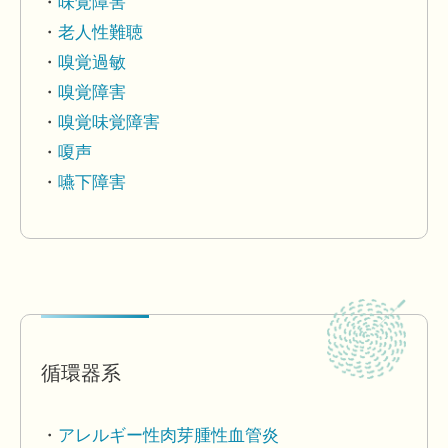
味覚障害
老人性難聴
嗅覚過敏
嗅覚障害
嗅覚味覚障害
嗄声
嚥下障害
循環器系
アレルギー性肉芽腫性血管炎