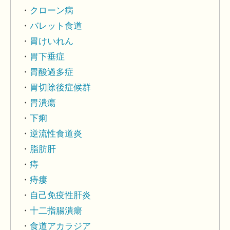
クローン病
バレット食道
胃けいれん
胃下垂症
胃酸過多症
胃切除後症候群
胃潰瘍
下痢
逆流性食道炎
脂肪肝
痔
痔瘻
自己免疫性肝炎
十二指腸潰瘍
食道アカラジア