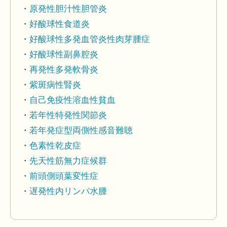
原発性胆汁性胆管炎
好酸球性食道炎
好酸球性多発血管炎性肉芽腫症
好酸球性副鼻腔炎
再発性多発軟骨炎
紫斑病性腎炎
自己免疫性溶血性貧血
若年性特発性関節炎
若年発症型両側性感音難聴
色素性乾皮症
先天性筋無力症候群
前頭側頭葉変性症
遅発性内リンパ水腫