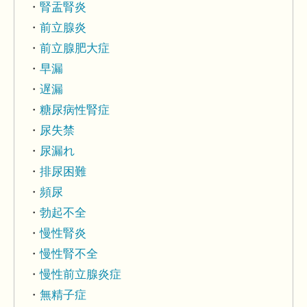
腎盂腎炎
前立腺炎
前立腺肥大症
早漏
遅漏
糖尿病性腎症
尿失禁
尿漏れ
排尿困難
頻尿
勃起不全
慢性腎炎
慢性腎不全
慢性前立腺炎症
無精子症