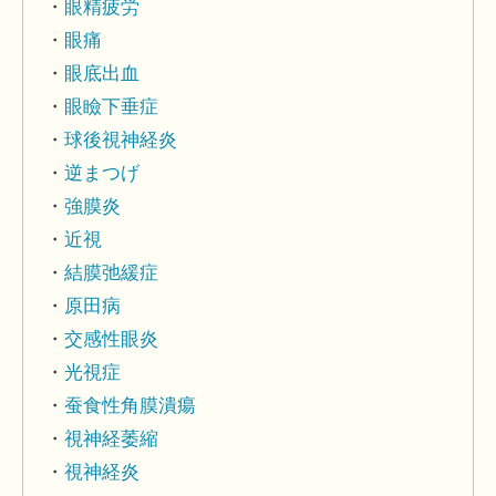
眼精疲労
眼痛
眼底出血
眼瞼下垂症
球後視神経炎
逆まつげ
強膜炎
近視
結膜弛緩症
原田病
交感性眼炎
光視症
蚕食性角膜潰瘍
視神経萎縮
視神経炎