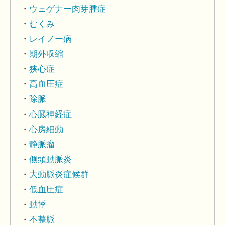
ウェゲナー肉芽腫症
むくみ
レイノー病
期外収縮
狭心症
高血圧症
除脈
心臓神経症
心房細動
静脈瘤
側頭動脈炎
大動脈炎症候群
低血圧症
動悸
不整脈