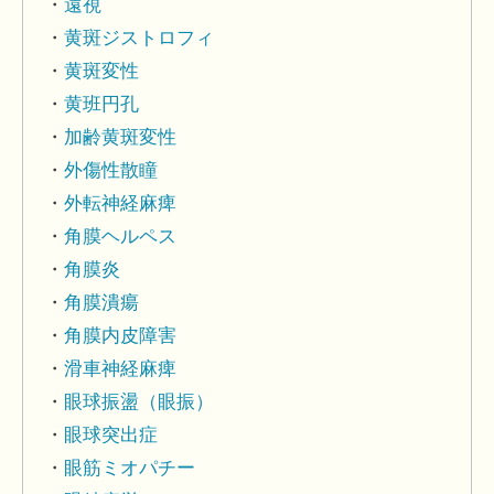
遠視
黄斑ジストロフィ
黄斑変性
黄班円孔
加齢黄斑変性
外傷性散瞳
外転神経麻痺
角膜ヘルペス
角膜炎
角膜潰瘍
角膜内皮障害
滑車神経麻痺
眼球振盪（眼振）
眼球突出症
眼筋ミオパチー