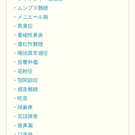
ムンプス難聴
メニエール病
異臭症
萎縮性鼻炎
遺伝性難聴
咽頭異常感症
音響外傷
花粉症
顎関節症
感音難聴
吃音
球麻痺
言語障害
後鼻漏
口内炎