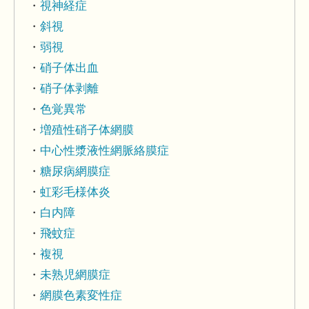
視神経症
斜視
弱視
硝子体出血
硝子体剥離
色覚異常
増殖性硝子体網膜
中心性漿液性網脈絡膜症
糖尿病網膜症
虹彩毛様体炎
白内障
飛蚊症
複視
未熟児網膜症
網膜色素変性症