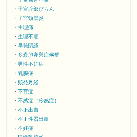
子宮腟部びらん
子宮頸管炎
生理痛
生理不順
早発閉経
多嚢胞卵巣症候群
男性不妊症
乳腺症
頻発月経
不育症
不感症（冷感症）
不正出血
不正性器出血
不妊症