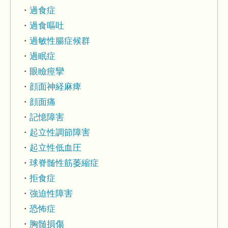
過食症
過食嘔吐
過敏性腸症候群
過眠症
眼瞼痙攣
顔面神経麻痺
顔面痛
記憶障害
起立性調節障害
起立性低血圧
球脊髄性筋萎縮症
拒食症
強迫性障害
恐怖症
胸髄損傷