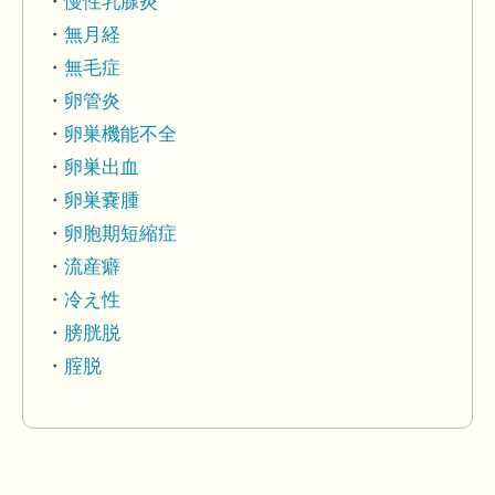
慢性乳腺炎
無月経
無毛症
卵管炎
卵巣機能不全
卵巣出血
卵巣嚢腫
卵胞期短縮症
流産癖
冷え性
膀胱脱
腟脱