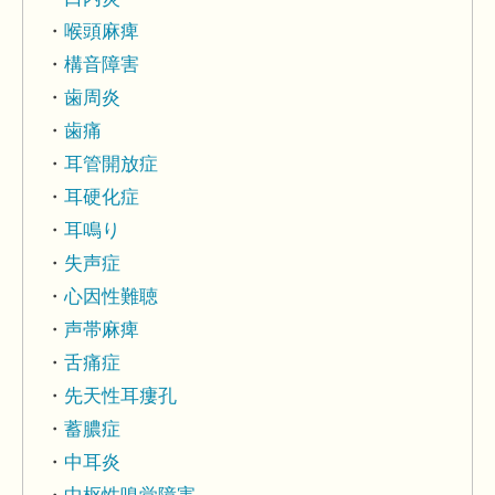
喉頭麻痺
構音障害
歯周炎
歯痛
耳管開放症
耳硬化症
耳鳴り
失声症
心因性難聴
声帯麻痺
舌痛症
先天性耳瘻孔
蓄膿症
中耳炎