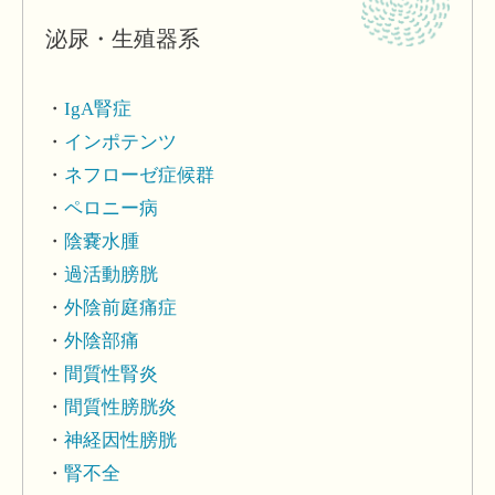
泌尿・生殖器系
IgA腎症
インポテンツ
ネフローゼ症候群
ペロニー病
陰嚢水腫
過活動膀胱
外陰前庭痛症
外陰部痛
間質性腎炎
間質性膀胱炎
神経因性膀胱
腎不全