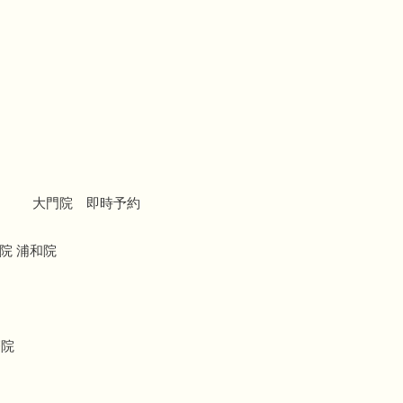
大門院 即時予約
院 浦和院
療院