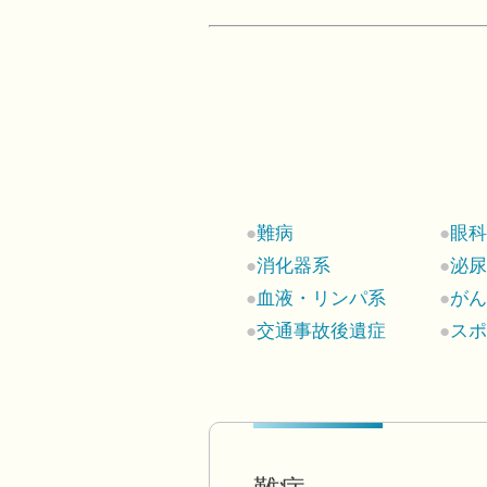
難病
眼
消化器系
泌
血液・リンパ系
が
交通事故後遺症
ス