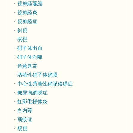
視神経萎縮
視神経炎
視神経症
斜視
弱視
硝子体出血
硝子体剥離
色覚異常
増殖性硝子体網膜
中心性漿液性網脈絡膜症
糖尿病網膜症
虹彩毛様体炎
白内障
飛蚊症
複視