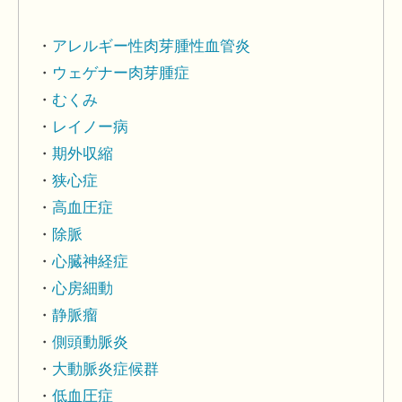
アレルギー性肉芽腫性血管炎
ウェゲナー肉芽腫症
むくみ
レイノー病
期外収縮
狭心症
高血圧症
除脈
心臓神経症
心房細動
静脈瘤
側頭動脈炎
大動脈炎症候群
低血圧症