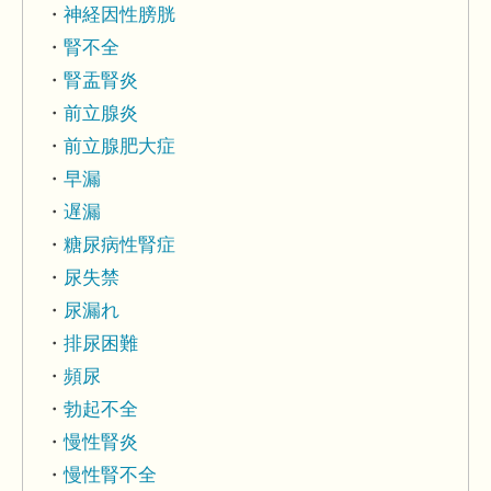
神経因性膀胱
腎不全
腎盂腎炎
前立腺炎
前立腺肥大症
早漏
遅漏
糖尿病性腎症
尿失禁
尿漏れ
排尿困難
頻尿
勃起不全
慢性腎炎
慢性腎不全