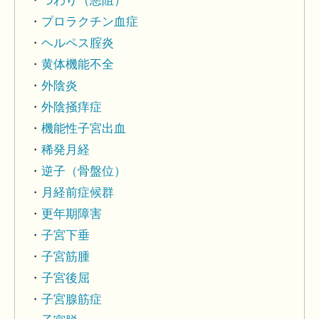
つわり（悪阻）
プロラクチン血症
ヘルペス腟炎
黄体機能不全
外陰炎
外陰掻痒症
機能性子宮出血
稀発月経
逆子（骨盤位）
月経前症候群
更年期障害
子宮下垂
子宮筋腫
子宮後屈
子宮腺筋症