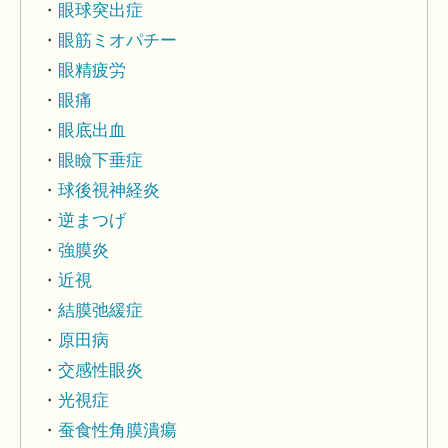
眼球突出症
眼筋ミオパチー
眼精疲労
眼痛
眼底出血
眼瞼下垂症
球後視神経炎
逆まつげ
強膜炎
近視
結膜弛緩症
原田病
交感性眼炎
光視症
蚕食性角膜潰瘍