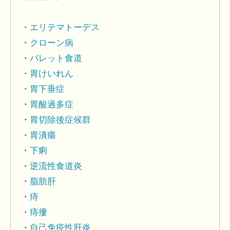
エリテマトーデス
クローン病
バレット食道
胃けいれん
胃下垂症
胃酸過多症
胃切除後症候群
胃潰瘍
下痢
逆流性食道炎
脂肪肝
痔
痔瘻
自己免疫性肝炎