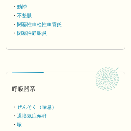
動悸
不整脈
閉塞性血栓性血管炎
閉塞性静脈炎
呼吸器系
ぜんそく（喘息）
過換気症候群
咳