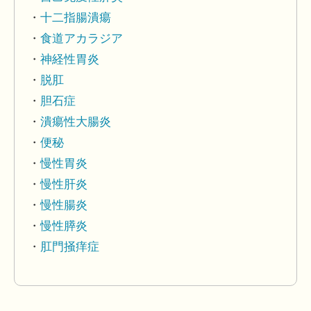
十二指腸潰瘍
食道アカラジア
神経性胃炎
脱肛
胆石症
潰瘍性大腸炎
便秘
慢性胃炎
慢性肝炎
慢性腸炎
慢性膵炎
肛門掻痒症