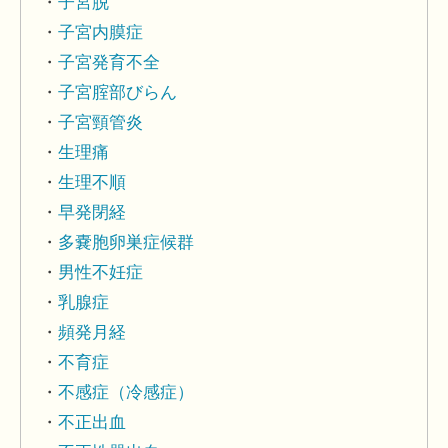
子宮脱
子宮内膜症
子宮発育不全
子宮腟部びらん
子宮頸管炎
生理痛
生理不順
早発閉経
多嚢胞卵巣症候群
男性不妊症
乳腺症
頻発月経
不育症
不感症（冷感症）
不正出血