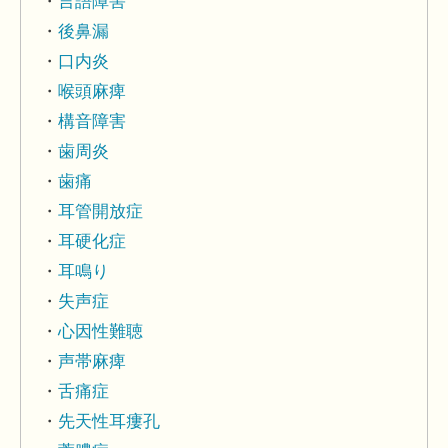
言語障害
後鼻漏
口内炎
喉頭麻痺
構音障害
歯周炎
歯痛
耳管開放症
耳硬化症
耳鳴り
失声症
心因性難聴
声帯麻痺
舌痛症
先天性耳瘻孔