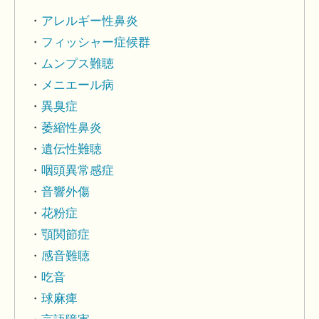
アレルギー性鼻炎
フィッシャー症候群
ムンプス難聴
メニエール病
異臭症
萎縮性鼻炎
遺伝性難聴
咽頭異常感症
音響外傷
花粉症
顎関節症
感音難聴
吃音
球麻痺