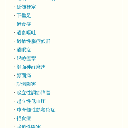
延髄梗塞
下垂足
過食症
過食嘔吐
過敏性腸症候群
過眠症
眼瞼痙攣
顔面神経麻痺
顔面痛
記憶障害
起立性調節障害
起立性低血圧
球脊髄性筋萎縮症
拒食症
強迫性障害