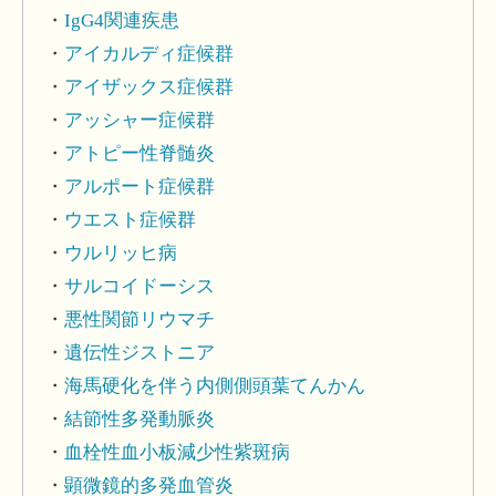
IgG4関連疾患
アイカルディ症候群
アイザックス症候群
アッシャー症候群
アトピー性脊髄炎
アルポート症候群
ウエスト症候群
ウルリッヒ病
サルコイドーシス
悪性関節リウマチ
遺伝性ジストニア
海馬硬化を伴う内側側頭葉てんかん
結節性多発動脈炎
血栓性血小板減少性紫斑病
顕微鏡的多発血管炎