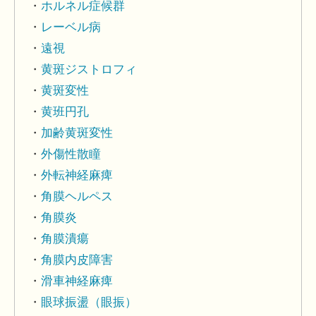
ホルネル症候群
レーベル病
遠視
黄斑ジストロフィ
黄斑変性
黄班円孔
加齢黄斑変性
外傷性散瞳
外転神経麻痺
角膜ヘルペス
角膜炎
角膜潰瘍
角膜内皮障害
滑車神経麻痺
眼球振盪（眼振）