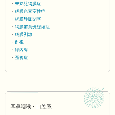
未熟児網膜症
網膜色素変性症
網膜静脈閉塞
網膜前黄斑線維症
網膜剥離
乱視
緑内障
歪視症
耳鼻咽喉・口腔系