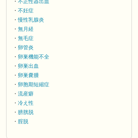
不正性器出血
不妊症
慢性乳腺炎
無月経
無毛症
卵管炎
卵巣機能不全
卵巣出血
卵巣嚢腫
卵胞期短縮症
流産癖
冷え性
膀胱脱
腟脱