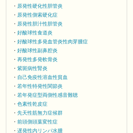
原発性硬化性胆管炎
原発性側索硬化症
原発性胆汁性胆管炎
好酸球性食道炎
好酸球性多発血管炎性肉芽腫症
好酸球性副鼻腔炎
再発性多発軟骨炎
紫斑病性腎炎
自己免疫性溶血性貧血
若年性特発性関節炎
若年発症型両側性感音難聴
色素性乾皮症
先天性筋無力症候群
前頭側頭葉変性症
遅発性内リンパ水腫