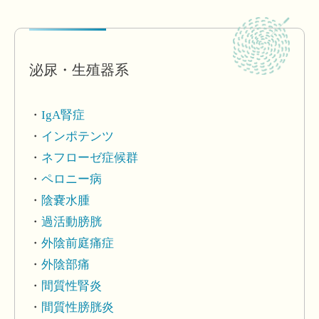
泌尿・生殖器系
IgA腎症
インポテンツ
ネフローゼ症候群
ペロニー病
陰嚢水腫
過活動膀胱
外陰前庭痛症
外陰部痛
間質性腎炎
間質性膀胱炎