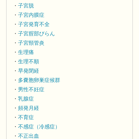
子宮脱
子宮内膜症
子宮発育不全
子宮腟部びらん
子宮頸管炎
生理痛
生理不順
早発閉経
多嚢胞卵巣症候群
男性不妊症
乳腺症
頻発月経
不育症
不感症（冷感症）
不正出血