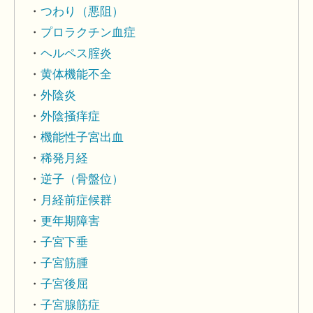
つわり（悪阻）
プロラクチン血症
ヘルペス腟炎
黄体機能不全
外陰炎
外陰掻痒症
機能性子宮出血
稀発月経
逆子（骨盤位）
月経前症候群
更年期障害
子宮下垂
子宮筋腫
子宮後屈
子宮腺筋症