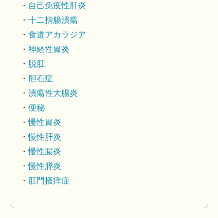
自己免疫性肝炎
十二指腸潰瘍
食道アカラジア
神経性胃炎
脱肛
胆石症
潰瘍性大腸炎
便秘
慢性胃炎
慢性肝炎
慢性腸炎
慢性膵炎
肛門掻痒症