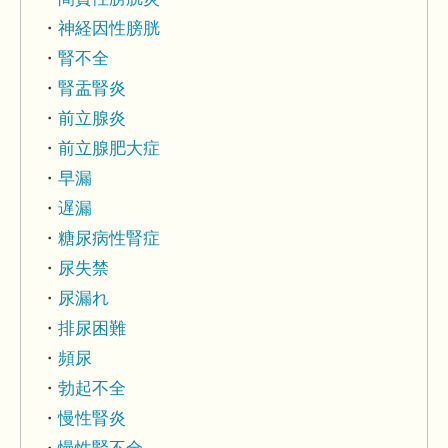
神経因性膀胱
腎不全
腎盂腎炎
前立腺炎
前立腺肥大症
早漏
遅漏
糖尿病性腎症
尿失禁
尿漏れ
排尿困難
頻尿
勃起不全
慢性腎炎