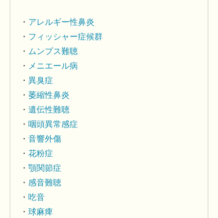
アレルギー性鼻炎
フィッシャー症候群
ムンプス難聴
メニエール病
異臭症
萎縮性鼻炎
遺伝性難聴
咽頭異常感症
音響外傷
花粉症
顎関節症
感音難聴
吃音
球麻痺