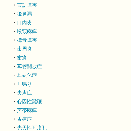
言語障害
後鼻漏
口内炎
喉頭麻痺
構音障害
歯周炎
歯痛
耳管開放症
耳硬化症
耳鳴り
失声症
心因性難聴
声帯麻痺
舌痛症
先天性耳瘻孔