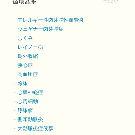
循環器系
アレルギー性肉芽腫性血管炎
ウェゲナー肉芽腫症
むくみ
レイノー病
期外収縮
狭心症
高血圧症
除脈
心臓神経症
心房細動
静脈瘤
側頭動脈炎
大動脈炎症候群