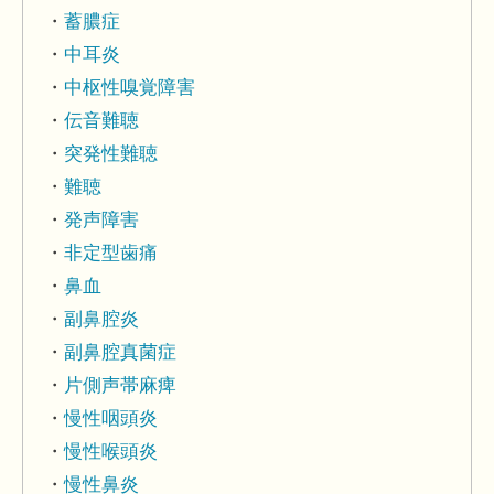
蓄膿症
中耳炎
中枢性嗅覚障害
伝音難聴
突発性難聴
難聴
発声障害
非定型歯痛
鼻血
副鼻腔炎
副鼻腔真菌症
片側声帯麻痺
慢性咽頭炎
慢性喉頭炎
慢性鼻炎