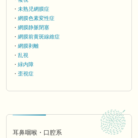
未熟児網膜症
網膜色素変性症
網膜静脈閉塞
網膜前黄斑線維症
網膜剥離
乱視
緑内障
歪視症
耳鼻咽喉・口腔系