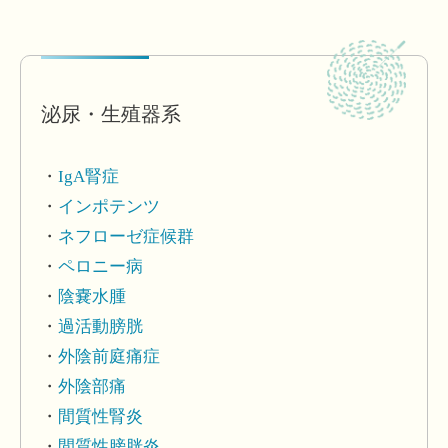
泌尿・生殖器系
IgA腎症
インポテンツ
ネフローゼ症候群
ペロニー病
陰嚢水腫
過活動膀胱
外陰前庭痛症
外陰部痛
間質性腎炎
間質性膀胱炎