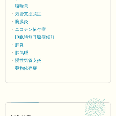
咳喘息
気管支拡張症
胸膜炎
ニコチン依存症
睡眠時無呼吸症候群
肺炎
肺気腫
慢性気管支炎
薬物依存症