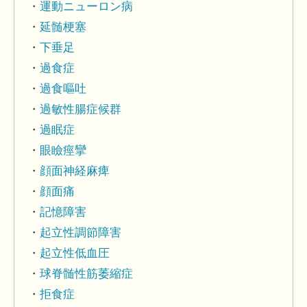
運動ニューロン病
延髄梗塞
下垂足
過食症
過食嘔吐
過敏性腸症候群
過眠症
眼瞼痙攣
顔面神経麻痺
顔面痛
記憶障害
起立性調節障害
起立性低血圧
球脊髄性筋萎縮症
拒食症