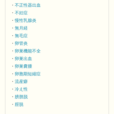
不正性器出血
不妊症
慢性乳腺炎
無月経
無毛症
卵管炎
卵巣機能不全
卵巣出血
卵巣嚢腫
卵胞期短縮症
流産癖
冷え性
膀胱脱
腟脱