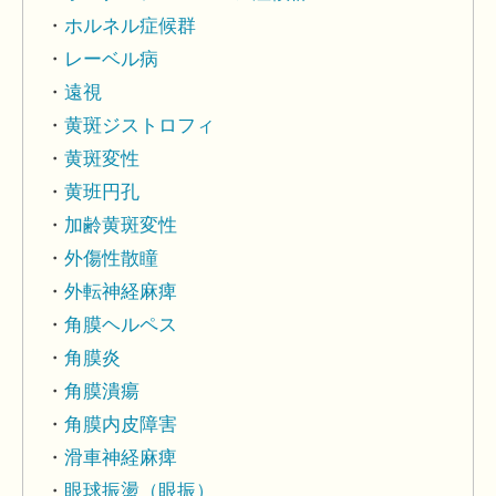
ホルネル症候群
レーベル病
遠視
黄斑ジストロフィ
黄斑変性
黄班円孔
加齢黄斑変性
外傷性散瞳
外転神経麻痺
角膜ヘルペス
角膜炎
角膜潰瘍
角膜内皮障害
滑車神経麻痺
眼球振盪（眼振）