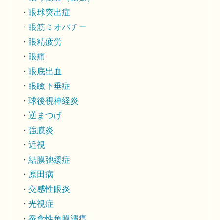
眼球突出症
眼筋ミオパチー
眼精疲労
眼痛
眼底出血
眼瞼下垂症
球後視神経炎
逆まつげ
強膜炎
近視
結膜弛緩症
原田病
交感性眼炎
光視症
蚕食性角膜潰瘍