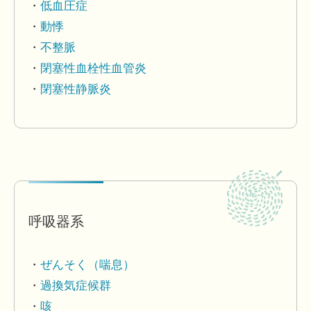
低血圧症
動悸
不整脈
閉塞性血栓性血管炎
閉塞性静脈炎
呼吸器系
ぜんそく（喘息）
過換気症候群
咳