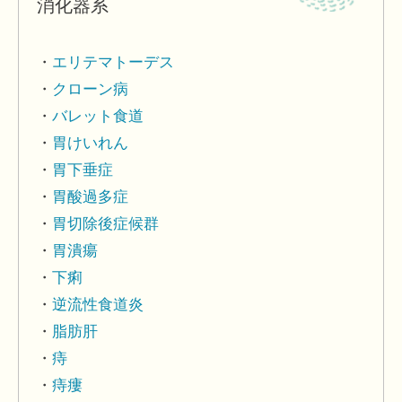
消化器系
エリテマトーデス
クローン病
バレット食道
胃けいれん
胃下垂症
胃酸過多症
胃切除後症候群
胃潰瘍
下痢
逆流性食道炎
脂肪肝
痔
痔瘻