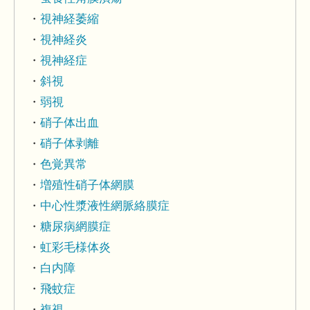
視神経萎縮
視神経炎
視神経症
斜視
弱視
硝子体出血
硝子体剥離
色覚異常
増殖性硝子体網膜
中心性漿液性網脈絡膜症
糖尿病網膜症
虹彩毛様体炎
白内障
飛蚊症
複視