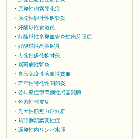
原発性側索硬化症
原発性胆汁性胆管炎
好酸球性食道炎
好酸球性多発血管炎性肉芽腫症
好酸球性副鼻腔炎
再発性多発軟骨炎
紫斑病性腎炎
自己免疫性溶血性貧血
若年性特発性関節炎
若年発症型両側性感音難聴
色素性乾皮症
先天性筋無力症候群
前頭側頭葉変性症
遅発性内リンパ水腫