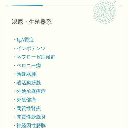
泌尿・生殖器系
IgA腎症
インポテンツ
ネフローゼ症候群
ペロニー病
陰嚢水腫
過活動膀胱
外陰前庭痛症
外陰部痛
間質性腎炎
間質性膀胱炎
神経因性膀胱