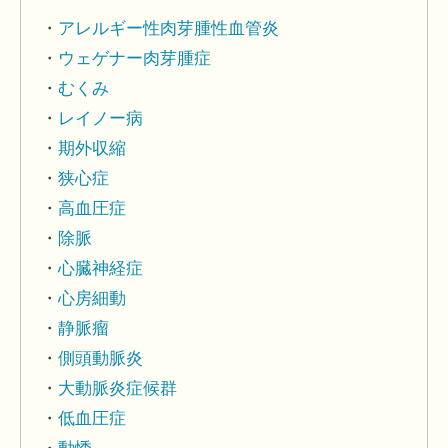
アレルギー性肉芽腫性血管炎
ウェゲナー肉芽腫症
むくみ
レイノー病
期外収縮
狭心症
高血圧症
除脈
心臓神経症
心房細動
静脈瘤
側頭動脈炎
大動脈炎症候群
低血圧症