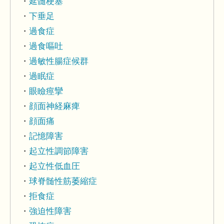
延髄梗塞
下垂足
過食症
過食嘔吐
過敏性腸症候群
過眠症
眼瞼痙攣
顔面神経麻痺
顔面痛
記憶障害
起立性調節障害
起立性低血圧
球脊髄性筋萎縮症
拒食症
強迫性障害