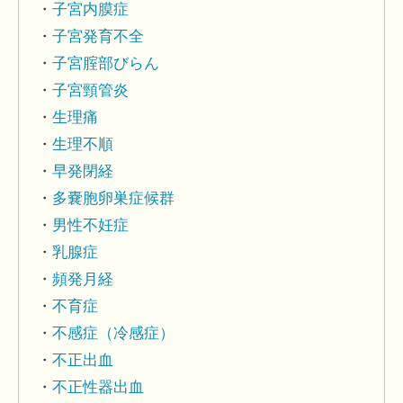
子宮内膜症
子宮発育不全
子宮腟部びらん
子宮頸管炎
生理痛
生理不順
早発閉経
多嚢胞卵巣症候群
男性不妊症
乳腺症
頻発月経
不育症
不感症（冷感症）
不正出血
不正性器出血