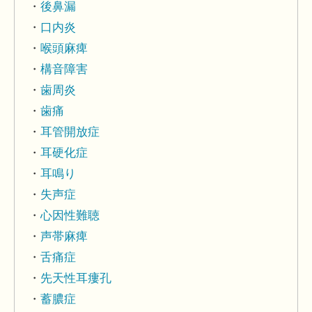
後鼻漏
口内炎
喉頭麻痺
構音障害
歯周炎
歯痛
耳管開放症
耳硬化症
耳鳴り
失声症
心因性難聴
声帯麻痺
舌痛症
先天性耳瘻孔
蓄膿症