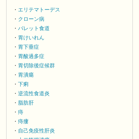
エリテマトーデス
クローン病
バレット食道
胃けいれん
胃下垂症
胃酸過多症
胃切除後症候群
胃潰瘍
下痢
逆流性食道炎
脂肪肝
痔
痔瘻
自己免疫性肝炎