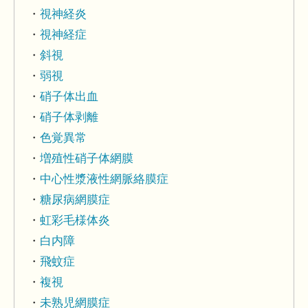
視神経炎
視神経症
斜視
弱視
硝子体出血
硝子体剥離
色覚異常
増殖性硝子体網膜
中心性漿液性網脈絡膜症
糖尿病網膜症
虹彩毛様体炎
白内障
飛蚊症
複視
未熟児網膜症