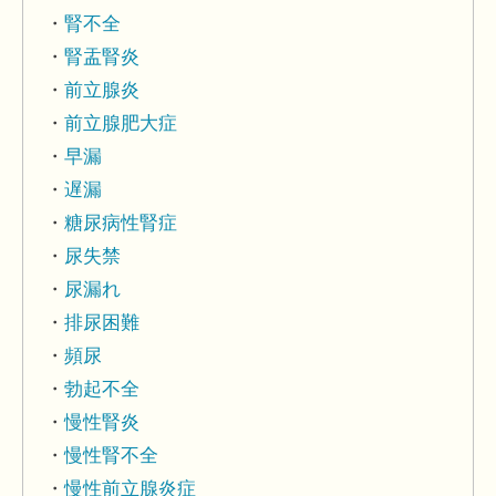
腎不全
腎盂腎炎
前立腺炎
前立腺肥大症
早漏
遅漏
糖尿病性腎症
尿失禁
尿漏れ
排尿困難
頻尿
勃起不全
慢性腎炎
慢性腎不全
慢性前立腺炎症