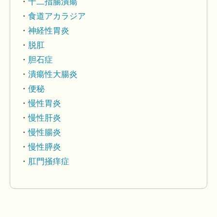
十二指腸潰瘍
食道アカラジア
神経性胃炎
脱肛
胆石症
潰瘍性大腸炎
便秘
慢性胃炎
慢性肝炎
慢性腸炎
慢性膵炎
肛門掻痒症