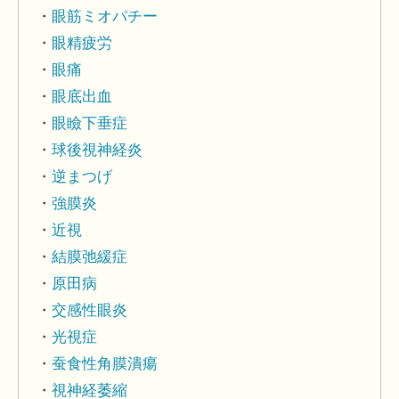
眼筋ミオパチー
眼精疲労
眼痛
眼底出血
眼瞼下垂症
球後視神経炎
逆まつげ
強膜炎
近視
結膜弛緩症
原田病
交感性眼炎
光視症
蚕食性角膜潰瘍
視神経萎縮