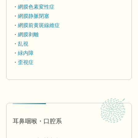
網膜色素変性症
網膜静脈閉塞
網膜前黄斑線維症
網膜剥離
乱視
緑内障
歪視症
耳鼻咽喉・口腔系