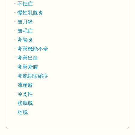
不妊症
慢性乳腺炎
無月経
無毛症
卵管炎
卵巣機能不全
卵巣出血
卵巣嚢腫
卵胞期短縮症
流産癖
冷え性
膀胱脱
腟脱