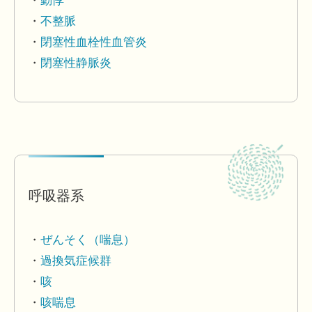
動悸
不整脈
閉塞性血栓性血管炎
閉塞性静脈炎
呼吸器系
ぜんそく（喘息）
過換気症候群
咳
咳喘息