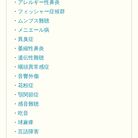
アレルギー性鼻炎
フィッシャー症候群
ムンプス難聴
メニエール病
異臭症
萎縮性鼻炎
遺伝性難聴
咽頭異常感症
音響外傷
花粉症
顎関節症
感音難聴
吃音
球麻痺
言語障害