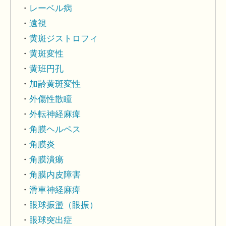
レーベル病
遠視
黄斑ジストロフィ
黄斑変性
黄班円孔
加齢黄斑変性
外傷性散瞳
外転神経麻痺
角膜ヘルペス
角膜炎
角膜潰瘍
角膜内皮障害
滑車神経麻痺
眼球振盪（眼振）
眼球突出症