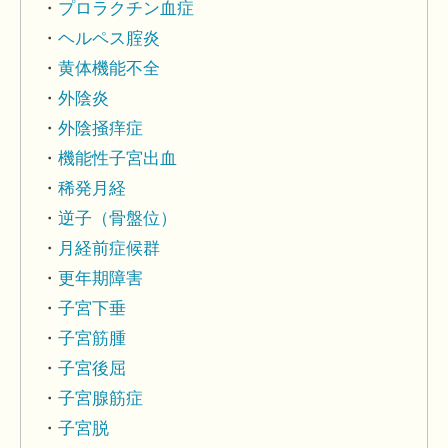
プロラクチン血症
ヘルペス腟炎
黄体機能不全
外陰炎
外陰掻痒症
機能性子宮出血
稀発月経
逆子（骨盤位）
月経前症候群
更年期障害
子宮下垂
子宮筋腫
子宮後屈
子宮腺筋症
子宮脱