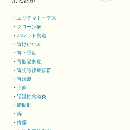
エリテマトーデス
クローン病
バレット食道
胃けいれん
胃下垂症
胃酸過多症
胃切除後症候群
胃潰瘍
下痢
逆流性食道炎
脂肪肝
痔
痔瘻