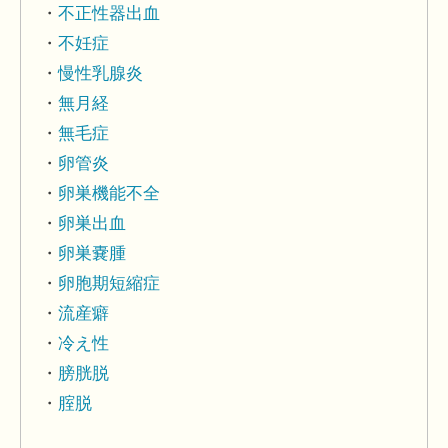
不正性器出血
不妊症
慢性乳腺炎
無月経
無毛症
卵管炎
卵巣機能不全
卵巣出血
卵巣嚢腫
卵胞期短縮症
流産癖
冷え性
膀胱脱
腟脱