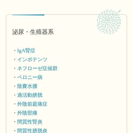
泌尿・生殖器系
IgA腎症
インポテンツ
ネフローゼ症候群
ペロニー病
陰嚢水腫
過活動膀胱
外陰前庭痛症
外陰部痛
間質性腎炎
間質性膀胱炎