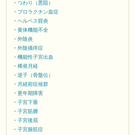
つわり（悪阻）
プロラクチン血症
ヘルペス腟炎
黄体機能不全
外陰炎
外陰掻痒症
機能性子宮出血
稀発月経
逆子（骨盤位）
月経前症候群
更年期障害
子宮下垂
子宮筋腫
子宮後屈
子宮腺筋症