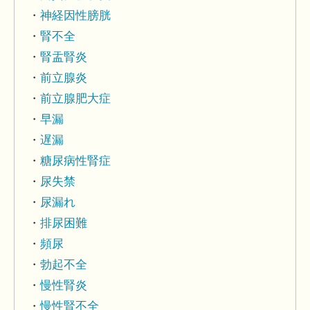
神経因性膀胱
腎不全
腎盂腎炎
前立腺炎
前立腺肥大症
早漏
遅漏
糖尿病性腎症
尿失禁
尿漏れ
排尿困難
頻尿
勃起不全
慢性腎炎
慢性腎不全