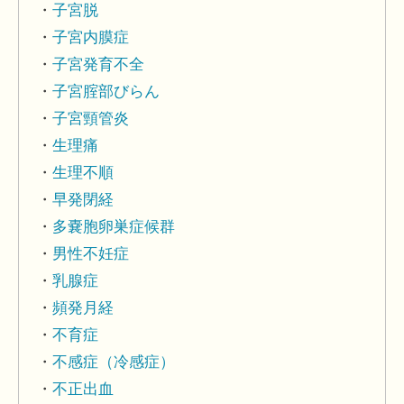
子宮脱
子宮内膜症
子宮発育不全
子宮腟部びらん
子宮頸管炎
生理痛
生理不順
早発閉経
多嚢胞卵巣症候群
男性不妊症
乳腺症
頻発月経
不育症
不感症（冷感症）
不正出血