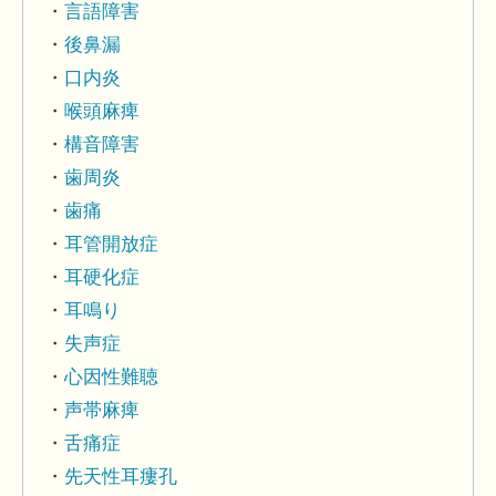
言語障害
後鼻漏
口内炎
喉頭麻痺
構音障害
歯周炎
歯痛
耳管開放症
耳硬化症
耳鳴り
失声症
心因性難聴
声帯麻痺
舌痛症
先天性耳瘻孔