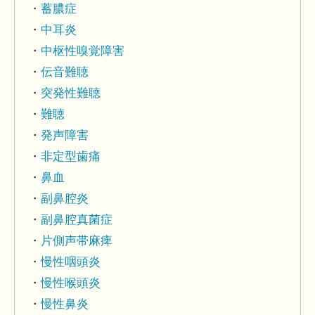
蓄膿症
中耳炎
中枢性嗅覚障害
伝音難聴
突発性難聴
難聴
発声障害
非定型歯痛
鼻血
副鼻腔炎
副鼻腔真菌症
片側声帯麻痺
慢性咽頭炎
慢性喉頭炎
慢性鼻炎