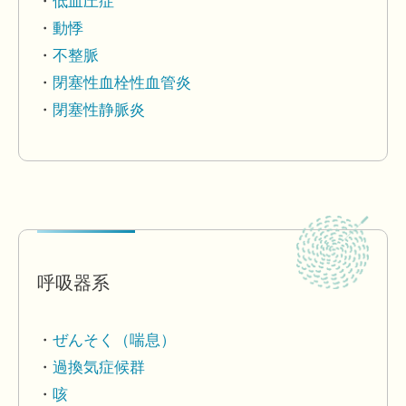
低血圧症
動悸
不整脈
閉塞性血栓性血管炎
閉塞性静脈炎
呼吸器系
ぜんそく（喘息）
過換気症候群
咳