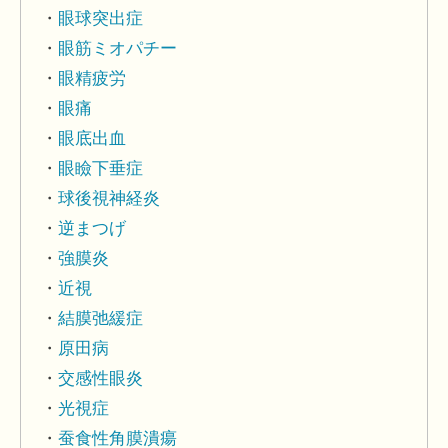
眼球突出症
眼筋ミオパチー
眼精疲労
眼痛
眼底出血
眼瞼下垂症
球後視神経炎
逆まつげ
強膜炎
近視
結膜弛緩症
原田病
交感性眼炎
光視症
蚕食性角膜潰瘍