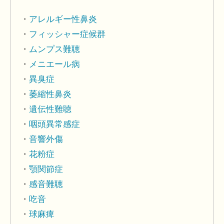
アレルギー性鼻炎
フィッシャー症候群
ムンプス難聴
メニエール病
異臭症
萎縮性鼻炎
遺伝性難聴
咽頭異常感症
音響外傷
花粉症
顎関節症
感音難聴
吃音
球麻痺