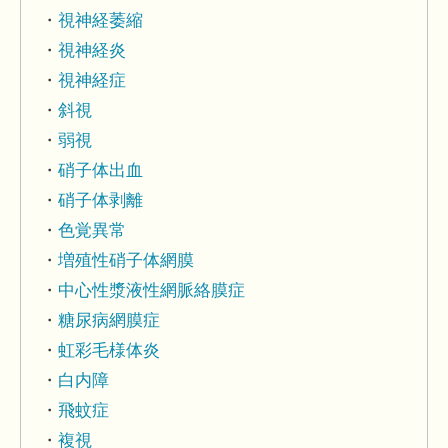
視神経萎縮
視神経炎
視神経症
斜視
弱視
硝子体出血
硝子体剥離
色覚異常
増殖性硝子体網膜
中心性漿液性網脈絡膜症
糖尿病網膜症
虹彩毛様体炎
白内障
飛蚊症
複視