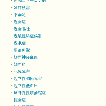
運動ニューロン病
延髄梗塞
下垂足
過食症
過食嘔吐
過敏性腸症候群
過眠症
眼瞼痙攣
顔面神経麻痺
顔面痛
記憶障害
起立性調節障害
起立性低血圧
球脊髄性筋萎縮症
拒食症