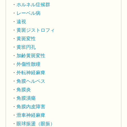
ホルネル症候群
レーベル病
遠視
黄斑ジストロフィ
黄斑変性
黄班円孔
加齢黄斑変性
外傷性散瞳
外転神経麻痺
角膜ヘルペス
角膜炎
角膜潰瘍
角膜内皮障害
滑車神経麻痺
眼球振盪（眼振）