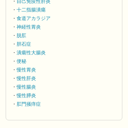
自己免疫性肝炎
十二指腸潰瘍
食道アカラジア
神経性胃炎
脱肛
胆石症
潰瘍性大腸炎
便秘
慢性胃炎
慢性肝炎
慢性腸炎
慢性膵炎
肛門掻痒症