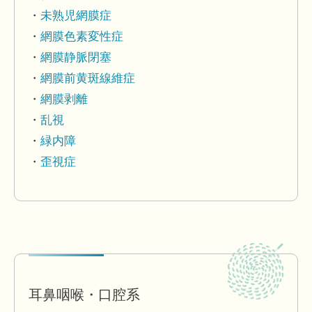
未熟児網膜症
網膜色素変性症
網膜静脈閉塞
網膜前黄斑線維症
網膜剥離
乱視
緑内障
歪視症
耳鼻咽喉・口腔系