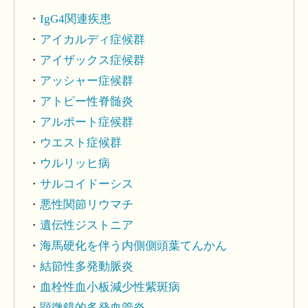
IgG4関連疾患
アイカルディ症候群
アイザックス症候群
アッシャー症候群
アトピー性脊髄炎
アルポート症候群
ウエスト症候群
ウルリッヒ病
サルコイドーシス
悪性関節リウマチ
遺伝性ジストニア
海馬硬化を伴う内側側頭葉てんかん
結節性多発動脈炎
血栓性血小板減少性紫斑病
顕微鏡的多発血管炎