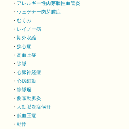
アレルギー性肉芽腫性血管炎
ウェゲナー肉芽腫症
むくみ
レイノー病
期外収縮
狭心症
高血圧症
除脈
心臓神経症
心房細動
静脈瘤
側頭動脈炎
大動脈炎症候群
低血圧症
動悸