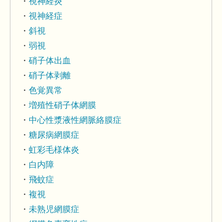
視神経炎
視神経症
斜視
弱視
硝子体出血
硝子体剥離
色覚異常
増殖性硝子体網膜
中心性漿液性網脈絡膜症
糖尿病網膜症
虹彩毛様体炎
白内障
飛蚊症
複視
未熟児網膜症