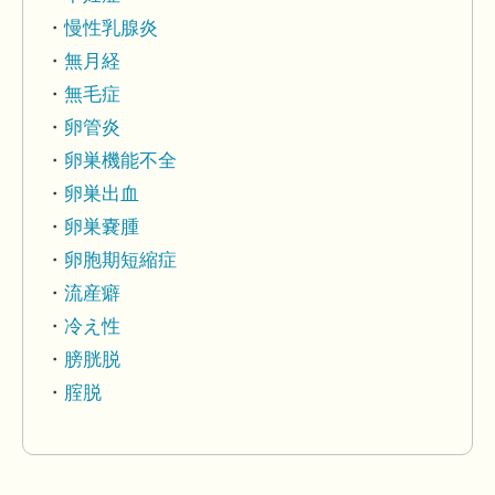
慢性乳腺炎
無月経
無毛症
卵管炎
卵巣機能不全
卵巣出血
卵巣嚢腫
卵胞期短縮症
流産癖
冷え性
膀胱脱
腟脱