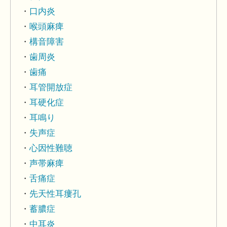
口内炎
喉頭麻痺
構音障害
歯周炎
歯痛
耳管開放症
耳硬化症
耳鳴り
失声症
心因性難聴
声帯麻痺
舌痛症
先天性耳瘻孔
蓄膿症
中耳炎