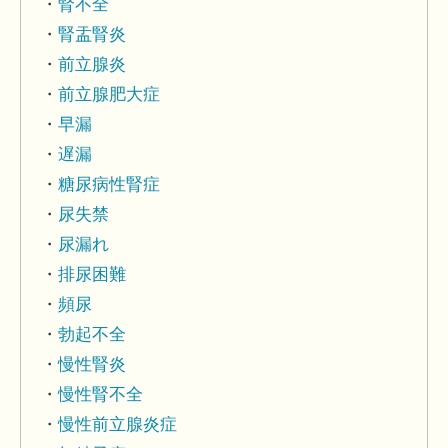
腎不全
腎盂腎炎
前立腺炎
前立腺肥大症
早漏
遅漏
糖尿病性腎症
尿失禁
尿漏れ
排尿困難
頻尿
勃起不全
慢性腎炎
慢性腎不全
慢性前立腺炎症