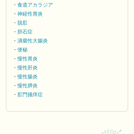
食道アカラジア
神経性胃炎
脱肛
胆石症
潰瘍性大腸炎
便秘
慢性胃炎
慢性肝炎
慢性腸炎
慢性膵炎
肛門掻痒症