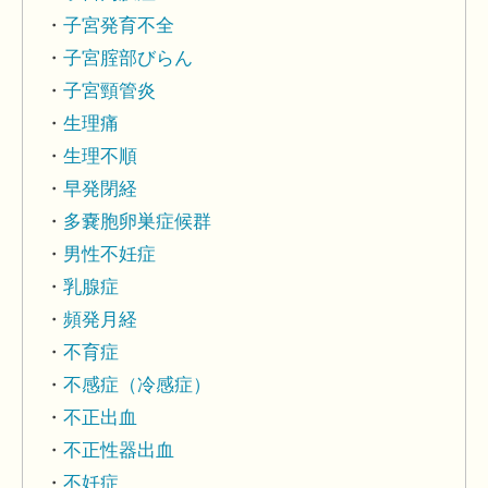
子宮発育不全
子宮腟部びらん
子宮頸管炎
生理痛
生理不順
早発閉経
多嚢胞卵巣症候群
男性不妊症
乳腺症
頻発月経
不育症
不感症（冷感症）
不正出血
不正性器出血
不妊症