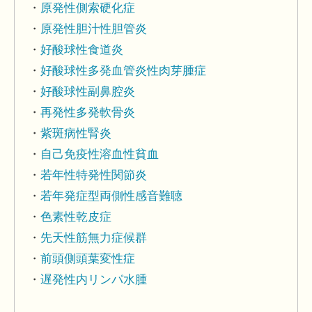
原発性側索硬化症
原発性胆汁性胆管炎
好酸球性食道炎
好酸球性多発血管炎性肉芽腫症
好酸球性副鼻腔炎
再発性多発軟骨炎
紫斑病性腎炎
自己免疫性溶血性貧血
若年性特発性関節炎
若年発症型両側性感音難聴
色素性乾皮症
先天性筋無力症候群
前頭側頭葉変性症
遅発性内リンパ水腫