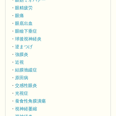
眼筋ミオパチー
眼精疲労
眼痛
眼底出血
眼瞼下垂症
球後視神経炎
逆まつげ
強膜炎
近視
結膜弛緩症
原田病
交感性眼炎
光視症
蚕食性角膜潰瘍
視神経萎縮