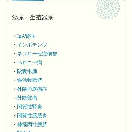
泌尿・生殖器系
IgA腎症
インポテンツ
ネフローゼ症候群
ペロニー病
陰嚢水腫
過活動膀胱
外陰前庭痛症
外陰部痛
間質性腎炎
間質性膀胱炎
神経因性膀胱