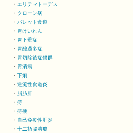
エリテマトーデス
クローン病
バレット食道
胃けいれん
胃下垂症
胃酸過多症
胃切除後症候群
胃潰瘍
下痢
逆流性食道炎
脂肪肝
痔
痔瘻
自己免疫性肝炎
十二指腸潰瘍