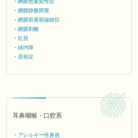
網膜色素変性症
網膜静脈閉塞
網膜前黄斑線維症
網膜剥離
乱視
緑内障
歪視症
耳鼻咽喉・口腔系
アレルギー性鼻炎