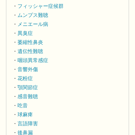
フィッシャー症候群
ムンプス難聴
メニエール病
異臭症
萎縮性鼻炎
遺伝性難聴
咽頭異常感症
音響外傷
花粉症
顎関節症
感音難聴
吃音
球麻痺
言語障害
後鼻漏