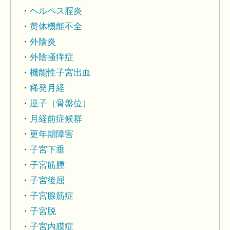
ヘルペス腟炎
黄体機能不全
外陰炎
外陰掻痒症
機能性子宮出血
稀発月経
逆子（骨盤位）
月経前症候群
更年期障害
子宮下垂
子宮筋腫
子宮後屈
子宮腺筋症
子宮脱
子宮内膜症