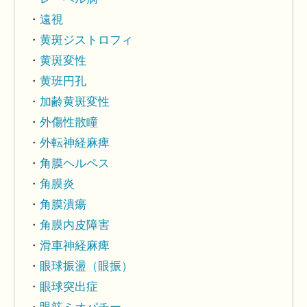
遠視
黄斑ジストロフィ
黄斑変性
黄班円孔
加齢黄斑変性
外傷性散瞳
外転神経麻痺
角膜ヘルペス
角膜炎
角膜潰瘍
角膜内皮障害
滑車神経麻痺
眼球振盪（眼振）
眼球突出症