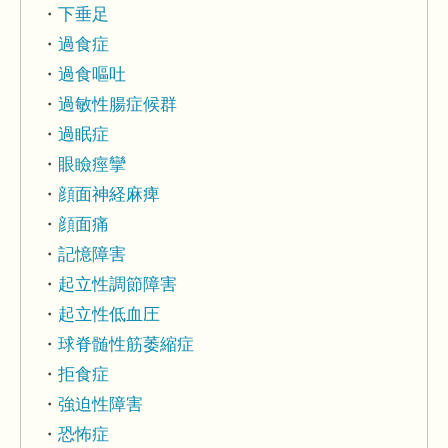
下垂足
過食症
過食嘔吐
過敏性腸症候群
過眠症
眼瞼痙攣
顔面神経麻痺
顔面痛
記憶障害
起立性調節障害
起立性低血圧
球脊髄性筋萎縮症
拒食症
強迫性障害
恐怖症