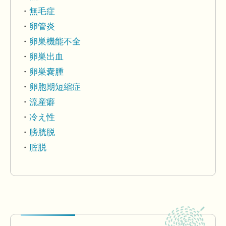
無毛症
卵管炎
卵巣機能不全
卵巣出血
卵巣嚢腫
卵胞期短縮症
流産癖
冷え性
膀胱脱
腟脱