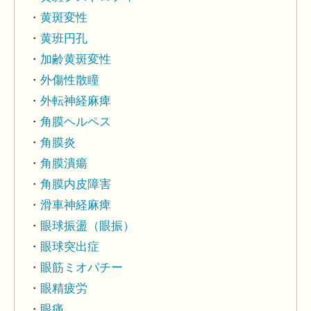
黄斑変性
黄班円孔
加齢黄斑変性
外傷性散瞳
外転神経麻痺
角膜ヘルペス
角膜炎
角膜潰瘍
角膜内皮障害
滑車神経麻痺
眼球振盪（眼振）
眼球突出症
眼筋ミオパチー
眼精疲労
眼痛