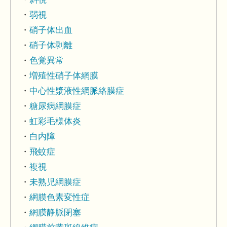
弱視
硝子体出血
硝子体剥離
色覚異常
増殖性硝子体網膜
中心性漿液性網脈絡膜症
糖尿病網膜症
虹彩毛様体炎
白内障
飛蚊症
複視
未熟児網膜症
網膜色素変性症
網膜静脈閉塞