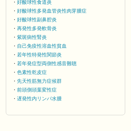
好酸球性食道炎
好酸球性多発血管炎性肉芽腫症
好酸球性副鼻腔炎
再発性多発軟骨炎
紫斑病性腎炎
自己免疫性溶血性貧血
若年性特発性関節炎
若年発症型両側性感音難聴
色素性乾皮症
先天性筋無力症候群
前頭側頭葉変性症
遅発性内リンパ水腫