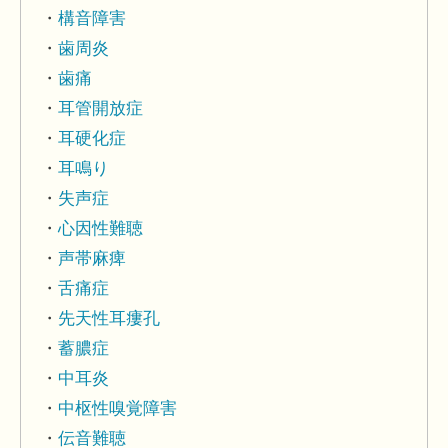
構音障害
歯周炎
歯痛
耳管開放症
耳硬化症
耳鳴り
失声症
心因性難聴
声帯麻痺
舌痛症
先天性耳瘻孔
蓄膿症
中耳炎
中枢性嗅覚障害
伝音難聴