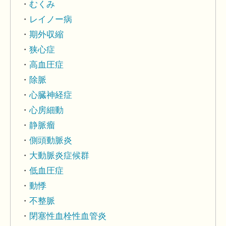
むくみ
レイノー病
期外収縮
狭心症
高血圧症
除脈
心臓神経症
心房細動
静脈瘤
側頭動脈炎
大動脈炎症候群
低血圧症
動悸
不整脈
閉塞性血栓性血管炎