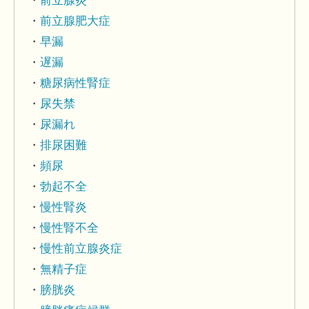
前立腺炎
前立腺肥大症
早漏
遅漏
糖尿病性腎症
尿失禁
尿漏れ
排尿困難
頻尿
勃起不全
慢性腎炎
慢性腎不全
慢性前立腺炎症
無精子症
膀胱炎