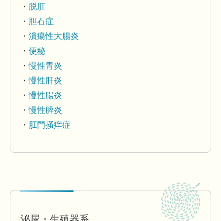
脱肛
胆石症
潰瘍性大腸炎
便秘
慢性胃炎
慢性肝炎
慢性腸炎
慢性膵炎
肛門掻痒症
泌尿・生殖器系