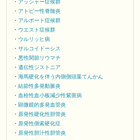
アッシャー症候群
アトピー性脊髄炎
アルポート症候群
ウエスト症候群
ウルリッヒ病
サルコイドーシス
悪性関節リウマチ
遺伝性ジストニア
海馬硬化を伴う内側側頭葉てんかん
結節性多発動脈炎
血栓性血小板減少性紫斑病
顕微鏡的多発血管炎
原発性硬化性胆管炎
原発性側索硬化症
原発性胆汁性胆管炎