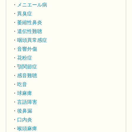
メニエール病
異臭症
萎縮性鼻炎
遺伝性難聴
咽頭異常感症
音響外傷
花粉症
顎関節症
感音難聴
吃音
球麻痺
言語障害
後鼻漏
口内炎
喉頭麻痺