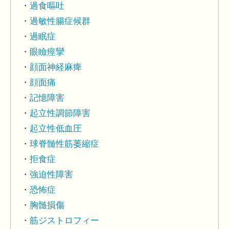
過食嘔吐
過敏性腸症候群
過眠症
眼瞼痙攣
顔面神経麻痺
顔面痛
記憶障害
起立性調節障害
起立性低血圧
球脊髄性筋萎縮症
拒食症
強迫性障害
恐怖症
胸髄損傷
筋ジストロフィー