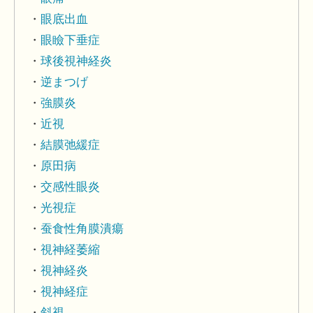
眼底出血
眼瞼下垂症
球後視神経炎
逆まつげ
強膜炎
近視
結膜弛緩症
原田病
交感性眼炎
光視症
蚕食性角膜潰瘍
視神経萎縮
視神経炎
視神経症
斜視