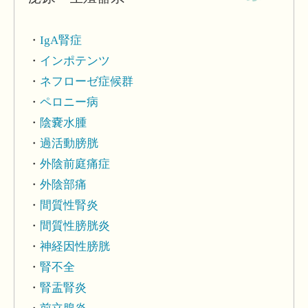
IgA腎症
インポテンツ
ネフローゼ症候群
ペロニー病
陰嚢水腫
過活動膀胱
外陰前庭痛症
外陰部痛
間質性腎炎
間質性膀胱炎
神経因性膀胱
腎不全
腎盂腎炎