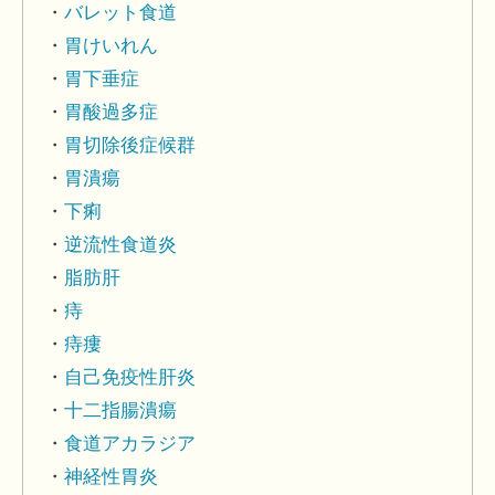
バレット食道
胃けいれん
胃下垂症
胃酸過多症
胃切除後症候群
胃潰瘍
下痢
逆流性食道炎
脂肪肝
痔
痔瘻
自己免疫性肝炎
十二指腸潰瘍
食道アカラジア
神経性胃炎