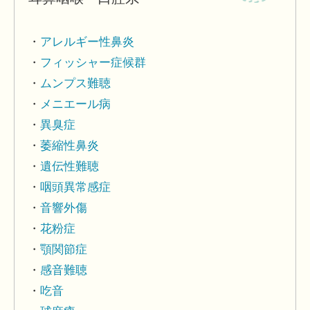
アレルギー性鼻炎
フィッシャー症候群
ムンプス難聴
メニエール病
異臭症
萎縮性鼻炎
遺伝性難聴
咽頭異常感症
音響外傷
花粉症
顎関節症
感音難聴
吃音