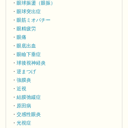
眼球振盪（眼振）
眼球突出症
眼筋ミオパチー
眼精疲労
眼痛
眼底出血
眼瞼下垂症
球後視神経炎
逆まつげ
強膜炎
近視
結膜弛緩症
原田病
交感性眼炎
光視症