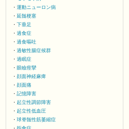
運動ニューロン病
延髄梗塞
下垂足
過食症
過食嘔吐
過敏性腸症候群
過眠症
眼瞼痙攣
顔面神経麻痺
顔面痛
記憶障害
起立性調節障害
起立性低血圧
球脊髄性筋萎縮症
拒食症