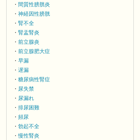
間質性膀胱炎
神経因性膀胱
腎不全
腎盂腎炎
前立腺炎
前立腺肥大症
早漏
遅漏
糖尿病性腎症
尿失禁
尿漏れ
排尿困難
頻尿
勃起不全
慢性腎炎