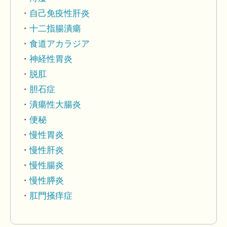
自己免疫性肝炎
十二指腸潰瘍
食道アカラジア
神経性胃炎
脱肛
胆石症
潰瘍性大腸炎
便秘
慢性胃炎
慢性肝炎
慢性腸炎
慢性膵炎
肛門掻痒症