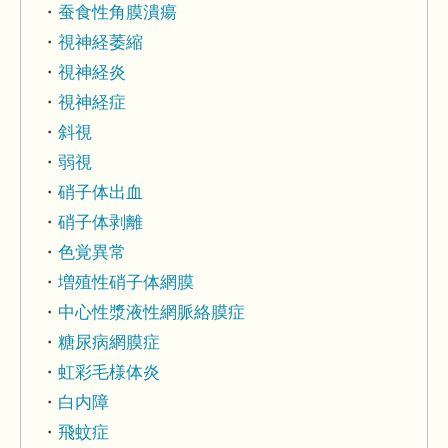
蚕食性角膜潰瘍
視神経萎縮
視神経炎
視神経症
斜視
弱視
硝子体出血
硝子体剥離
色覚異常
増殖性硝子体網膜
中心性漿液性網脈絡膜症
糖尿病網膜症
虹彩毛様体炎
白内障
飛蚊症