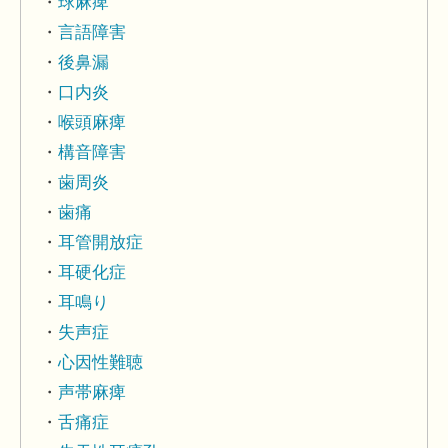
球麻痺
言語障害
後鼻漏
口内炎
喉頭麻痺
構音障害
歯周炎
歯痛
耳管開放症
耳硬化症
耳鳴り
失声症
心因性難聴
声帯麻痺
舌痛症