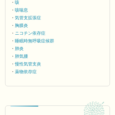
咳
咳喘息
気管支拡張症
胸膜炎
ニコチン依存症
睡眠時無呼吸症候群
肺炎
肺気腫
慢性気管支炎
薬物依存症