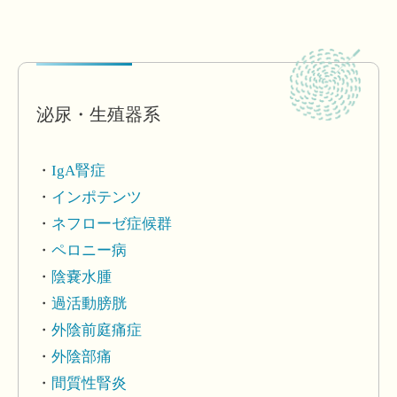
泌尿・生殖器系
IgA腎症
インポテンツ
ネフローゼ症候群
ペロニー病
陰嚢水腫
過活動膀胱
外陰前庭痛症
外陰部痛
間質性腎炎