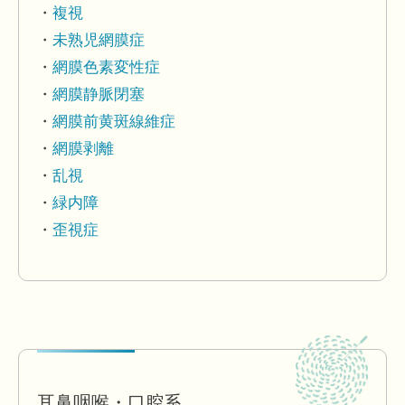
複視
未熟児網膜症
網膜色素変性症
網膜静脈閉塞
網膜前黄斑線維症
網膜剥離
乱視
緑内障
歪視症
耳鼻咽喉・口腔系