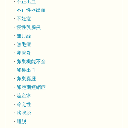
不正出血
不正性器出血
不妊症
慢性乳腺炎
無月経
無毛症
卵管炎
卵巣機能不全
卵巣出血
卵巣嚢腫
卵胞期短縮症
流産癖
冷え性
膀胱脱
腟脱