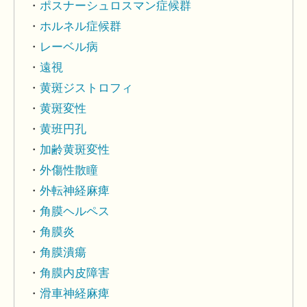
ポスナーシュロスマン症候群
ホルネル症候群
レーベル病
遠視
黄斑ジストロフィ
黄斑変性
黄班円孔
加齢黄斑変性
外傷性散瞳
外転神経麻痺
角膜ヘルペス
角膜炎
角膜潰瘍
角膜内皮障害
滑車神経麻痺