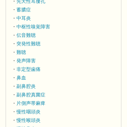
先天性耳瘻孔
蓄膿症
中耳炎
中枢性嗅覚障害
伝音難聴
突発性難聴
難聴
発声障害
非定型歯痛
鼻血
副鼻腔炎
副鼻腔真菌症
片側声帯麻痺
慢性咽頭炎
慢性喉頭炎