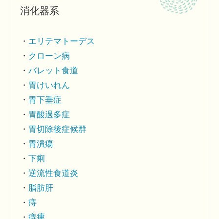
消化器系
エリテマトーデス
クローン病
バレット食道
胃けいれん
胃下垂症
胃酸過多症
胃切除後症候群
胃潰瘍
下痢
逆流性食道炎
脂肪肝
痔
痔瘻