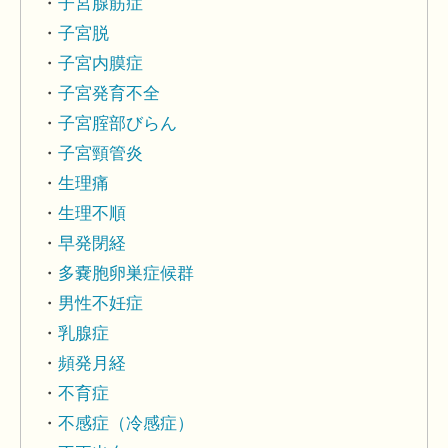
子宮腺筋症
子宮脱
子宮内膜症
子宮発育不全
子宮腟部びらん
子宮頸管炎
生理痛
生理不順
早発閉経
多嚢胞卵巣症候群
男性不妊症
乳腺症
頻発月経
不育症
不感症（冷感症）