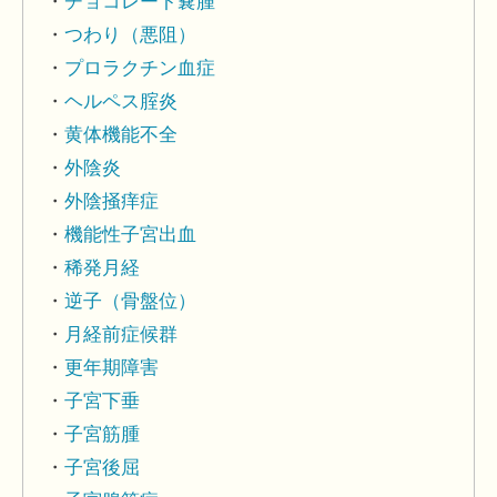
チョコレート嚢腫
つわり（悪阻）
プロラクチン血症
ヘルペス腟炎
黄体機能不全
外陰炎
外陰掻痒症
機能性子宮出血
稀発月経
逆子（骨盤位）
月経前症候群
更年期障害
子宮下垂
子宮筋腫
子宮後屈