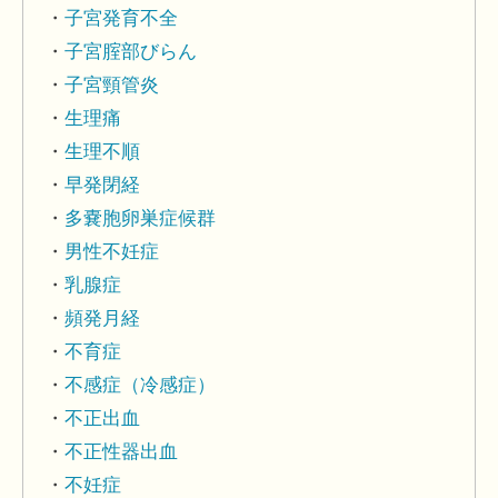
子宮発育不全
子宮腟部びらん
子宮頸管炎
生理痛
生理不順
早発閉経
多嚢胞卵巣症候群
男性不妊症
乳腺症
頻発月経
不育症
不感症（冷感症）
不正出血
不正性器出血
不妊症