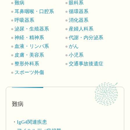
難病
眼科系
耳鼻咽喉・口腔系
循環器系
呼吸器系
消化器系
泌尿・生殖器系
産婦人科系
神経・精神系
代謝・内分泌系
血液・リンパ系
がん
皮膚・美容系
小児系
整形外科系
交通事故後遺症
スポーツ外傷
難病
IgG4関連疾患