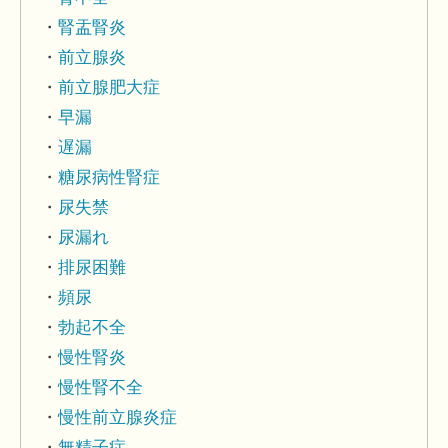
腎盂腎炎
前立腺炎
前立腺肥大症
早漏
遅漏
糖尿病性腎症
尿失禁
尿漏れ
排尿困難
頻尿
勃起不全
慢性腎炎
慢性腎不全
慢性前立腺炎症
無精子症