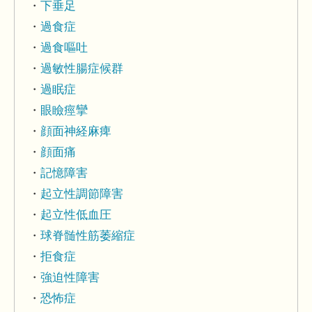
下垂足
過食症
過食嘔吐
過敏性腸症候群
過眠症
眼瞼痙攣
顔面神経麻痺
顔面痛
記憶障害
起立性調節障害
起立性低血圧
球脊髄性筋萎縮症
拒食症
強迫性障害
恐怖症