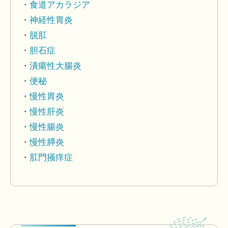
食道アカラジア
神経性胃炎
脱肛
胆石症
潰瘍性大腸炎
便秘
慢性胃炎
慢性肝炎
慢性腸炎
慢性膵炎
肛門掻痒症