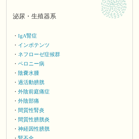
泌尿・生殖器系
IgA腎症
インポテンツ
ネフローゼ症候群
ペロニー病
陰嚢水腫
過活動膀胱
外陰前庭痛症
外陰部痛
間質性腎炎
間質性膀胱炎
神経因性膀胱
腎不全