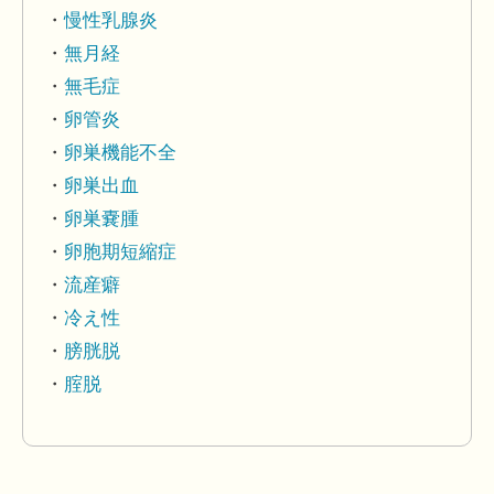
慢性乳腺炎
無月経
無毛症
卵管炎
卵巣機能不全
卵巣出血
卵巣嚢腫
卵胞期短縮症
流産癖
冷え性
膀胱脱
腟脱