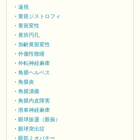
遠視
黄斑ジストロフィ
黄斑変性
黄班円孔
加齢黄斑変性
外傷性散瞳
外転神経麻痺
角膜ヘルペス
角膜炎
角膜潰瘍
角膜内皮障害
滑車神経麻痺
眼球振盪（眼振）
眼球突出症
眼筋ミオパチー