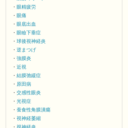
眼精疲労
眼痛
眼底出血
眼瞼下垂症
球後視神経炎
逆まつげ
強膜炎
近視
結膜弛緩症
原田病
交感性眼炎
光視症
蚕食性角膜潰瘍
視神経萎縮
視神経炎