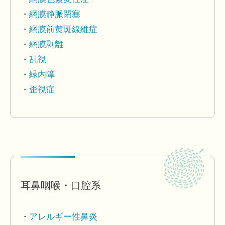
網膜静脈閉塞
網膜前黄斑線維症
網膜剥離
乱視
緑内障
歪視症
耳鼻咽喉・口腔系
アレルギー性鼻炎