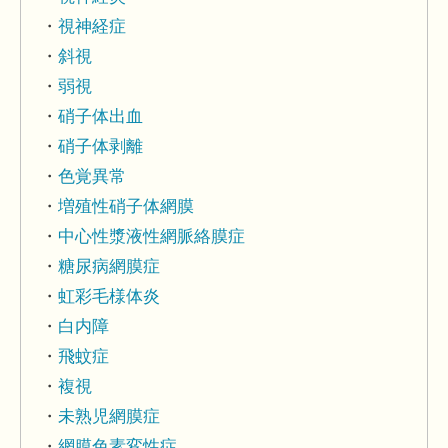
視神経症
斜視
弱視
硝子体出血
硝子体剥離
色覚異常
増殖性硝子体網膜
中心性漿液性網脈絡膜症
糖尿病網膜症
虹彩毛様体炎
白内障
飛蚊症
複視
未熟児網膜症
網膜色素変性症