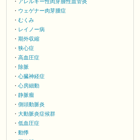
アレルギー性肉芽腫性血管炎
ウェゲナー肉芽腫症
むくみ
レイノー病
期外収縮
狭心症
高血圧症
除脈
心臓神経症
心房細動
静脈瘤
側頭動脈炎
大動脈炎症候群
低血圧症
動悸