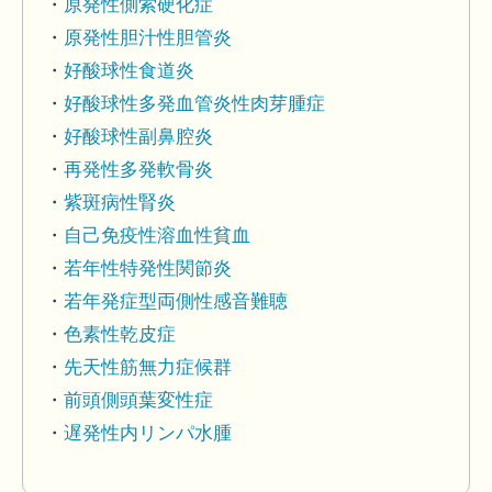
原発性側索硬化症
原発性胆汁性胆管炎
好酸球性食道炎
好酸球性多発血管炎性肉芽腫症
好酸球性副鼻腔炎
再発性多発軟骨炎
紫斑病性腎炎
自己免疫性溶血性貧血
若年性特発性関節炎
若年発症型両側性感音難聴
色素性乾皮症
先天性筋無力症候群
前頭側頭葉変性症
遅発性内リンパ水腫