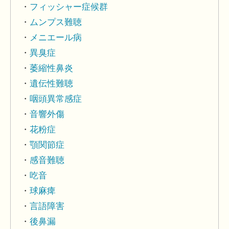
フィッシャー症候群
ムンプス難聴
メニエール病
異臭症
萎縮性鼻炎
遺伝性難聴
咽頭異常感症
音響外傷
花粉症
顎関節症
感音難聴
吃音
球麻痺
言語障害
後鼻漏