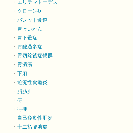
エリテマトーデス
クローン病
バレット食道
胃けいれん
胃下垂症
胃酸過多症
胃切除後症候群
胃潰瘍
下痢
逆流性食道炎
脂肪肝
痔
痔瘻
自己免疫性肝炎
十二指腸潰瘍