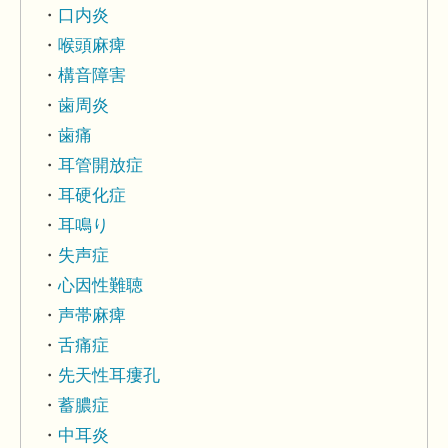
口内炎
喉頭麻痺
構音障害
歯周炎
歯痛
耳管開放症
耳硬化症
耳鳴り
失声症
心因性難聴
声帯麻痺
舌痛症
先天性耳瘻孔
蓄膿症
中耳炎