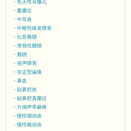
先天性耳瘻孔
蓄膿症
中耳炎
中枢性嗅覚障害
伝音難聴
突発性難聴
難聴
発声障害
非定型歯痛
鼻血
副鼻腔炎
副鼻腔真菌症
片側声帯麻痺
慢性咽頭炎
慢性喉頭炎