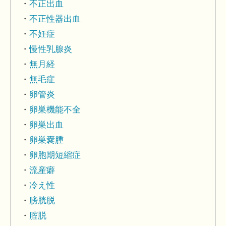
不正出血
不正性器出血
不妊症
慢性乳腺炎
無月経
無毛症
卵管炎
卵巣機能不全
卵巣出血
卵巣嚢腫
卵胞期短縮症
流産癖
冷え性
膀胱脱
腟脱