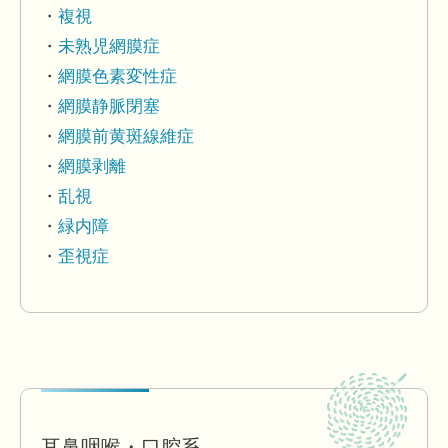
複視
未熟児網膜症
網膜色素変性症
網膜静脈閉塞
網膜前黄斑線維症
網膜剥離
乱視
緑内障
歪視症
耳鼻咽喉・口腔系