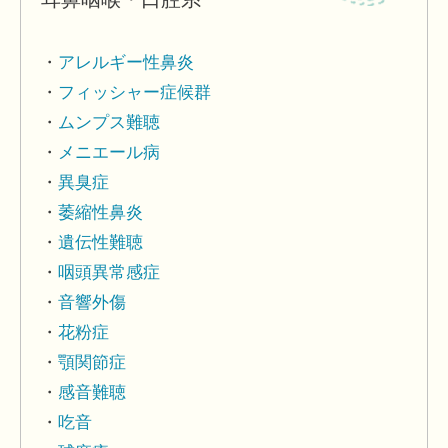
アレルギー性鼻炎
フィッシャー症候群
ムンプス難聴
メニエール病
異臭症
萎縮性鼻炎
遺伝性難聴
咽頭異常感症
音響外傷
花粉症
顎関節症
感音難聴
吃音