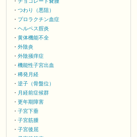
チョコレート嚢腫
つわり（悪阻）
プロラクチン血症
ヘルペス腟炎
黄体機能不全
外陰炎
外陰掻痒症
機能性子宮出血
稀発月経
逆子（骨盤位）
月経前症候群
更年期障害
子宮下垂
子宮筋腫
子宮後屈