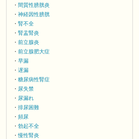
間質性膀胱炎
神経因性膀胱
腎不全
腎盂腎炎
前立腺炎
前立腺肥大症
早漏
遅漏
糖尿病性腎症
尿失禁
尿漏れ
排尿困難
頻尿
勃起不全
慢性腎炎