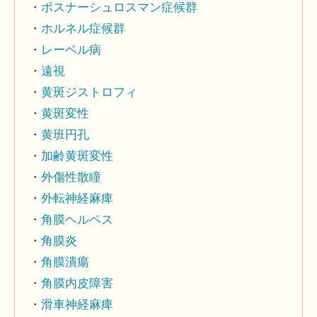
ポスナーシュロスマン症候群
ホルネル症候群
レーベル病
遠視
黄斑ジストロフィ
黄斑変性
黄班円孔
加齢黄斑変性
外傷性散瞳
外転神経麻痺
角膜ヘルペス
角膜炎
角膜潰瘍
角膜内皮障害
滑車神経麻痺