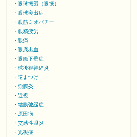
眼球振盪（眼振）
眼球突出症
眼筋ミオパチー
眼精疲労
眼痛
眼底出血
眼瞼下垂症
球後視神経炎
逆まつげ
強膜炎
近視
結膜弛緩症
原田病
交感性眼炎
光視症