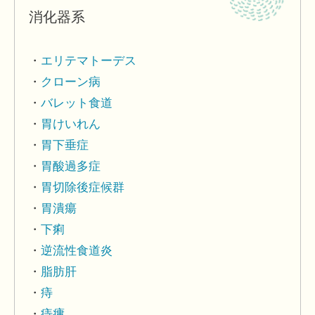
消化器系
エリテマトーデス
クローン病
バレット食道
胃けいれん
胃下垂症
胃酸過多症
胃切除後症候群
胃潰瘍
下痢
逆流性食道炎
脂肪肝
痔
痔瘻