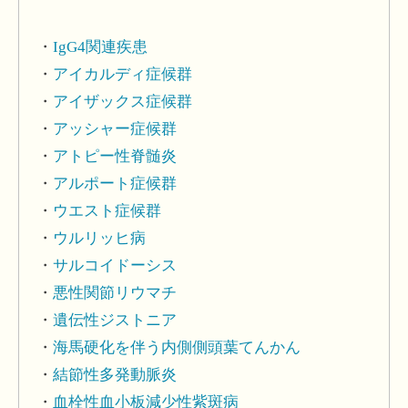
IgG4関連疾患
アイカルディ症候群
アイザックス症候群
アッシャー症候群
アトピー性脊髄炎
アルポート症候群
ウエスト症候群
ウルリッヒ病
サルコイドーシス
悪性関節リウマチ
遺伝性ジストニア
海馬硬化を伴う内側側頭葉てんかん
結節性多発動脈炎
血栓性血小板減少性紫斑病