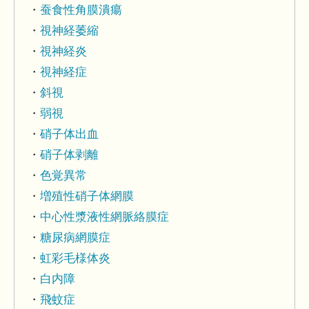
蚕食性角膜潰瘍
視神経萎縮
視神経炎
視神経症
斜視
弱視
硝子体出血
硝子体剥離
色覚異常
増殖性硝子体網膜
中心性漿液性網脈絡膜症
糖尿病網膜症
虹彩毛様体炎
白内障
飛蚊症