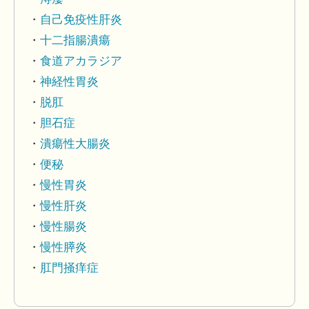
自己免疫性肝炎
十二指腸潰瘍
食道アカラジア
神経性胃炎
脱肛
胆石症
潰瘍性大腸炎
便秘
慢性胃炎
慢性肝炎
慢性腸炎
慢性膵炎
肛門掻痒症