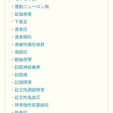
運動ニューロン病
延髄梗塞
下垂足
過食症
過食嘔吐
過敏性腸症候群
過眠症
眼瞼痙攣
顔面神経麻痺
顔面痛
記憶障害
起立性調節障害
起立性低血圧
球脊髄性筋萎縮症
拒食症