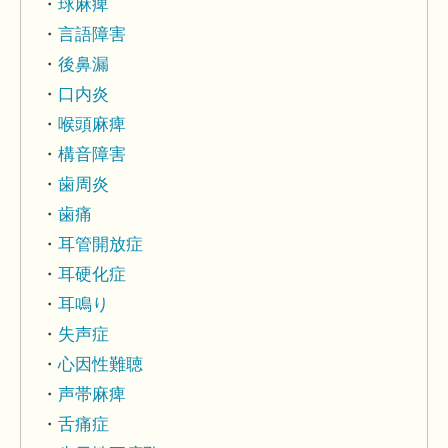
球麻痺
言語障害
後鼻漏
口内炎
喉頭麻痺
構音障害
歯周炎
歯痛
耳管開放症
耳硬化症
耳鳴り
失声症
心因性難聴
声帯麻痺
舌痛症