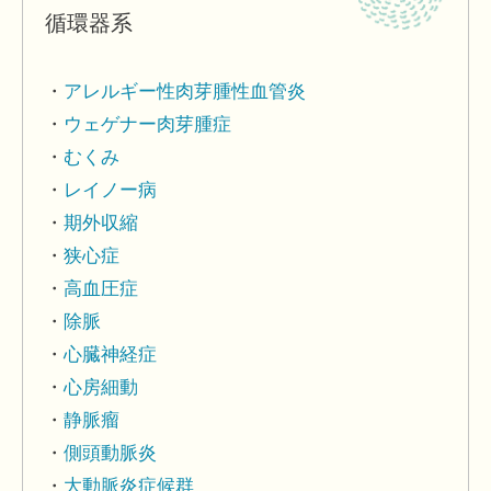
循環器系
アレルギー性肉芽腫性血管炎
ウェゲナー肉芽腫症
むくみ
レイノー病
期外収縮
狭心症
高血圧症
除脈
心臓神経症
心房細動
静脈瘤
側頭動脈炎
大動脈炎症候群