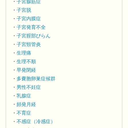
子宮腺筋症
子宮脱
子宮内膜症
子宮発育不全
子宮腟部びらん
子宮頸管炎
生理痛
生理不順
早発閉経
多嚢胞卵巣症候群
男性不妊症
乳腺症
頻発月経
不育症
不感症（冷感症）