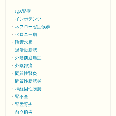
IgA腎症
インポテンツ
ネフローゼ症候群
ペロニー病
陰嚢水腫
過活動膀胱
外陰前庭痛症
外陰部痛
間質性腎炎
間質性膀胱炎
神経因性膀胱
腎不全
腎盂腎炎
前立腺炎