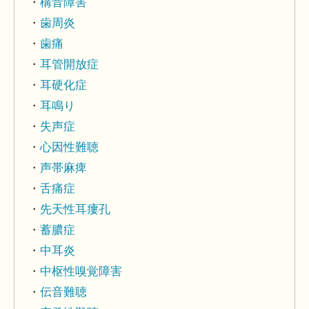
構音障害
歯周炎
歯痛
耳管開放症
耳硬化症
耳鳴り
失声症
心因性難聴
声帯麻痺
舌痛症
先天性耳瘻孔
蓄膿症
中耳炎
中枢性嗅覚障害
伝音難聴