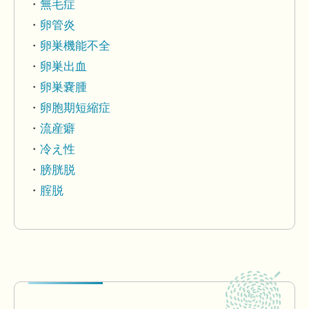
無毛症
卵管炎
卵巣機能不全
卵巣出血
卵巣嚢腫
卵胞期短縮症
流産癖
冷え性
膀胱脱
腟脱