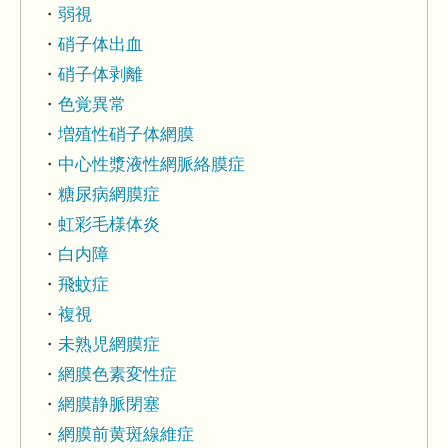
弱視
硝子体出血
硝子体剥離
色覚異常
増殖性硝子体網膜
中心性漿液性網脈絡膜症
糖尿病網膜症
虹彩毛様体炎
白内障
飛蚊症
複視
未熟児網膜症
網膜色素変性症
網膜静脈閉塞
網膜前黄斑線維症