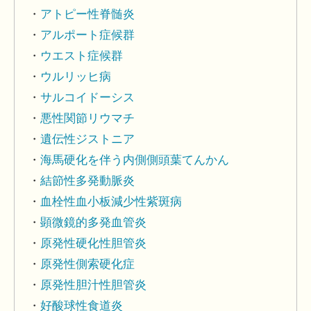
アトピー性脊髄炎
アルポート症候群
ウエスト症候群
ウルリッヒ病
サルコイドーシス
悪性関節リウマチ
遺伝性ジストニア
海馬硬化を伴う内側側頭葉てんかん
結節性多発動脈炎
血栓性血小板減少性紫斑病
顕微鏡的多発血管炎
原発性硬化性胆管炎
原発性側索硬化症
原発性胆汁性胆管炎
好酸球性食道炎