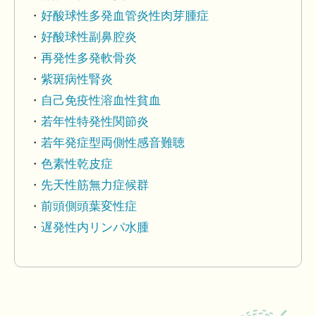
好酸球性多発血管炎性肉芽腫症
好酸球性副鼻腔炎
再発性多発軟骨炎
紫斑病性腎炎
自己免疫性溶血性貧血
若年性特発性関節炎
若年発症型両側性感音難聴
色素性乾皮症
先天性筋無力症候群
前頭側頭葉変性症
遅発性内リンパ水腫