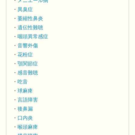
メニエール病
異臭症
萎縮性鼻炎
遺伝性難聴
咽頭異常感症
音響外傷
花粉症
顎関節症
感音難聴
吃音
球麻痺
言語障害
後鼻漏
口内炎
喉頭麻痺