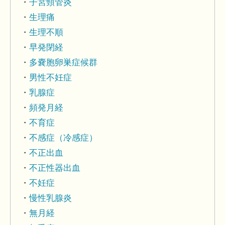
子宮頸管炎
生理痛
生理不順
早発閉経
多嚢胞卵巣症候群
男性不妊症
乳腺症
頻発月経
不育症
不感症（冷感症）
不正出血
不正性器出血
不妊症
慢性乳腺炎
無月経