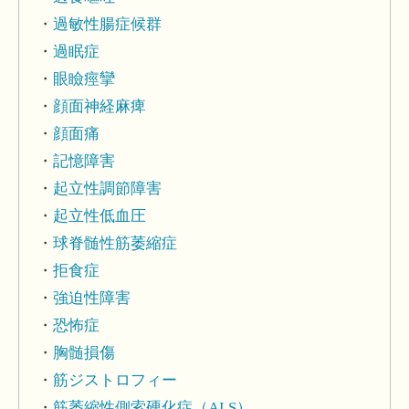
過敏性腸症候群
過眠症
眼瞼痙攣
顔面神経麻痺
顔面痛
記憶障害
起立性調節障害
起立性低血圧
球脊髄性筋萎縮症
拒食症
強迫性障害
恐怖症
胸髄損傷
筋ジストロフィー
筋萎縮性側索硬化症（ALS）