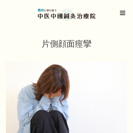
片側顔面痙攣