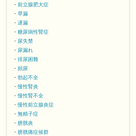
前立腺肥大症
早漏
遅漏
糖尿病性腎症
尿失禁
尿漏れ
排尿困難
頻尿
勃起不全
慢性腎炎
慢性腎不全
慢性前立腺炎症
無精子症
膀胱炎
膀胱痛症候群