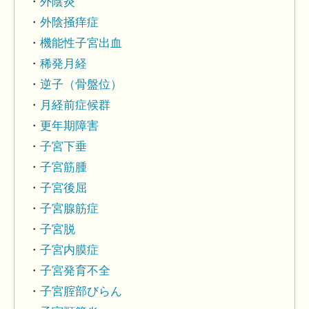
外陰炎
外陰掻痒症
機能性子宮出血
稀発月経
逆子（骨盤位）
月経前症候群
更年期障害
子宮下垂
子宮筋腫
子宮後屈
子宮腺筋症
子宮脱
子宮内膜症
子宮発育不全
子宮腟部びらん