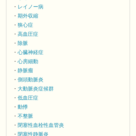
レイノー病
期外収縮
狭心症
高血圧症
除脈
心臓神経症
心房細動
静脈瘤
側頭動脈炎
大動脈炎症候群
低血圧症
動悸
不整脈
閉塞性血栓性血管炎
閉塞性静脈炎