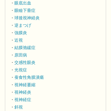
眼底出血
眼瞼下垂症
球後視神経炎
逆まつげ
強膜炎
近視
結膜弛緩症
原田病
交感性眼炎
光視症
蚕食性角膜潰瘍
視神経萎縮
視神経炎
視神経症
斜視