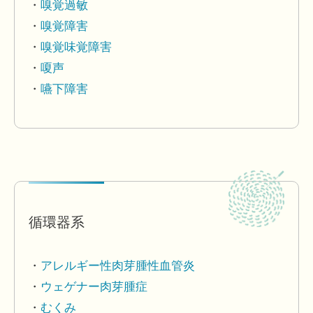
嗅覚過敏
嗅覚障害
嗅覚味覚障害
嗄声
嚥下障害
循環器系
アレルギー性肉芽腫性血管炎
ウェゲナー肉芽腫症
むくみ