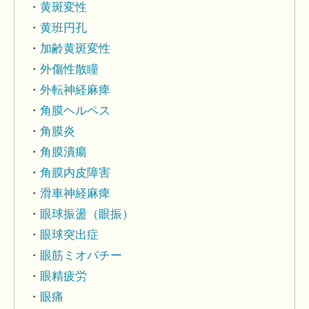
黄斑変性
黄班円孔
加齢黄斑変性
外傷性散瞳
外転神経麻痺
角膜ヘルペス
角膜炎
角膜潰瘍
角膜内皮障害
滑車神経麻痺
眼球振盪（眼振）
眼球突出症
眼筋ミオパチー
眼精疲労
眼痛