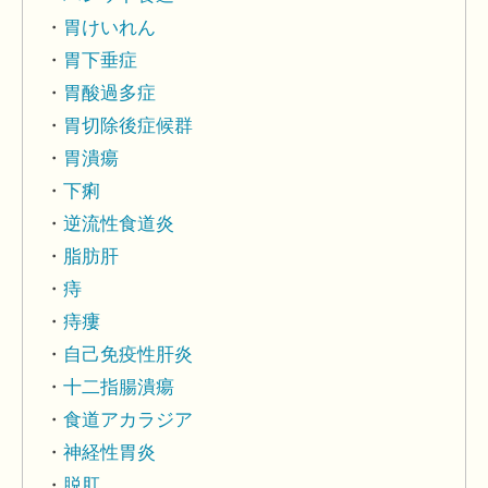
胃けいれん
胃下垂症
胃酸過多症
胃切除後症候群
胃潰瘍
下痢
逆流性食道炎
脂肪肝
痔
痔瘻
自己免疫性肝炎
十二指腸潰瘍
食道アカラジア
神経性胃炎
脱肛