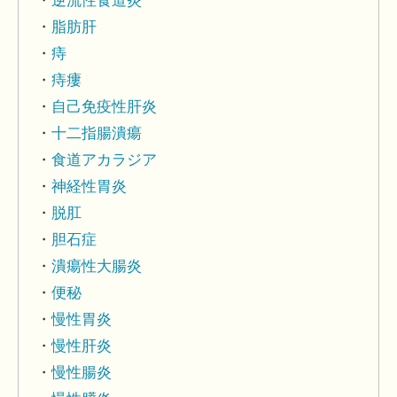
逆流性食道炎
脂肪肝
痔
痔瘻
自己免疫性肝炎
十二指腸潰瘍
食道アカラジア
神経性胃炎
脱肛
胆石症
潰瘍性大腸炎
便秘
慢性胃炎
慢性肝炎
慢性腸炎