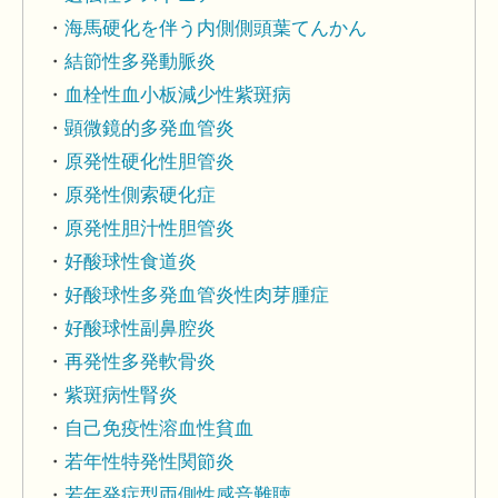
海馬硬化を伴う内側側頭葉てんかん
結節性多発動脈炎
血栓性血小板減少性紫斑病
顕微鏡的多発血管炎
原発性硬化性胆管炎
原発性側索硬化症
原発性胆汁性胆管炎
好酸球性食道炎
好酸球性多発血管炎性肉芽腫症
好酸球性副鼻腔炎
再発性多発軟骨炎
紫斑病性腎炎
自己免疫性溶血性貧血
若年性特発性関節炎
若年発症型両側性感音難聴