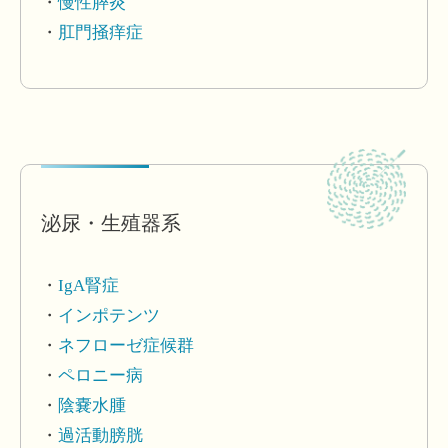
慢性膵炎
肛門掻痒症
泌尿・生殖器系
IgA腎症
インポテンツ
ネフローゼ症候群
ペロニー病
陰嚢水腫
過活動膀胱