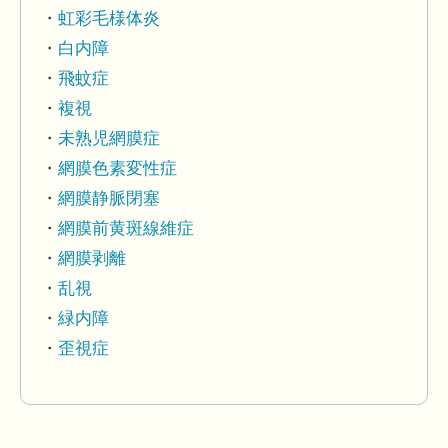
虹彩毛様体炎
白内障
飛蚊症
複視
未熟児網膜症
網膜色素変性症
網膜静脈閉塞
網膜前黄斑線維症
網膜剥離
乱視
緑内障
歪視症