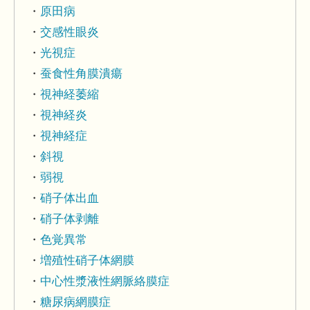
原田病
交感性眼炎
光視症
蚕食性角膜潰瘍
視神経萎縮
視神経炎
視神経症
斜視
弱視
硝子体出血
硝子体剥離
色覚異常
増殖性硝子体網膜
中心性漿液性網脈絡膜症
糖尿病網膜症