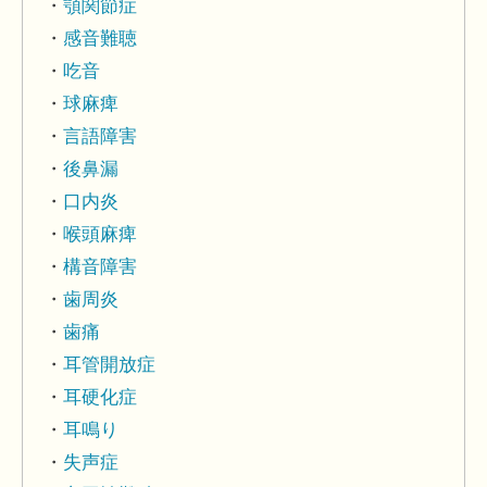
顎関節症
感音難聴
吃音
球麻痺
言語障害
後鼻漏
口内炎
喉頭麻痺
構音障害
歯周炎
歯痛
耳管開放症
耳硬化症
耳鳴り
失声症