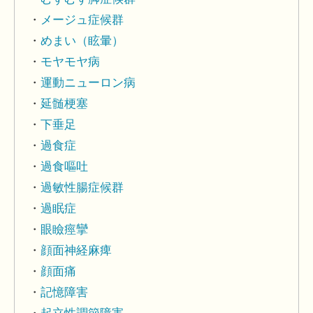
メージュ症候群
めまい（眩暈）
モヤモヤ病
運動ニューロン病
延髄梗塞
下垂足
過食症
過食嘔吐
過敏性腸症候群
過眠症
眼瞼痙攣
顔面神経麻痺
顔面痛
記憶障害