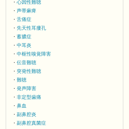
心因性難聴
声帯麻痺
舌痛症
先天性耳瘻孔
蓄膿症
中耳炎
中枢性嗅覚障害
伝音難聴
突発性難聴
難聴
発声障害
非定型歯痛
鼻血
副鼻腔炎
副鼻腔真菌症