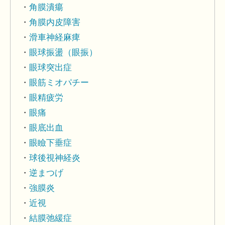
角膜潰瘍
角膜内皮障害
滑車神経麻痺
眼球振盪（眼振）
眼球突出症
眼筋ミオパチー
眼精疲労
眼痛
眼底出血
眼瞼下垂症
球後視神経炎
逆まつげ
強膜炎
近視
結膜弛緩症