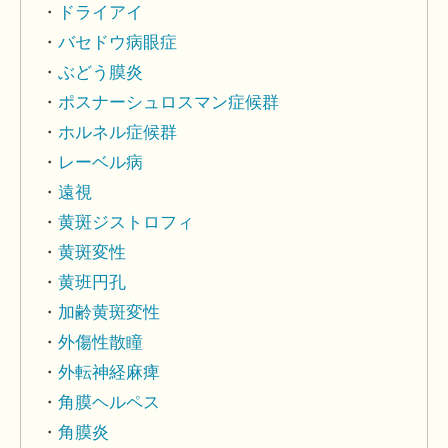
ドライアイ
バセドウ病眼症
ぶどう膜炎
ポスナーシュロスマン症候群
ホルネル症候群
レーベル病
遠視
黄斑ジストロフィ
黄斑変性
黄班円孔
加齢黄斑変性
外傷性散瞳
外転神経麻痺
角膜ヘルペス
角膜炎