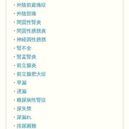
外陰前庭痛症
外陰部痛
間質性腎炎
間質性膀胱炎
神経因性膀胱
腎不全
腎盂腎炎
前立腺炎
前立腺肥大症
早漏
遅漏
糖尿病性腎症
尿失禁
尿漏れ
排尿困難