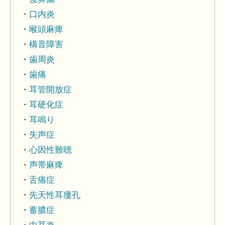
口内炎
喉頭麻痺
構音障害
歯周炎
歯痛
耳管開放症
耳硬化症
耳鳴り
失声症
心因性難聴
声帯麻痺
舌痛症
先天性耳瘻孔
蓄膿症