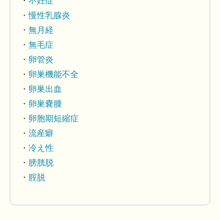
不妊症
慢性乳腺炎
無月経
無毛症
卵管炎
卵巣機能不全
卵巣出血
卵巣嚢腫
卵胞期短縮症
流産癖
冷え性
膀胱脱
腟脱