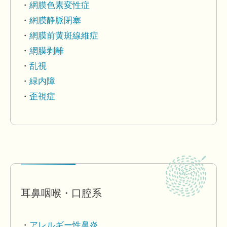
網膜色素変性症
網膜静脈閉塞
網膜前黄斑線維症
網膜剥離
乱視
緑内障
歪視症
耳鼻咽喉・口腔系
アレルギー性鼻炎