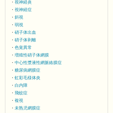
視神経炎
視神経症
斜視
弱視
硝子体出血
硝子体剥離
色覚異常
増殖性硝子体網膜
中心性漿液性網脈絡膜症
糖尿病網膜症
虹彩毛様体炎
白内障
飛蚊症
複視
未熟児網膜症