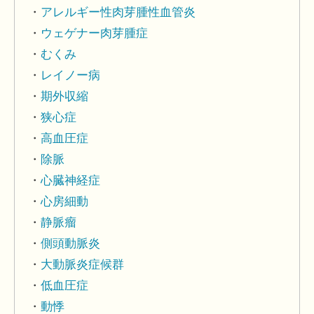
アレルギー性肉芽腫性血管炎
ウェゲナー肉芽腫症
むくみ
レイノー病
期外収縮
狭心症
高血圧症
除脈
心臓神経症
心房細動
静脈瘤
側頭動脈炎
大動脈炎症候群
低血圧症
動悸