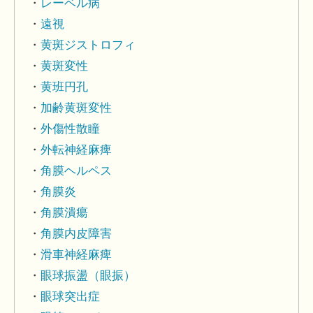
レーベル病
遠視
黄斑ジストロフィ
黄斑変性
黄班円孔
加齢黄斑変性
外傷性散瞳
外転神経麻痺
角膜ヘルペス
角膜炎
角膜潰瘍
角膜内皮障害
滑車神経麻痺
眼球振盪（眼振）
眼球突出症