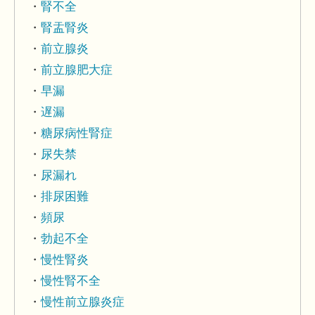
腎不全
腎盂腎炎
前立腺炎
前立腺肥大症
早漏
遅漏
糖尿病性腎症
尿失禁
尿漏れ
排尿困難
頻尿
勃起不全
慢性腎炎
慢性腎不全
慢性前立腺炎症