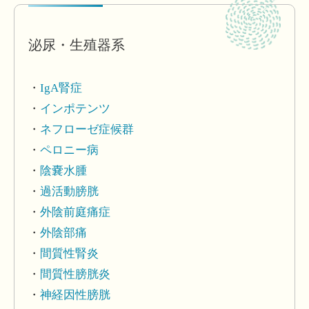
泌尿・生殖器系
IgA腎症
インポテンツ
ネフローゼ症候群
ペロニー病
陰嚢水腫
過活動膀胱
外陰前庭痛症
外陰部痛
間質性腎炎
間質性膀胱炎
神経因性膀胱