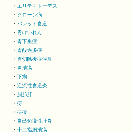
エリテマトーデス
クローン病
バレット食道
胃けいれん
胃下垂症
胃酸過多症
胃切除後症候群
胃潰瘍
下痢
逆流性食道炎
脂肪肝
痔
痔瘻
自己免疫性肝炎
十二指腸潰瘍