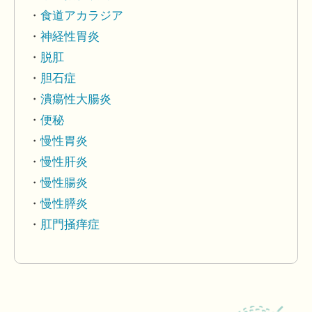
食道アカラジア
神経性胃炎
脱肛
胆石症
潰瘍性大腸炎
便秘
慢性胃炎
慢性肝炎
慢性腸炎
慢性膵炎
肛門掻痒症