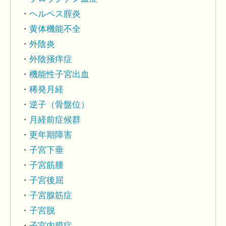
ヘルペス腟炎
黄体機能不全
外陰炎
外陰掻痒症
機能性子宮出血
稀発月経
逆子（骨盤位）
月経前症候群
更年期障害
子宮下垂
子宮筋腫
子宮後屈
子宮腺筋症
子宮脱
子宮内膜症