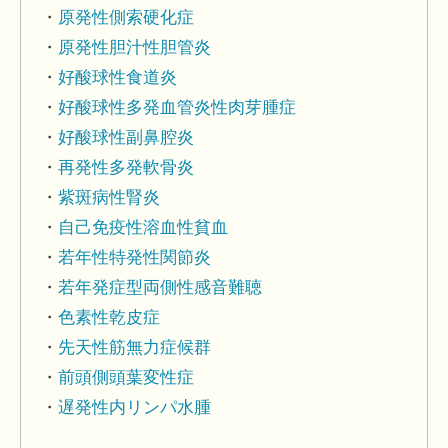
原発性側索硬化症
原発性胆汁性胆管炎
好酸球性食道炎
好酸球性多発血管炎性肉芽腫症
好酸球性副鼻腔炎
再発性多発軟骨炎
紫斑病性腎炎
自己免疫性溶血性貧血
若年性特発性関節炎
若年発症型両側性感音難聴
色素性乾皮症
先天性筋無力症候群
前頭側頭葉変性症
遅発性内リンパ水腫