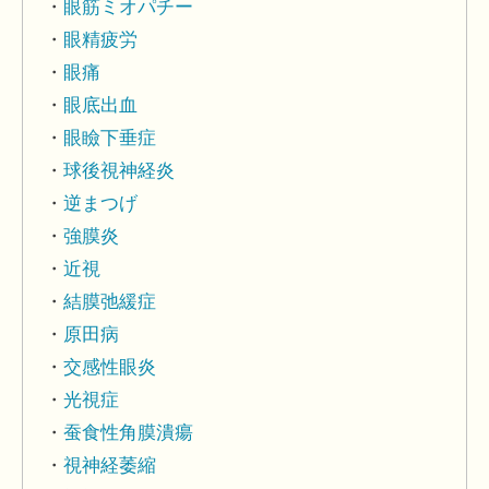
眼筋ミオパチー
眼精疲労
眼痛
眼底出血
眼瞼下垂症
球後視神経炎
逆まつげ
強膜炎
近視
結膜弛緩症
原田病
交感性眼炎
光視症
蚕食性角膜潰瘍
視神経萎縮