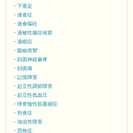
下垂足
過食症
過食嘔吐
過敏性腸症候群
過眠症
眼瞼痙攣
顔面神経麻痺
顔面痛
記憶障害
起立性調節障害
起立性低血圧
球脊髄性筋萎縮症
拒食症
強迫性障害
恐怖症