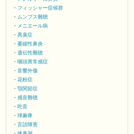
フィッシャー症候群
ムンプス難聴
メニエール病
異臭症
萎縮性鼻炎
遺伝性難聴
咽頭異常感症
音響外傷
花粉症
顎関節症
感音難聴
吃音
球麻痺
言語障害
後鼻漏