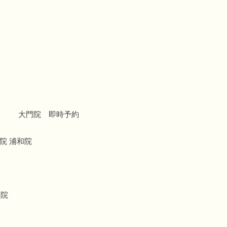
大門院 即時予約
院 浦和院
療院