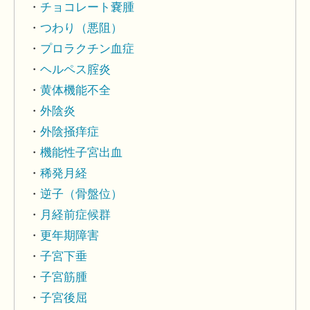
チョコレート嚢腫
つわり（悪阻）
プロラクチン血症
ヘルペス腟炎
黄体機能不全
外陰炎
外陰掻痒症
機能性子宮出血
稀発月経
逆子（骨盤位）
月経前症候群
更年期障害
子宮下垂
子宮筋腫
子宮後屈