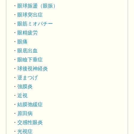
眼球振盪（眼振）
眼球突出症
眼筋ミオパチー
眼精疲労
眼痛
眼底出血
眼瞼下垂症
球後視神経炎
逆まつげ
強膜炎
近視
結膜弛緩症
原田病
交感性眼炎
光視症