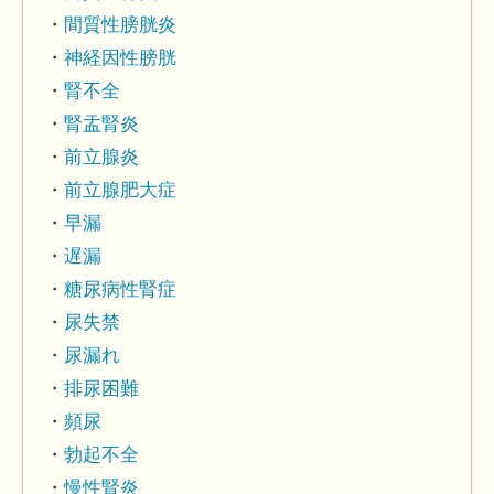
間質性膀胱炎
神経因性膀胱
腎不全
腎盂腎炎
前立腺炎
前立腺肥大症
早漏
遅漏
糖尿病性腎症
尿失禁
尿漏れ
排尿困難
頻尿
勃起不全
慢性腎炎