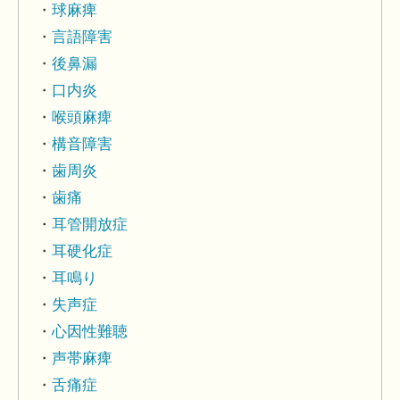
球麻痺
言語障害
後鼻漏
口内炎
喉頭麻痺
構音障害
歯周炎
歯痛
耳管開放症
耳硬化症
耳鳴り
失声症
心因性難聴
声帯麻痺
舌痛症