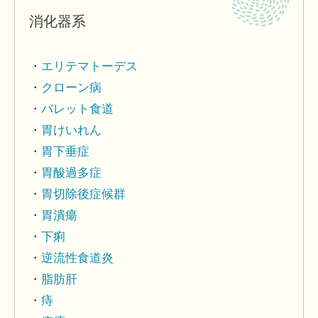
消化器系
エリテマトーデス
クローン病
バレット食道
胃けいれん
胃下垂症
胃酸過多症
胃切除後症候群
胃潰瘍
下痢
逆流性食道炎
脂肪肝
痔