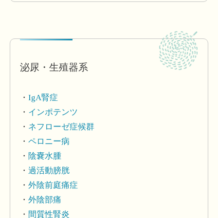
泌尿・生殖器系
IgA腎症
インポテンツ
ネフローゼ症候群
ペロニー病
陰嚢水腫
過活動膀胱
外陰前庭痛症
外陰部痛
間質性腎炎