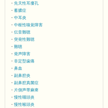
先天性耳瘻孔
蓄膿症
中耳炎
中枢性嗅覚障害
伝音難聴
突発性難聴
難聴
発声障害
非定型歯痛
鼻血
副鼻腔炎
副鼻腔真菌症
片側声帯麻痺
慢性咽頭炎
慢性喉頭炎