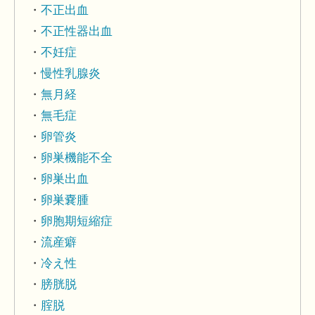
不正出血
不正性器出血
不妊症
慢性乳腺炎
無月経
無毛症
卵管炎
卵巣機能不全
卵巣出血
卵巣嚢腫
卵胞期短縮症
流産癖
冷え性
膀胱脱
腟脱