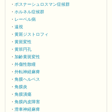
ポスナーシュロスマン症候群
ホルネル症候群
レーベル病
遠視
黄斑ジストロフィ
黄斑変性
黄班円孔
加齢黄斑変性
外傷性散瞳
外転神経麻痺
角膜ヘルペス
角膜炎
角膜潰瘍
角膜内皮障害
滑車神経麻痺