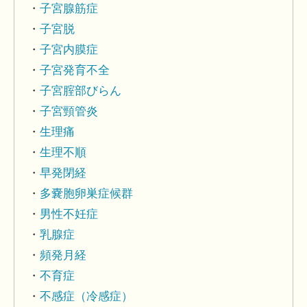
子宮腺筋症
子宮脱
子宮内膜症
子宮発育不全
子宮腟部びらん
子宮頸管炎
生理痛
生理不順
早発閉経
多嚢胞卵巣症候群
男性不妊症
乳腺症
頻発月経
不育症
不感症（冷感症）