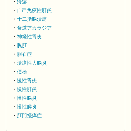
痔瘻
自己免疫性肝炎
十二指腸潰瘍
食道アカラジア
神経性胃炎
脱肛
胆石症
潰瘍性大腸炎
便秘
慢性胃炎
慢性肝炎
慢性腸炎
慢性膵炎
肛門掻痒症