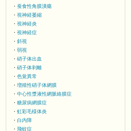
蚕食性角膜潰瘍
視神経萎縮
視神経炎
視神経症
斜視
弱視
硝子体出血
硝子体剥離
色覚異常
増殖性硝子体網膜
中心性漿液性網脈絡膜症
糖尿病網膜症
虹彩毛様体炎
白内障
飛蚊症