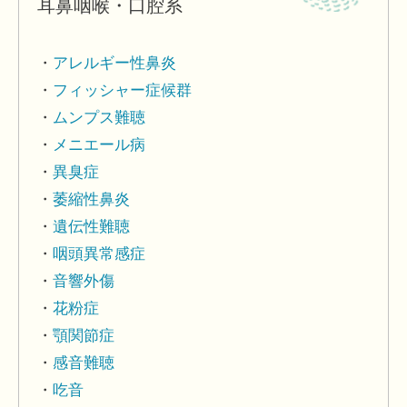
耳鼻咽喉・口腔系
アレルギー性鼻炎
フィッシャー症候群
ムンプス難聴
メニエール病
異臭症
萎縮性鼻炎
遺伝性難聴
咽頭異常感症
音響外傷
花粉症
顎関節症
感音難聴
吃音