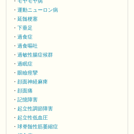
モヤモヤ病
運動ニューロン病
延髄梗塞
下垂足
過食症
過食嘔吐
過敏性腸症候群
過眠症
眼瞼痙攣
顔面神経麻痺
顔面痛
記憶障害
起立性調節障害
起立性低血圧
球脊髄性筋萎縮症