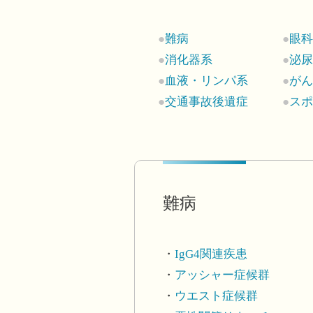
難病
眼
消化器系
泌
血液・リンパ系
が
交通事故後遺症
ス
難病
IgG4関連疾患
アッシャー症候群
ウエスト症候群