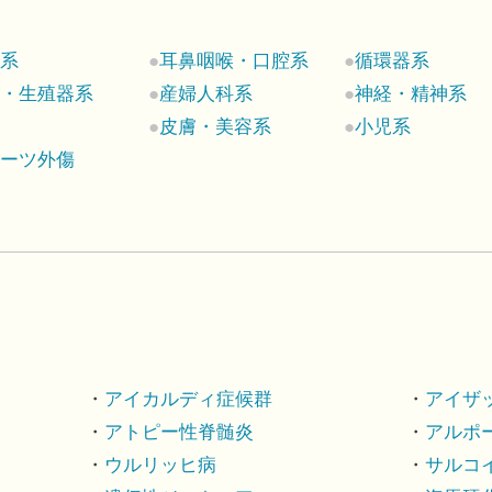
科系
耳鼻咽喉・口腔系
循環器系
尿・生殖器系
産婦人科系
神経・精神系
ん
皮膚・美容系
小児系
ポーツ外傷
アイカルディ症候群
アイザ
アトピー性脊髄炎
アルポ
ウルリッヒ病
サルコ