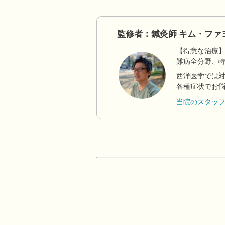
監修者：鍼灸師 キム・ファ
【得意な治療
難病全分野、
西洋医学では
各種症状でお
当院のスタッ