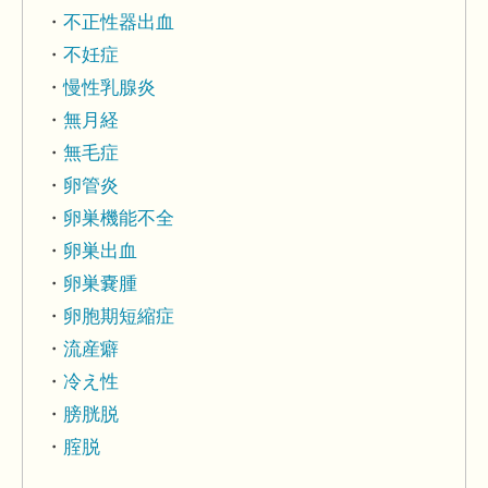
不正性器出血
不妊症
慢性乳腺炎
無月経
無毛症
卵管炎
卵巣機能不全
卵巣出血
卵巣嚢腫
卵胞期短縮症
流産癖
冷え性
膀胱脱
腟脱