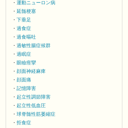
運動ニューロン病
延髄梗塞
下垂足
過食症
過食嘔吐
過敏性腸症候群
過眠症
眼瞼痙攣
顔面神経麻痺
顔面痛
記憶障害
起立性調節障害
起立性低血圧
球脊髄性筋萎縮症
拒食症