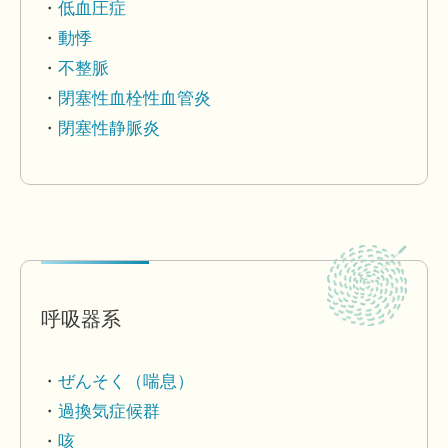
低血圧症
動悸
不整脈
閉塞性血栓性血管炎
閉塞性静脈炎
呼吸器系
ぜんそく（喘息）
過換気症候群
咳