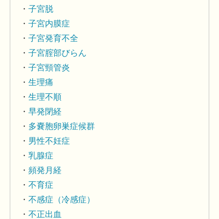
子宮脱
子宮内膜症
子宮発育不全
子宮腟部びらん
子宮頸管炎
生理痛
生理不順
早発閉経
多嚢胞卵巣症候群
男性不妊症
乳腺症
頻発月経
不育症
不感症（冷感症）
不正出血