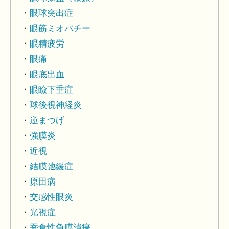
眼球突出症
眼筋ミオパチー
眼精疲労
眼痛
眼底出血
眼瞼下垂症
球後視神経炎
逆まつげ
強膜炎
近視
結膜弛緩症
原田病
交感性眼炎
光視症
蚕食性角膜潰瘍