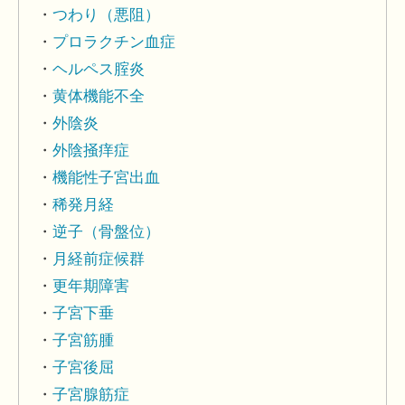
つわり（悪阻）
プロラクチン血症
ヘルペス腟炎
黄体機能不全
外陰炎
外陰掻痒症
機能性子宮出血
稀発月経
逆子（骨盤位）
月経前症候群
更年期障害
子宮下垂
子宮筋腫
子宮後屈
子宮腺筋症