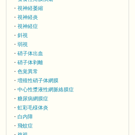
視神経萎縮
視神経炎
視神経症
斜視
弱視
硝子体出血
硝子体剥離
色覚異常
増殖性硝子体網膜
中心性漿液性網脈絡膜症
糖尿病網膜症
虹彩毛様体炎
白内障
飛蚊症
複視