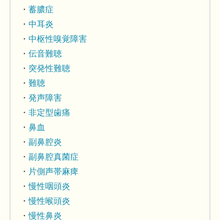
蓄膿症
中耳炎
中枢性嗅覚障害
伝音難聴
突発性難聴
難聴
発声障害
非定型歯痛
鼻血
副鼻腔炎
副鼻腔真菌症
片側声帯麻痺
慢性咽頭炎
慢性喉頭炎
慢性鼻炎