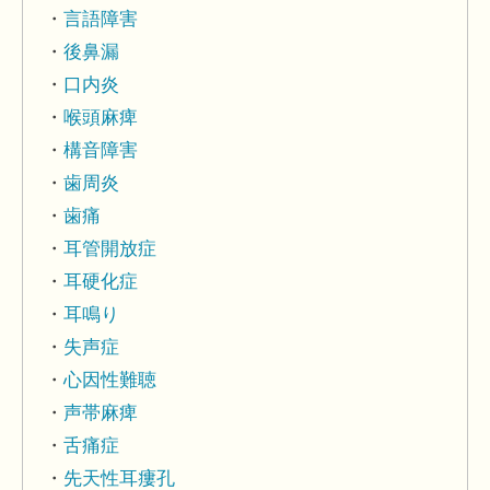
言語障害
後鼻漏
口内炎
喉頭麻痺
構音障害
歯周炎
歯痛
耳管開放症
耳硬化症
耳鳴り
失声症
心因性難聴
声帯麻痺
舌痛症
先天性耳瘻孔