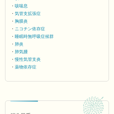
咳喘息
気管支拡張症
胸膜炎
ニコチン依存症
睡眠時無呼吸症候群
肺炎
肺気腫
慢性気管支炎
薬物依存症