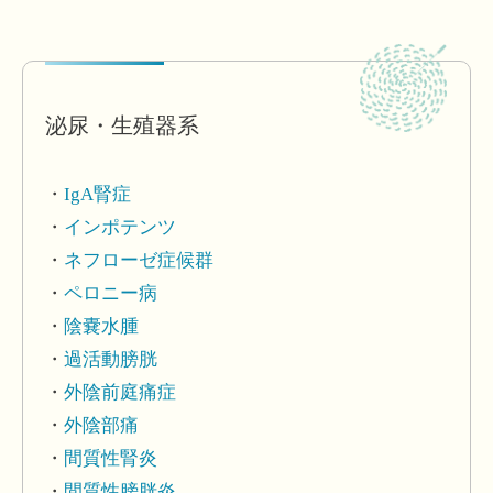
泌尿・生殖器系
IgA腎症
インポテンツ
ネフローゼ症候群
ペロニー病
陰嚢水腫
過活動膀胱
外陰前庭痛症
外陰部痛
間質性腎炎
間質性膀胱炎