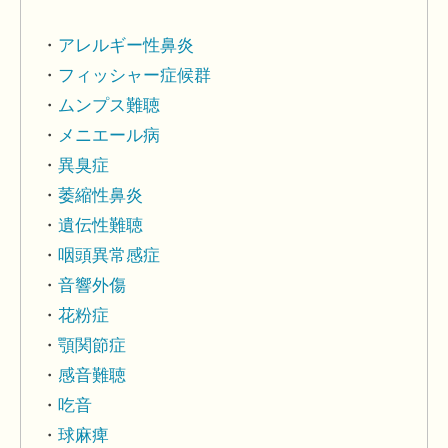
アレルギー性鼻炎
フィッシャー症候群
ムンプス難聴
メニエール病
異臭症
萎縮性鼻炎
遺伝性難聴
咽頭異常感症
音響外傷
花粉症
顎関節症
感音難聴
吃音
球麻痺