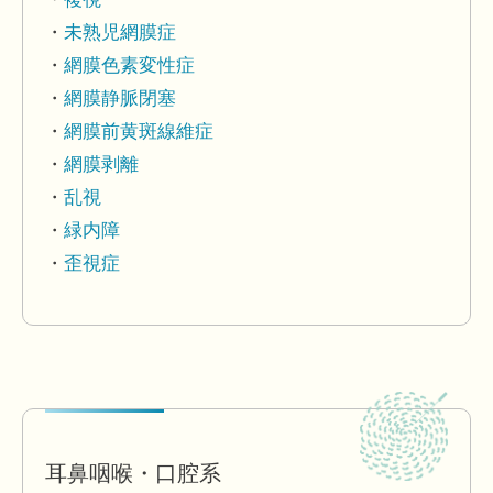
未熟児網膜症
網膜色素変性症
網膜静脈閉塞
網膜前黄斑線維症
網膜剥離
乱視
緑内障
歪視症
耳鼻咽喉・口腔系