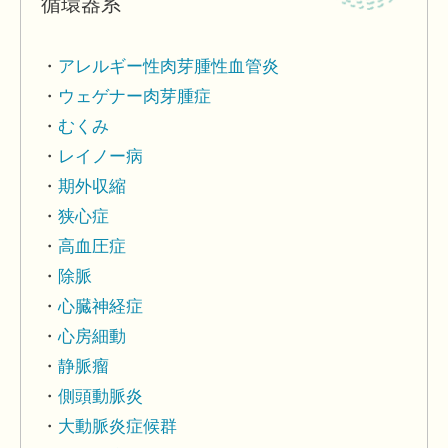
循環器系
アレルギー性肉芽腫性血管炎
ウェゲナー肉芽腫症
むくみ
レイノー病
期外収縮
狭心症
高血圧症
除脈
心臓神経症
心房細動
静脈瘤
側頭動脈炎
大動脈炎症候群