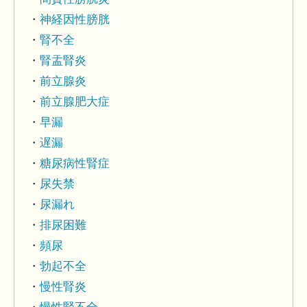
神経因性膀胱
腎不全
腎盂腎炎
前立腺炎
前立腺肥大症
早漏
遅漏
糖尿病性腎症
尿失禁
尿漏れ
排尿困難
頻尿
勃起不全
慢性腎炎