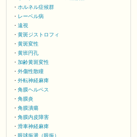
ホルネル症候群
レーベル病
遠視
黄斑ジストロフィ
黄斑変性
黄班円孔
加齢黄斑変性
外傷性散瞳
外転神経麻痺
角膜ヘルペス
角膜炎
角膜潰瘍
角膜内皮障害
滑車神経麻痺
眼球振盪（眼振）