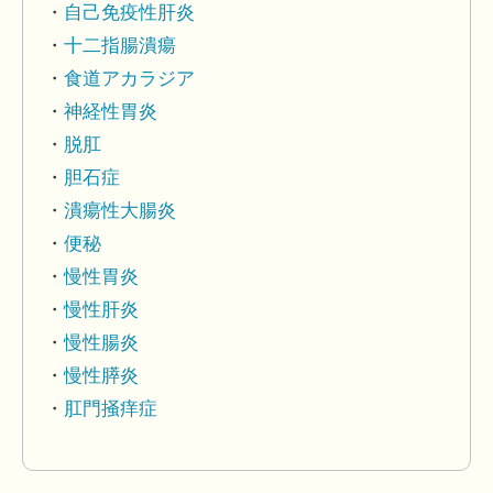
自己免疫性肝炎
十二指腸潰瘍
食道アカラジア
神経性胃炎
脱肛
胆石症
潰瘍性大腸炎
便秘
慢性胃炎
慢性肝炎
慢性腸炎
慢性膵炎
肛門掻痒症