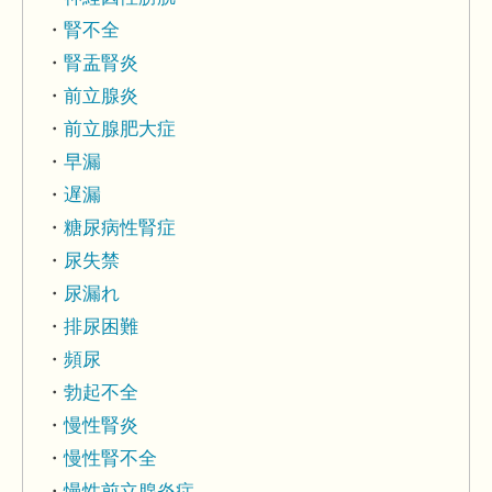
腎不全
腎盂腎炎
前立腺炎
前立腺肥大症
早漏
遅漏
糖尿病性腎症
尿失禁
尿漏れ
排尿困難
頻尿
勃起不全
慢性腎炎
慢性腎不全
慢性前立腺炎症