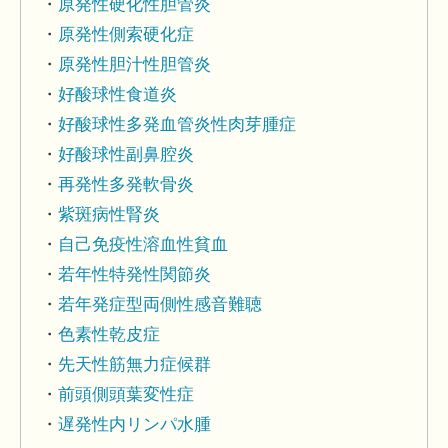
原発性硬化性胆管炎
原発性側索硬化症
原発性胆汁性胆管炎
好酸球性食道炎
好酸球性多発血管炎性肉芽腫症
好酸球性副鼻腔炎
再発性多発軟骨炎
紫斑病性腎炎
自己免疫性溶血性貧血
若年性特発性関節炎
若年発症型両側性感音難聴
色素性乾皮症
先天性筋無力症候群
前頭側頭葉変性症
遅発性内リンパ水腫