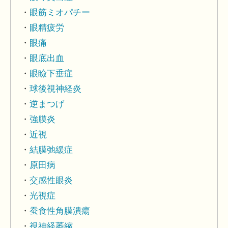
眼筋ミオパチー
眼精疲労
眼痛
眼底出血
眼瞼下垂症
球後視神経炎
逆まつげ
強膜炎
近視
結膜弛緩症
原田病
交感性眼炎
光視症
蚕食性角膜潰瘍
視神経萎縮