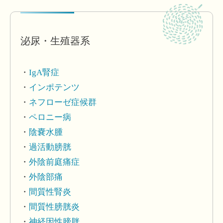
泌尿・生殖器系
IgA腎症
インポテンツ
ネフローゼ症候群
ペロニー病
陰嚢水腫
過活動膀胱
外陰前庭痛症
外陰部痛
間質性腎炎
間質性膀胱炎
神経因性膀胱