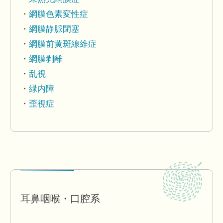
網膜色素変性症
網膜静脈閉塞
網膜前黄斑線維症
網膜剥離
乱視
緑内障
歪視症
耳鼻咽喉・口腔系