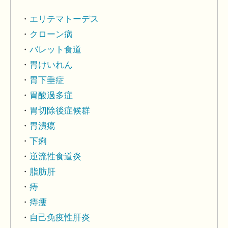
エリテマトーデス
クローン病
バレット食道
胃けいれん
胃下垂症
胃酸過多症
胃切除後症候群
胃潰瘍
下痢
逆流性食道炎
脂肪肝
痔
痔瘻
自己免疫性肝炎