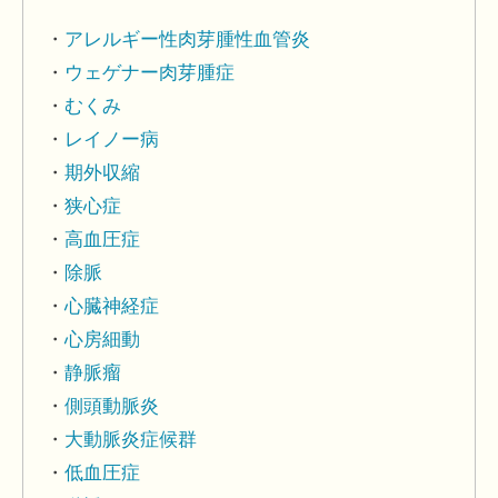
アレルギー性肉芽腫性血管炎
ウェゲナー肉芽腫症
むくみ
レイノー病
期外収縮
狭心症
高血圧症
除脈
心臓神経症
心房細動
静脈瘤
側頭動脈炎
大動脈炎症候群
低血圧症