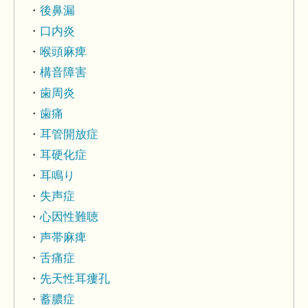
後鼻漏
口内炎
喉頭麻痺
構音障害
歯周炎
歯痛
耳管開放症
耳硬化症
耳鳴り
失声症
心因性難聴
声帯麻痺
舌痛症
先天性耳瘻孔
蓄膿症