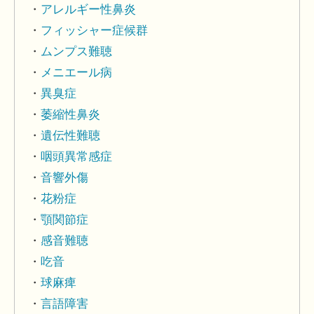
アレルギー性鼻炎
フィッシャー症候群
ムンプス難聴
メニエール病
異臭症
萎縮性鼻炎
遺伝性難聴
咽頭異常感症
音響外傷
花粉症
顎関節症
感音難聴
吃音
球麻痺
言語障害