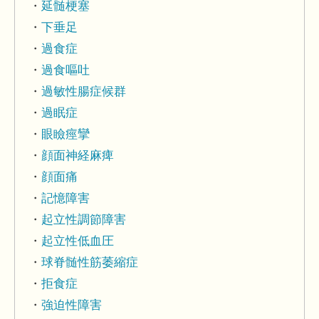
延髄梗塞
下垂足
過食症
過食嘔吐
過敏性腸症候群
過眠症
眼瞼痙攣
顔面神経麻痺
顔面痛
記憶障害
起立性調節障害
起立性低血圧
球脊髄性筋萎縮症
拒食症
強迫性障害