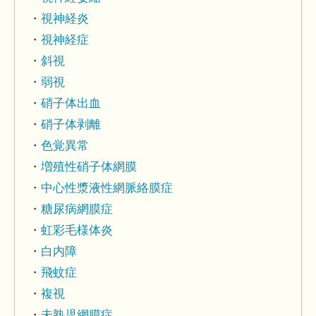
視神経炎
視神経症
斜視
弱視
硝子体出血
硝子体剥離
色覚異常
増殖性硝子体網膜
中心性漿液性網脈絡膜症
糖尿病網膜症
虹彩毛様体炎
白内障
飛蚊症
複視
未熟児網膜症