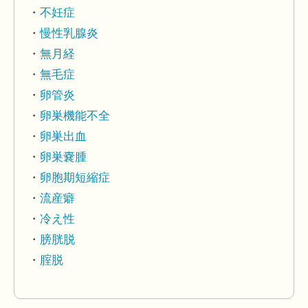
不妊症
慢性乳腺炎
無月経
無毛症
卵管炎
卵巣機能不全
卵巣出血
卵巣嚢腫
卵胞期短縮症
流産癖
冷え性
膀胱脱
腟脱