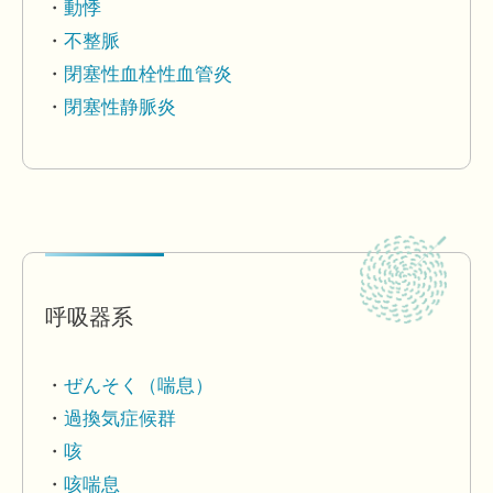
動悸
不整脈
閉塞性血栓性血管炎
閉塞性静脈炎
呼吸器系
ぜんそく（喘息）
過換気症候群
咳
咳喘息