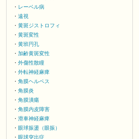
レーベル病
遠視
黄斑ジストロフィ
黄斑変性
黄班円孔
加齢黄斑変性
外傷性散瞳
外転神経麻痺
角膜ヘルペス
角膜炎
角膜潰瘍
角膜内皮障害
滑車神経麻痺
眼球振盪（眼振）
眼球突出症