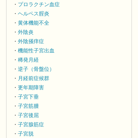
プロラクチン血症
ヘルペス腟炎
黄体機能不全
外陰炎
外陰掻痒症
機能性子宮出血
稀発月経
逆子（骨盤位）
月経前症候群
更年期障害
子宮下垂
子宮筋腫
子宮後屈
子宮腺筋症
子宮脱