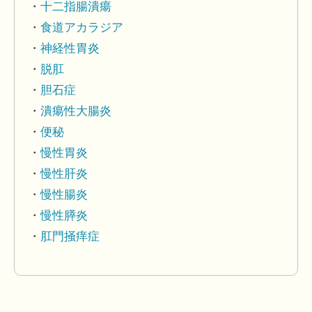
十二指腸潰瘍
食道アカラジア
神経性胃炎
脱肛
胆石症
潰瘍性大腸炎
便秘
慢性胃炎
慢性肝炎
慢性腸炎
慢性膵炎
肛門掻痒症