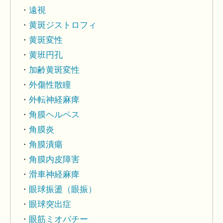
遠視
黄斑ジストロフィ
黄斑変性
黄班円孔
加齢黄斑変性
外傷性散瞳
外転神経麻痺
角膜ヘルペス
角膜炎
角膜潰瘍
角膜内皮障害
滑車神経麻痺
眼球振盪（眼振）
眼球突出症
眼筋ミオパチー