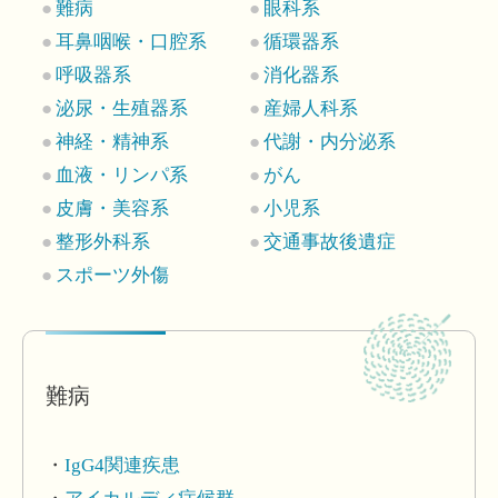
難病
眼科系
耳鼻咽喉・口腔系
循環器系
呼吸器系
消化器系
泌尿・生殖器系
産婦人科系
神経・精神系
代謝・内分泌系
血液・リンパ系
がん
皮膚・美容系
小児系
整形外科系
交通事故後遺症
スポーツ外傷
難病
IgG4関連疾患