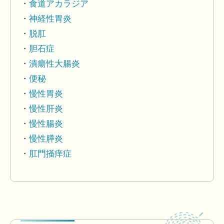
食道アカラジア
神経性胃炎
脱肛
胆石症
潰瘍性大腸炎
便秘
慢性胃炎
慢性肝炎
慢性腸炎
慢性膵炎
肛門掻痒症