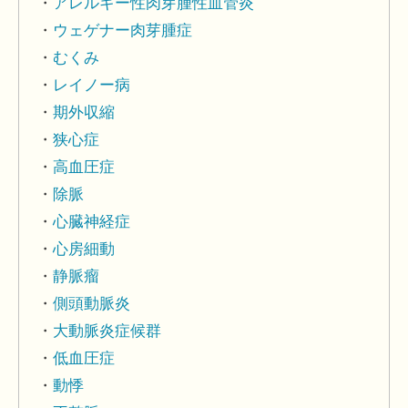
アレルギー性肉芽腫性血管炎
ウェゲナー肉芽腫症
むくみ
レイノー病
期外収縮
狭心症
高血圧症
除脈
心臓神経症
心房細動
静脈瘤
側頭動脈炎
大動脈炎症候群
低血圧症
動悸