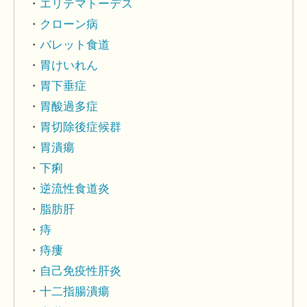
エリテマトーデス
クローン病
バレット食道
胃けいれん
胃下垂症
胃酸過多症
胃切除後症候群
胃潰瘍
下痢
逆流性食道炎
脂肪肝
痔
痔瘻
自己免疫性肝炎
十二指腸潰瘍