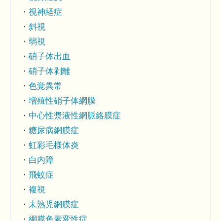
視神経症
斜視
弱視
硝子体出血
硝子体剥離
色覚異常
増殖性硝子体網膜
中心性漿液性網脈絡膜症
糖尿病網膜症
虹彩毛様体炎
白内障
飛蚊症
複視
未熟児網膜症
網膜色素変性症