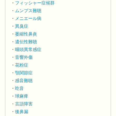
フィッシャー症候群
ムンプス難聴
メニエール病
異臭症
萎縮性鼻炎
遺伝性難聴
咽頭異常感症
音響外傷
花粉症
顎関節症
感音難聴
吃音
球麻痺
言語障害
後鼻漏