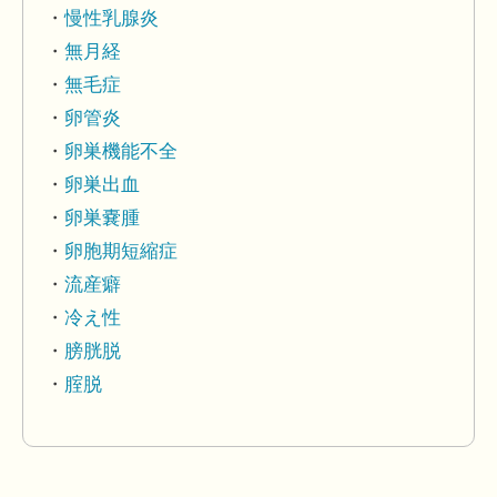
慢性乳腺炎
無月経
無毛症
卵管炎
卵巣機能不全
卵巣出血
卵巣嚢腫
卵胞期短縮症
流産癖
冷え性
膀胱脱
腟脱