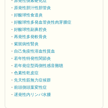
原発性側索硬化症
原発性胆汁性胆管炎
好酸球性食道炎
好酸球性多発血管炎性肉芽腫症
好酸球性副鼻腔炎
再発性多発軟骨炎
紫斑病性腎炎
自己免疫性溶血性貧血
若年性特発性関節炎
若年発症型両側性感音難聴
色素性乾皮症
先天性筋無力症候群
前頭側頭葉変性症
遅発性内リンパ水腫