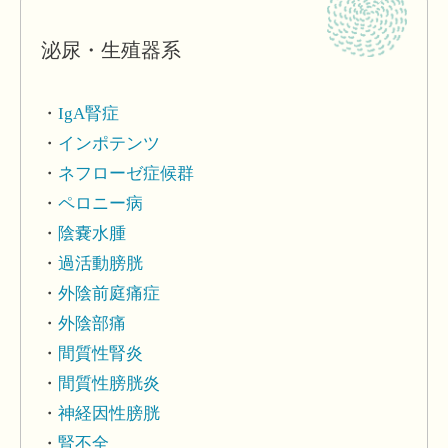
泌尿・生殖器系
IgA腎症
インポテンツ
ネフローゼ症候群
ペロニー病
陰嚢水腫
過活動膀胱
外陰前庭痛症
外陰部痛
間質性腎炎
間質性膀胱炎
神経因性膀胱
腎不全