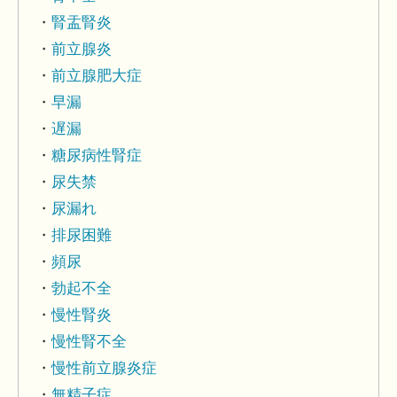
腎盂腎炎
前立腺炎
前立腺肥大症
早漏
遅漏
糖尿病性腎症
尿失禁
尿漏れ
排尿困難
頻尿
勃起不全
慢性腎炎
慢性腎不全
慢性前立腺炎症
無精子症