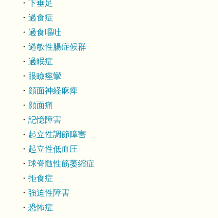
下垂足
過食症
過食嘔吐
過敏性腸症候群
過眠症
眼瞼痙攣
顔面神経麻痺
顔面痛
記憶障害
起立性調節障害
起立性低血圧
球脊髄性筋萎縮症
拒食症
強迫性障害
恐怖症