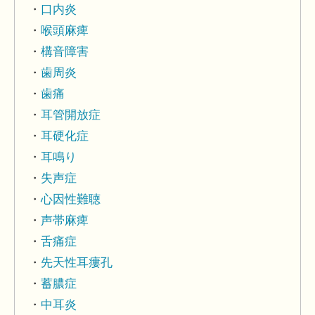
口内炎
喉頭麻痺
構音障害
歯周炎
歯痛
耳管開放症
耳硬化症
耳鳴り
失声症
心因性難聴
声帯麻痺
舌痛症
先天性耳瘻孔
蓄膿症
中耳炎