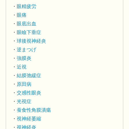
眼精疲労
眼痛
眼底出血
眼瞼下垂症
球後視神経炎
逆まつげ
強膜炎
近視
結膜弛緩症
原田病
交感性眼炎
光視症
蚕食性角膜潰瘍
視神経萎縮
視神経炎