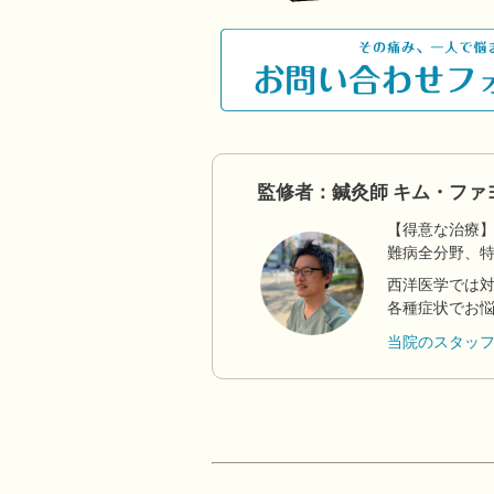
監修者：鍼灸師 キム・ファ
【得意な治療
難病全分野、
西洋医学では
各種症状でお
当院のスタッ