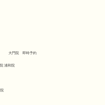
大門院 即時予約
院 浦和院
療院