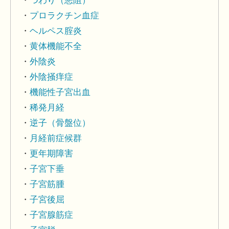
つわり（悪阻）
プロラクチン血症
ヘルペス腟炎
黄体機能不全
外陰炎
外陰掻痒症
機能性子宮出血
稀発月経
逆子（骨盤位）
月経前症候群
更年期障害
子宮下垂
子宮筋腫
子宮後屈
子宮腺筋症