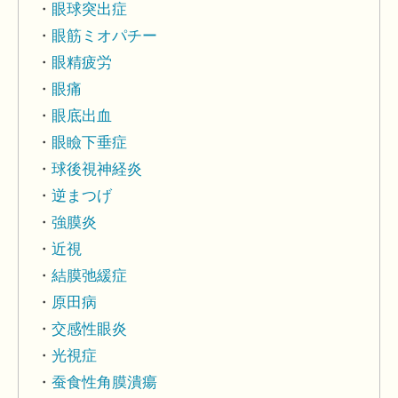
眼球突出症
眼筋ミオパチー
眼精疲労
眼痛
眼底出血
眼瞼下垂症
球後視神経炎
逆まつげ
強膜炎
近視
結膜弛緩症
原田病
交感性眼炎
光視症
蚕食性角膜潰瘍