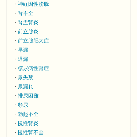
神経因性膀胱
腎不全
腎盂腎炎
前立腺炎
前立腺肥大症
早漏
遅漏
糖尿病性腎症
尿失禁
尿漏れ
排尿困難
頻尿
勃起不全
慢性腎炎
慢性腎不全