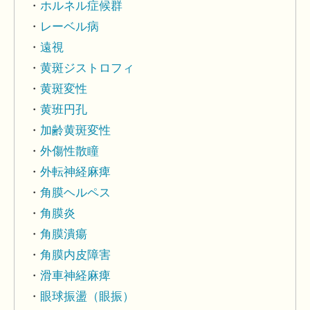
ホルネル症候群
レーベル病
遠視
黄斑ジストロフィ
黄斑変性
黄班円孔
加齢黄斑変性
外傷性散瞳
外転神経麻痺
角膜ヘルペス
角膜炎
角膜潰瘍
角膜内皮障害
滑車神経麻痺
眼球振盪（眼振）