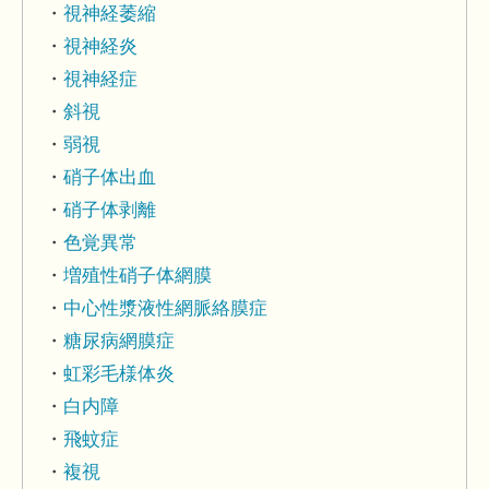
視神経萎縮
視神経炎
視神経症
斜視
弱視
硝子体出血
硝子体剥離
色覚異常
増殖性硝子体網膜
中心性漿液性網脈絡膜症
糖尿病網膜症
虹彩毛様体炎
白内障
飛蚊症
複視