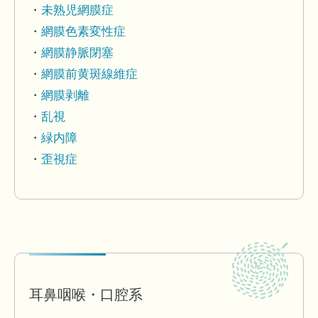
未熟児網膜症
網膜色素変性症
網膜静脈閉塞
網膜前黄斑線維症
網膜剥離
乱視
緑内障
歪視症
耳鼻咽喉・口腔系