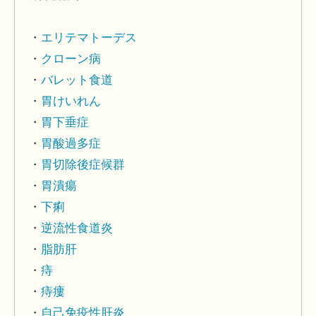
エリテマトーデス
クローン病
バレット食道
胃けいれん
胃下垂症
胃酸過多症
胃切除後症候群
胃潰瘍
下痢
逆流性食道炎
脂肪肝
痔
痔瘻
自己免疫性肝炎