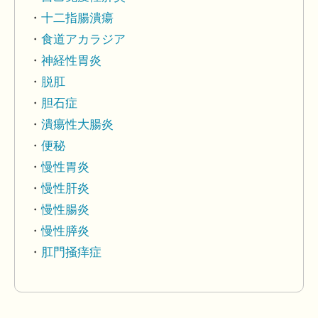
十二指腸潰瘍
食道アカラジア
神経性胃炎
脱肛
胆石症
潰瘍性大腸炎
便秘
慢性胃炎
慢性肝炎
慢性腸炎
慢性膵炎
肛門掻痒症