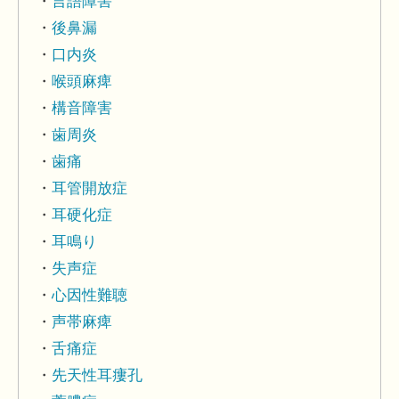
言語障害
後鼻漏
口内炎
喉頭麻痺
構音障害
歯周炎
歯痛
耳管開放症
耳硬化症
耳鳴り
失声症
心因性難聴
声帯麻痺
舌痛症
先天性耳瘻孔