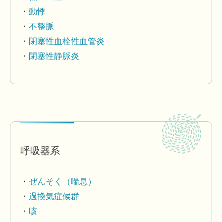
動悸
不整脈
閉塞性血栓性血管炎
閉塞性静脈炎
呼吸器系
ぜんそく（喘息）
過換気症候群
咳