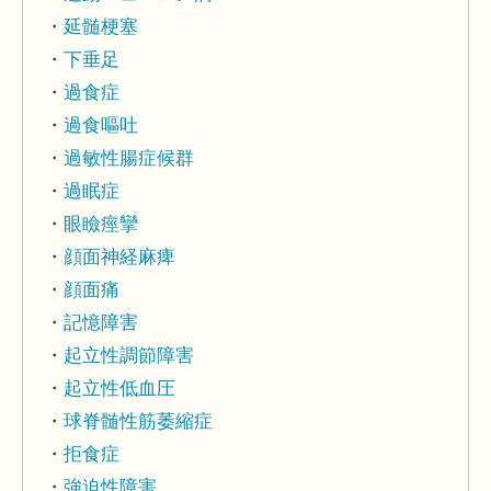
延髄梗塞
下垂足
過食症
過食嘔吐
過敏性腸症候群
過眠症
眼瞼痙攣
顔面神経麻痺
顔面痛
記憶障害
起立性調節障害
起立性低血圧
球脊髄性筋萎縮症
拒食症
強迫性障害