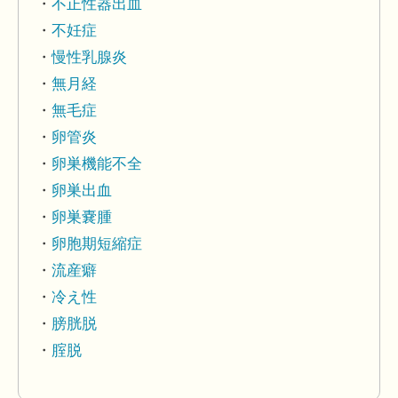
不正性器出血
不妊症
慢性乳腺炎
無月経
無毛症
卵管炎
卵巣機能不全
卵巣出血
卵巣嚢腫
卵胞期短縮症
流産癖
冷え性
膀胱脱
腟脱