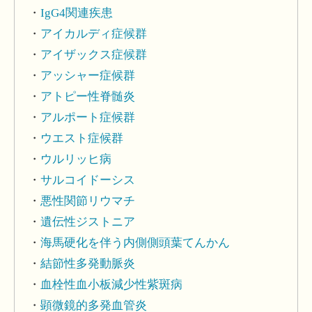
IgG4関連疾患
アイカルディ症候群
アイザックス症候群
アッシャー症候群
アトピー性脊髄炎
アルポート症候群
ウエスト症候群
ウルリッヒ病
サルコイドーシス
悪性関節リウマチ
遺伝性ジストニア
海馬硬化を伴う内側側頭葉てんかん
結節性多発動脈炎
血栓性血小板減少性紫斑病
顕微鏡的多発血管炎