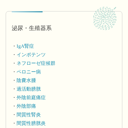
泌尿・生殖器系
IgA腎症
インポテンツ
ネフローゼ症候群
ペロニー病
陰嚢水腫
過活動膀胱
外陰前庭痛症
外陰部痛
間質性腎炎
間質性膀胱炎