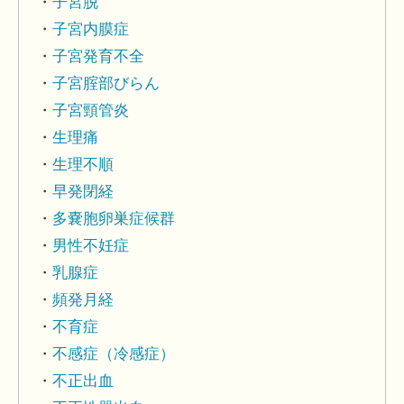
子宮脱
子宮内膜症
子宮発育不全
子宮腟部びらん
子宮頸管炎
生理痛
生理不順
早発閉経
多嚢胞卵巣症候群
男性不妊症
乳腺症
頻発月経
不育症
不感症（冷感症）
不正出血