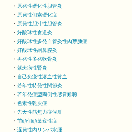
原発性硬化性胆管炎
原発性側索硬化症
原発性胆汁性胆管炎
好酸球性食道炎
好酸球性多発血管炎性肉芽腫症
好酸球性副鼻腔炎
再発性多発軟骨炎
紫斑病性腎炎
自己免疫性溶血性貧血
若年性特発性関節炎
若年発症型両側性感音難聴
色素性乾皮症
先天性筋無力症候群
前頭側頭葉変性症
遅発性内リンパ水腫