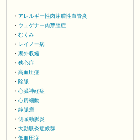
アレルギー性肉芽腫性血管炎
ウェゲナー肉芽腫症
むくみ
レイノー病
期外収縮
狭心症
高血圧症
除脈
心臓神経症
心房細動
静脈瘤
側頭動脈炎
大動脈炎症候群
低血圧症