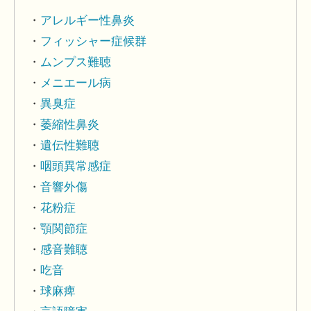
アレルギー性鼻炎
フィッシャー症候群
ムンプス難聴
メニエール病
異臭症
萎縮性鼻炎
遺伝性難聴
咽頭異常感症
音響外傷
花粉症
顎関節症
感音難聴
吃音
球麻痺