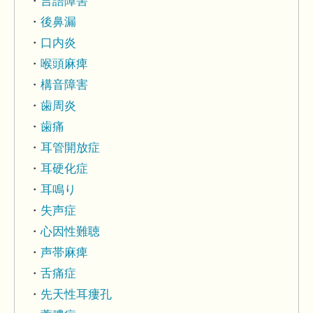
言語障害
後鼻漏
口内炎
喉頭麻痺
構音障害
歯周炎
歯痛
耳管開放症
耳硬化症
耳鳴り
失声症
心因性難聴
声帯麻痺
舌痛症
先天性耳瘻孔