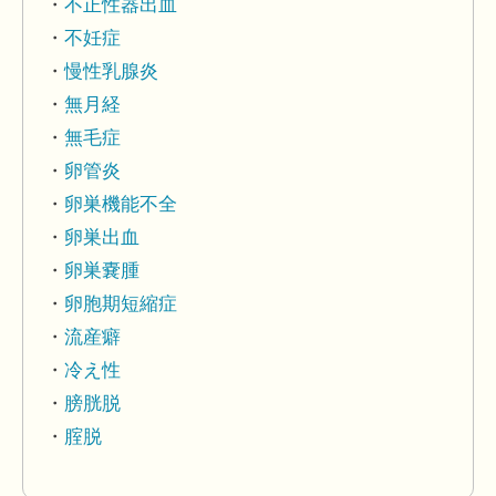
不正性器出血
不妊症
慢性乳腺炎
無月経
無毛症
卵管炎
卵巣機能不全
卵巣出血
卵巣嚢腫
卵胞期短縮症
流産癖
冷え性
膀胱脱
腟脱