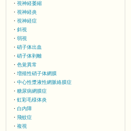
視神経萎縮
視神経炎
視神経症
斜視
弱視
硝子体出血
硝子体剥離
色覚異常
増殖性硝子体網膜
中心性漿液性網脈絡膜症
糖尿病網膜症
虹彩毛様体炎
白内障
飛蚊症
複視