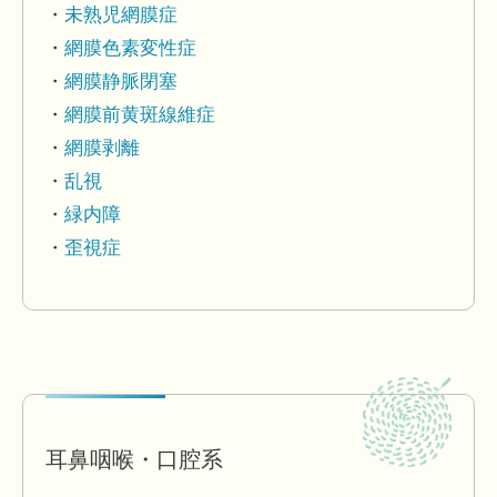
未熟児網膜症
網膜色素変性症
網膜静脈閉塞
網膜前黄斑線維症
網膜剥離
乱視
緑内障
歪視症
耳鼻咽喉・口腔系