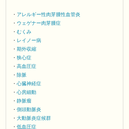
アレルギー性肉芽腫性血管炎
ウェゲナー肉芽腫症
むくみ
レイノー病
期外収縮
狭心症
高血圧症
除脈
心臓神経症
心房細動
静脈瘤
側頭動脈炎
大動脈炎症候群
低血圧症