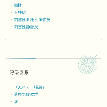
動悸
不整脈
閉塞性血栓性血管炎
閉塞性静脈炎
呼吸器系
ぜんそく（喘息）
過換気症候群
咳