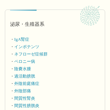
泌尿・生殖器系
IgA腎症
インポテンツ
ネフローゼ症候群
ペロニー病
陰嚢水腫
過活動膀胱
外陰前庭痛症
外陰部痛
間質性腎炎
間質性膀胱炎