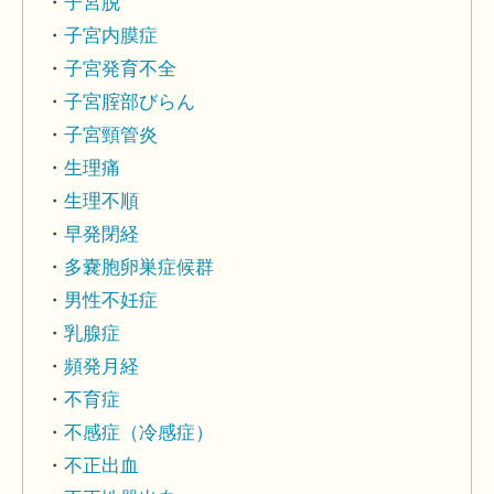
子宮脱
子宮内膜症
子宮発育不全
子宮腟部びらん
子宮頸管炎
生理痛
生理不順
早発閉経
多嚢胞卵巣症候群
男性不妊症
乳腺症
頻発月経
不育症
不感症（冷感症）
不正出血