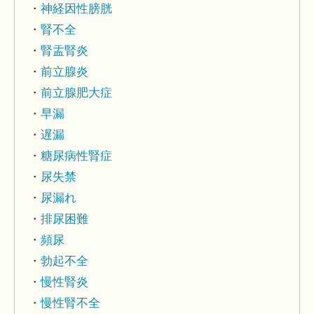
神経因性膀胱
腎不全
腎盂腎炎
前立腺炎
前立腺肥大症
早漏
遅漏
糖尿病性腎症
尿失禁
尿漏れ
排尿困難
頻尿
勃起不全
慢性腎炎
慢性腎不全