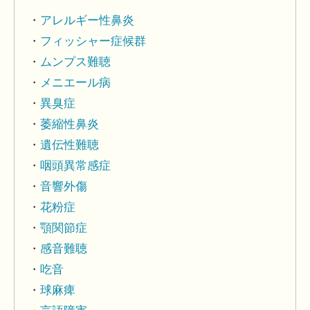
アレルギー性鼻炎
フィッシャー症候群
ムンプス難聴
メニエール病
異臭症
萎縮性鼻炎
遺伝性難聴
咽頭異常感症
音響外傷
花粉症
顎関節症
感音難聴
吃音
球麻痺