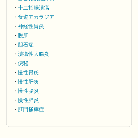
十二指腸潰瘍
食道アカラジア
神経性胃炎
脱肛
胆石症
潰瘍性大腸炎
便秘
慢性胃炎
慢性肝炎
慢性腸炎
慢性膵炎
肛門掻痒症