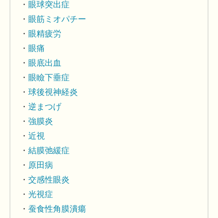
眼球突出症
眼筋ミオパチー
眼精疲労
眼痛
眼底出血
眼瞼下垂症
球後視神経炎
逆まつげ
強膜炎
近視
結膜弛緩症
原田病
交感性眼炎
光視症
蚕食性角膜潰瘍