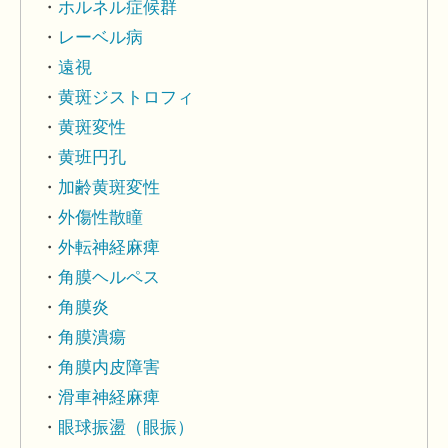
ホルネル症候群
レーベル病
遠視
黄斑ジストロフィ
黄斑変性
黄班円孔
加齢黄斑変性
外傷性散瞳
外転神経麻痺
角膜ヘルペス
角膜炎
角膜潰瘍
角膜内皮障害
滑車神経麻痺
眼球振盪（眼振）