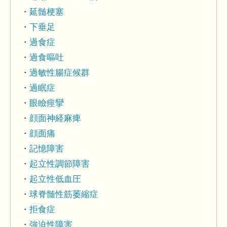
延髄梗塞
下垂足
過食症
過食嘔吐
過敏性腸症候群
過眠症
眼瞼痙攣
顔面神経麻痺
顔面痛
記憶障害
起立性調節障害
起立性低血圧
球脊髄性筋萎縮症
拒食症
強迫性障害