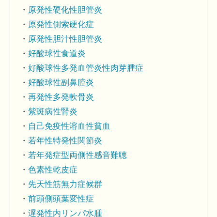
原発性硬化性胆管炎
原発性側索硬化症
原発性胆汁性胆管炎
好酸球性食道炎
好酸球性多発血管炎性肉芽腫症
好酸球性副鼻腔炎
再発性多発軟骨炎
紫斑病性腎炎
自己免疫性溶血性貧血
若年性特発性関節炎
若年発症型両側性感音難聴
色素性乾皮症
先天性筋無力症候群
前頭側頭葉変性症
遅発性内リンパ水腫