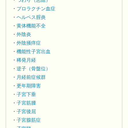
つわり（悪阻）
プロラクチン血症
ヘルペス腟炎
黄体機能不全
外陰炎
外陰掻痒症
機能性子宮出血
稀発月経
逆子（骨盤位）
月経前症候群
更年期障害
子宮下垂
子宮筋腫
子宮後屈
子宮腺筋症