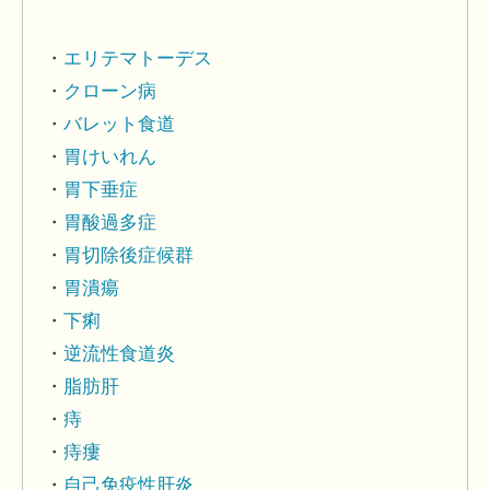
エリテマトーデス
クローン病
バレット食道
胃けいれん
胃下垂症
胃酸過多症
胃切除後症候群
胃潰瘍
下痢
逆流性食道炎
脂肪肝
痔
痔瘻
自己免疫性肝炎