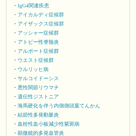
IgG4関連疾患
アイカルディ症候群
アイザックス症候群
アッシャー症候群
アトピー性脊髄炎
アルポート症候群
ウエスト症候群
ウルリッヒ病
サルコイドーシス
悪性関節リウマチ
遺伝性ジストニア
海馬硬化を伴う内側側頭葉てんかん
結節性多発動脈炎
血栓性血小板減少性紫斑病
顕微鏡的多発血管炎