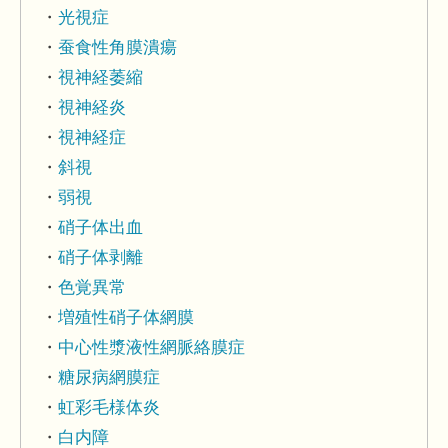
光視症
蚕食性角膜潰瘍
視神経萎縮
視神経炎
視神経症
斜視
弱視
硝子体出血
硝子体剥離
色覚異常
増殖性硝子体網膜
中心性漿液性網脈絡膜症
糖尿病網膜症
虹彩毛様体炎
白内障