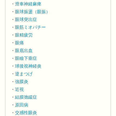
滑車神経麻痺
眼球振盪（眼振）
眼球突出症
眼筋ミオパチー
眼精疲労
眼痛
眼底出血
眼瞼下垂症
球後視神経炎
逆まつげ
強膜炎
近視
結膜弛緩症
原田病
交感性眼炎