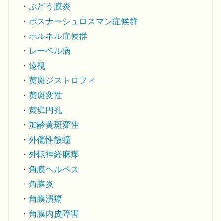
ぶどう膜炎
ポスナーシュロスマン症候群
ホルネル症候群
レーベル病
遠視
黄斑ジストロフィ
黄斑変性
黄班円孔
加齢黄斑変性
外傷性散瞳
外転神経麻痺
角膜ヘルペス
角膜炎
角膜潰瘍
角膜内皮障害