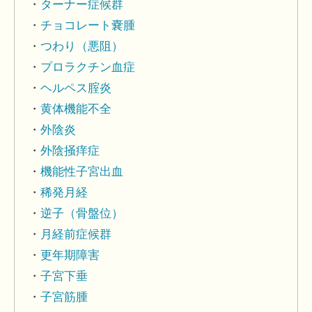
ターナー症候群
チョコレート嚢腫
つわり（悪阻）
プロラクチン血症
ヘルペス腟炎
黄体機能不全
外陰炎
外陰掻痒症
機能性子宮出血
稀発月経
逆子（骨盤位）
月経前症候群
更年期障害
子宮下垂
子宮筋腫