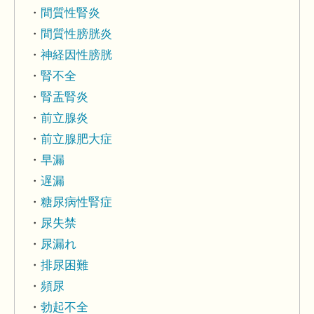
間質性腎炎
間質性膀胱炎
神経因性膀胱
腎不全
腎盂腎炎
前立腺炎
前立腺肥大症
早漏
遅漏
糖尿病性腎症
尿失禁
尿漏れ
排尿困難
頻尿
勃起不全