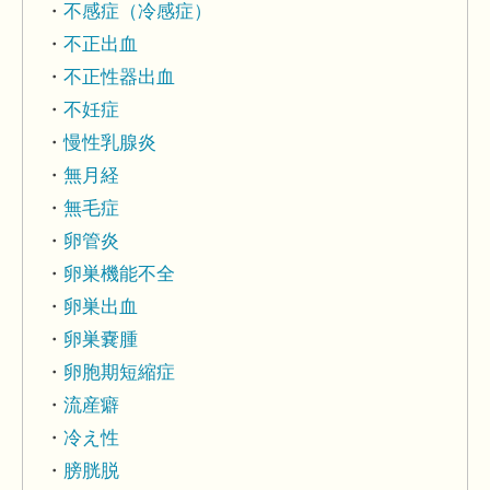
不感症（冷感症）
不正出血
不正性器出血
不妊症
慢性乳腺炎
無月経
無毛症
卵管炎
卵巣機能不全
卵巣出血
卵巣嚢腫
卵胞期短縮症
流産癖
冷え性
膀胱脱