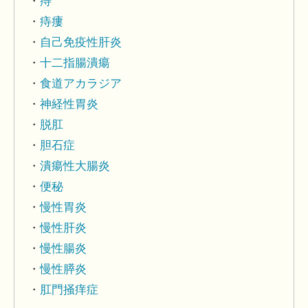
痔
痔瘻
自己免疫性肝炎
十二指腸潰瘍
食道アカラジア
神経性胃炎
脱肛
胆石症
潰瘍性大腸炎
便秘
慢性胃炎
慢性肝炎
慢性腸炎
慢性膵炎
肛門掻痒症