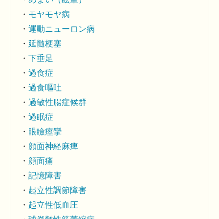
モヤモヤ病
運動ニューロン病
延髄梗塞
下垂足
過食症
過食嘔吐
過敏性腸症候群
過眠症
眼瞼痙攣
顔面神経麻痺
顔面痛
記憶障害
起立性調節障害
起立性低血圧