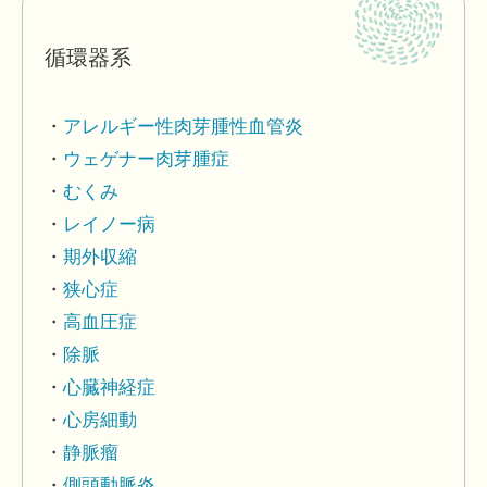
循環器系
アレルギー性肉芽腫性血管炎
ウェゲナー肉芽腫症
むくみ
レイノー病
期外収縮
狭心症
高血圧症
除脈
心臓神経症
心房細動
静脈瘤
側頭動脈炎