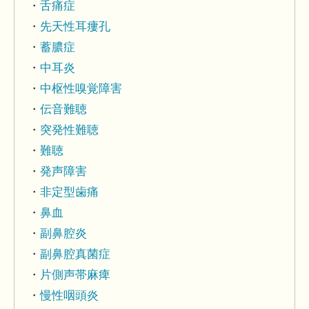
舌痛症
先天性耳瘻孔
蓄膿症
中耳炎
中枢性嗅覚障害
伝音難聴
突発性難聴
難聴
発声障害
非定型歯痛
鼻血
副鼻腔炎
副鼻腔真菌症
片側声帯麻痺
慢性咽頭炎