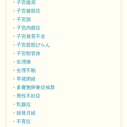
子宮後屈
子宮腺筋症
子宮脱
子宮内膜症
子宮発育不全
子宮腟部びらん
子宮頸管炎
生理痛
生理不順
早発閉経
多嚢胞卵巣症候群
男性不妊症
乳腺症
頻発月経
不育症