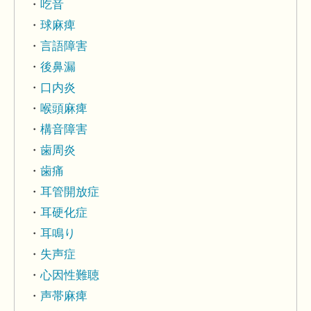
吃音
球麻痺
言語障害
後鼻漏
口内炎
喉頭麻痺
構音障害
歯周炎
歯痛
耳管開放症
耳硬化症
耳鳴り
失声症
心因性難聴
声帯麻痺