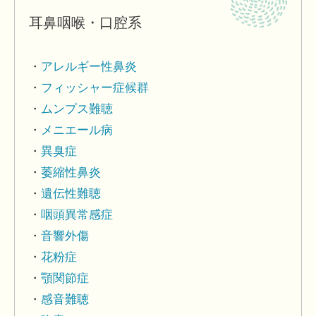
耳鼻咽喉・口腔系
アレルギー性鼻炎
フィッシャー症候群
ムンプス難聴
メニエール病
異臭症
萎縮性鼻炎
遺伝性難聴
咽頭異常感症
音響外傷
花粉症
顎関節症
感音難聴