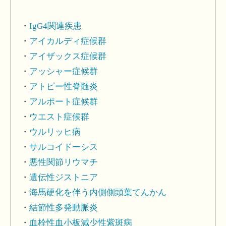
IgG4関連疾患
アイカルディ症候群
アイザックス症候群
アッシャー症候群
アトピー性脊髄炎
アルポート症候群
ウエスト症候群
ウルリッヒ病
サルコイドーシス
悪性関節リウマチ
遺伝性ジストニア
海馬硬化を伴う内側側頭葉てんかん
結節性多発動脈炎
血栓性血小板減少性紫斑病