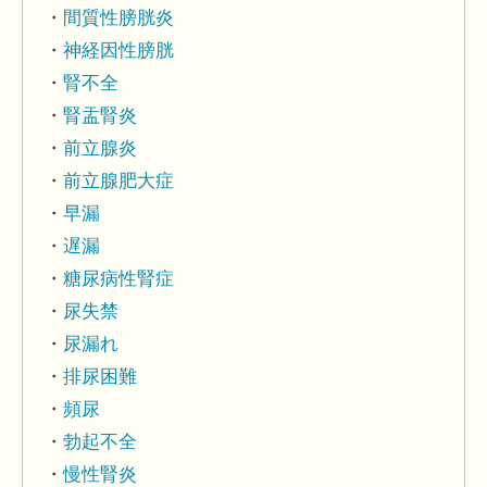
間質性膀胱炎
神経因性膀胱
腎不全
腎盂腎炎
前立腺炎
前立腺肥大症
早漏
遅漏
糖尿病性腎症
尿失禁
尿漏れ
排尿困難
頻尿
勃起不全
慢性腎炎