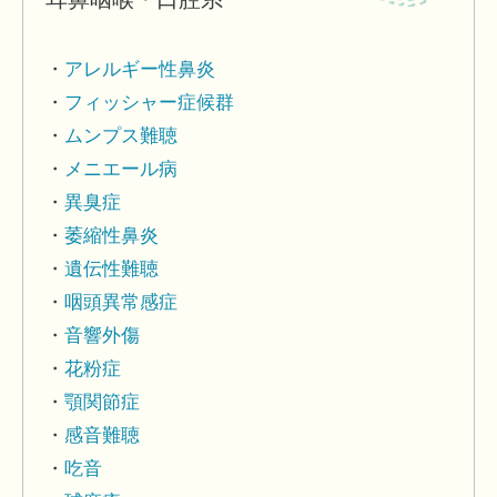
アレルギー性鼻炎
フィッシャー症候群
ムンプス難聴
メニエール病
異臭症
萎縮性鼻炎
遺伝性難聴
咽頭異常感症
音響外傷
花粉症
顎関節症
感音難聴
吃音