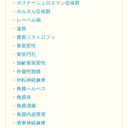
ポスナーシュロスマン症候群
ホルネル症候群
レーベル病
遠視
黄斑ジストロフィ
黄斑変性
黄班円孔
加齢黄斑変性
外傷性散瞳
外転神経麻痺
角膜ヘルペス
角膜炎
角膜潰瘍
角膜内皮障害
滑車神経麻痺