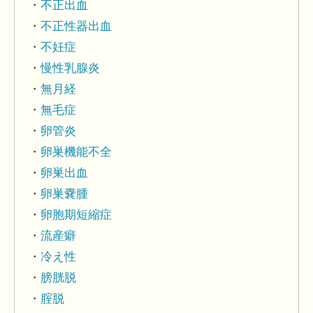
不正出血
不正性器出血
不妊症
慢性乳腺炎
無月経
無毛症
卵管炎
卵巣機能不全
卵巣出血
卵巣嚢腫
卵胞期短縮症
流産癖
冷え性
膀胱脱
腟脱