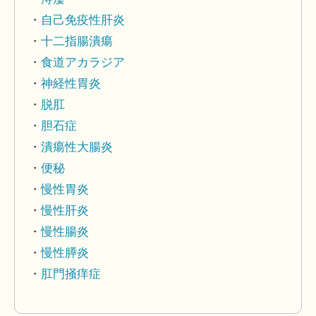
自己免疫性肝炎
十二指腸潰瘍
食道アカラジア
神経性胃炎
脱肛
胆石症
潰瘍性大腸炎
便秘
慢性胃炎
慢性肝炎
慢性腸炎
慢性膵炎
肛門掻痒症