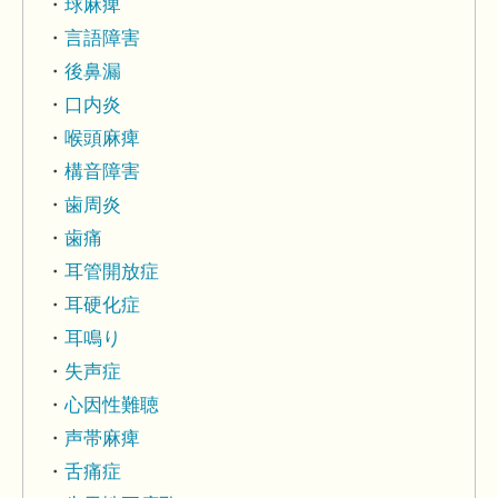
球麻痺
言語障害
後鼻漏
口内炎
喉頭麻痺
構音障害
歯周炎
歯痛
耳管開放症
耳硬化症
耳鳴り
失声症
心因性難聴
声帯麻痺
舌痛症