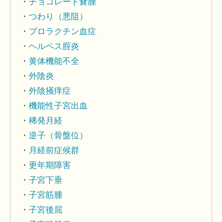
チョコレート嚢腫
つわり（悪阻）
プロラクチン血症
ヘルペス腟炎
黄体機能不全
外陰炎
外陰掻痒症
機能性子宮出血
稀発月経
逆子（骨盤位）
月経前症候群
更年期障害
子宮下垂
子宮筋腫
子宮後屈