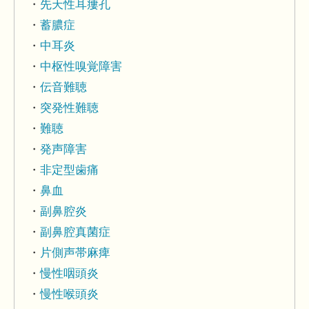
先天性耳瘻孔
蓄膿症
中耳炎
中枢性嗅覚障害
伝音難聴
突発性難聴
難聴
発声障害
非定型歯痛
鼻血
副鼻腔炎
副鼻腔真菌症
片側声帯麻痺
慢性咽頭炎
慢性喉頭炎