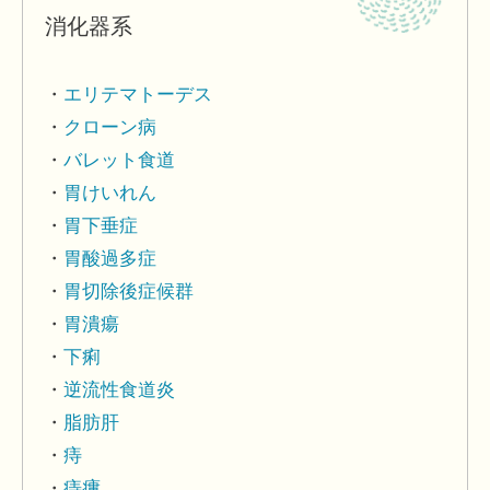
消化器系
エリテマトーデス
クローン病
バレット食道
胃けいれん
胃下垂症
胃酸過多症
胃切除後症候群
胃潰瘍
下痢
逆流性食道炎
脂肪肝
痔
痔瘻