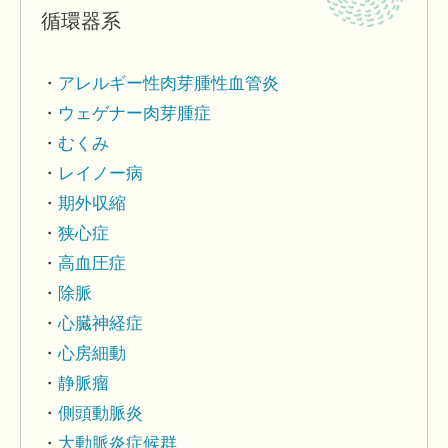
循環器系
アレルギー性肉芽腫性血管炎
ウェゲナー肉芽腫症
むくみ
レイノー病
期外収縮
狭心症
高血圧症
除脈
心臓神経症
心房細動
静脈瘤
側頭動脈炎
大動脈炎症候群