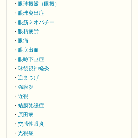
眼球振盪（眼振）
眼球突出症
眼筋ミオパチー
眼精疲労
眼痛
眼底出血
眼瞼下垂症
球後視神経炎
逆まつげ
強膜炎
近視
結膜弛緩症
原田病
交感性眼炎
光視症