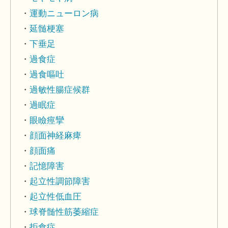
運動ニューロン病
延髄梗塞
下垂足
過食症
過食嘔吐
過敏性腸症候群
過眠症
眼瞼痙攣
顔面神経麻痺
顔面痛
記憶障害
起立性調節障害
起立性低血圧
球脊髄性筋萎縮症
拒食症