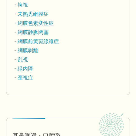
複視
未熟児網膜症
網膜色素変性症
網膜静脈閉塞
網膜前黄斑線維症
網膜剥離
乱視
緑内障
歪視症
耳鼻咽喉・口腔系