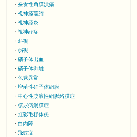
蚕食性角膜潰瘍
視神経萎縮
視神経炎
視神経症
斜視
弱視
硝子体出血
硝子体剥離
色覚異常
増殖性硝子体網膜
中心性漿液性網脈絡膜症
糖尿病網膜症
虹彩毛様体炎
白内障
飛蚊症