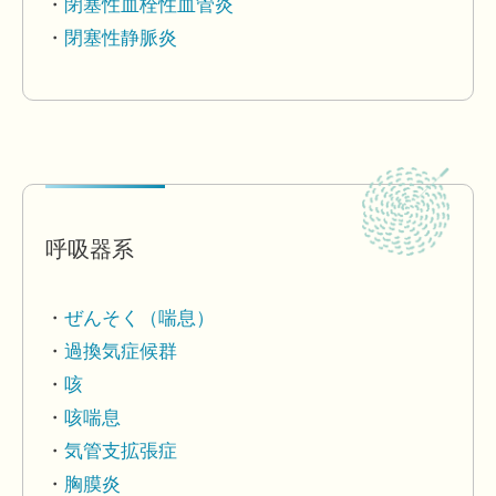
閉塞性血栓性血管炎
閉塞性静脈炎
呼吸器系
ぜんそく（喘息）
過換気症候群
咳
咳喘息
気管支拡張症
胸膜炎