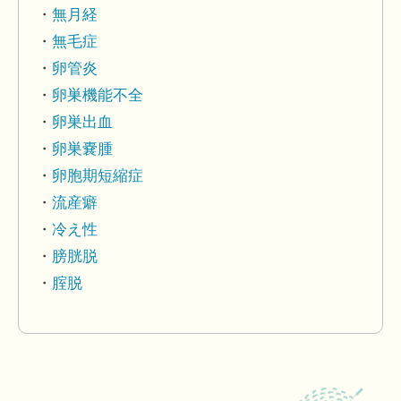
無月経
無毛症
卵管炎
卵巣機能不全
卵巣出血
卵巣嚢腫
卵胞期短縮症
流産癖
冷え性
膀胱脱
腟脱