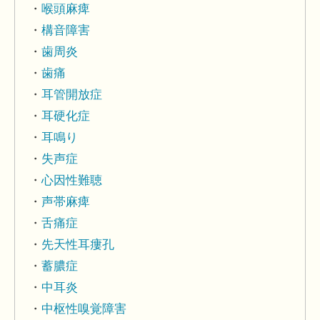
喉頭麻痺
構音障害
歯周炎
歯痛
耳管開放症
耳硬化症
耳鳴り
失声症
心因性難聴
声帯麻痺
舌痛症
先天性耳瘻孔
蓄膿症
中耳炎
中枢性嗅覚障害