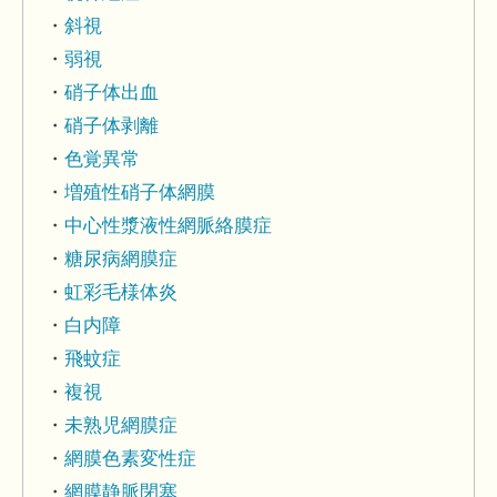
斜視
弱視
硝子体出血
硝子体剥離
色覚異常
増殖性硝子体網膜
中心性漿液性網脈絡膜症
糖尿病網膜症
虹彩毛様体炎
白内障
飛蚊症
複視
未熟児網膜症
網膜色素変性症
網膜静脈閉塞