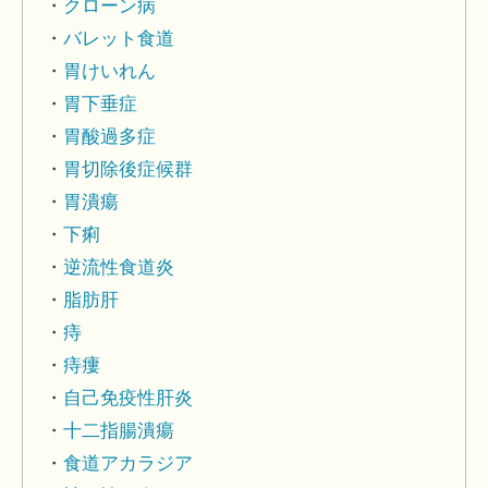
クローン病
バレット食道
胃けいれん
胃下垂症
胃酸過多症
胃切除後症候群
胃潰瘍
下痢
逆流性食道炎
脂肪肝
痔
痔瘻
自己免疫性肝炎
十二指腸潰瘍
食道アカラジア