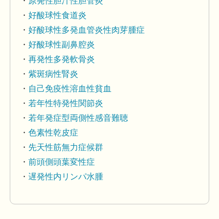
原発性胆汁性胆管炎
好酸球性食道炎
好酸球性多発血管炎性肉芽腫症
好酸球性副鼻腔炎
再発性多発軟骨炎
紫斑病性腎炎
自己免疫性溶血性貧血
若年性特発性関節炎
若年発症型両側性感音難聴
色素性乾皮症
先天性筋無力症候群
前頭側頭葉変性症
遅発性内リンパ水腫