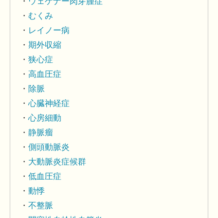
ウェゲナー肉芽腫症
むくみ
レイノー病
期外収縮
狭心症
高血圧症
除脈
心臓神経症
心房細動
静脈瘤
側頭動脈炎
大動脈炎症候群
低血圧症
動悸
不整脈