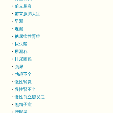
前立腺炎
前立腺肥大症
早漏
遅漏
糖尿病性腎症
尿失禁
尿漏れ
排尿困難
頻尿
勃起不全
慢性腎炎
慢性腎不全
慢性前立腺炎症
無精子症
膀胱炎