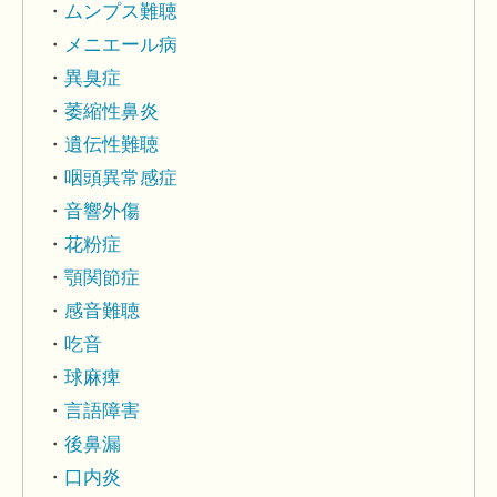
ムンプス難聴
メニエール病
異臭症
萎縮性鼻炎
遺伝性難聴
咽頭異常感症
音響外傷
花粉症
顎関節症
感音難聴
吃音
球麻痺
言語障害
後鼻漏
口内炎