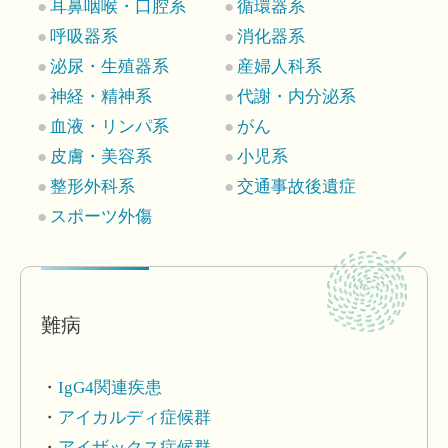
耳鼻咽喉・口腔系
循環器系
呼吸器系
消化器系
泌尿・生殖器系
産婦人科系
神経・精神系
代謝・内分泌系
血液・リンパ系
がん
皮膚・美容系
小児系
整形外科系
交通事故後遺症
スポーツ外傷
難病
IgG4関連疾患
アイカルディ症候群
アイザックス症候群