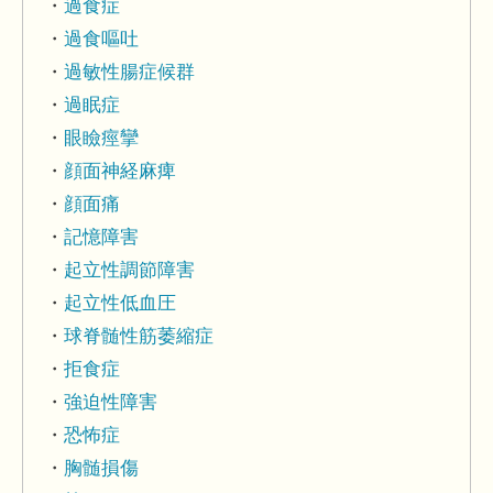
過食症
過食嘔吐
過敏性腸症候群
過眠症
眼瞼痙攣
顔面神経麻痺
顔面痛
記憶障害
起立性調節障害
起立性低血圧
球脊髄性筋萎縮症
拒食症
強迫性障害
恐怖症
胸髄損傷