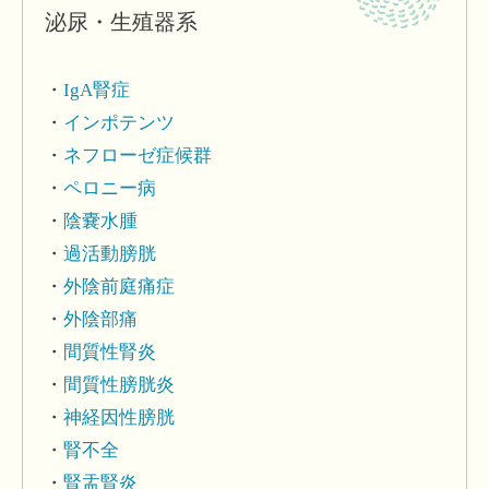
泌尿・生殖器系
IgA腎症
インポテンツ
ネフローゼ症候群
ペロニー病
陰嚢水腫
過活動膀胱
外陰前庭痛症
外陰部痛
間質性腎炎
間質性膀胱炎
神経因性膀胱
腎不全
腎盂腎炎