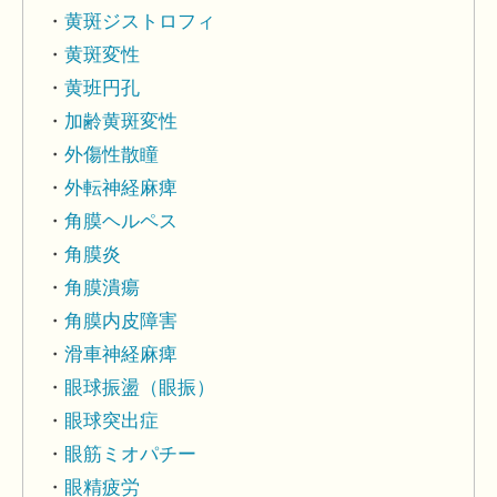
黄斑ジストロフィ
黄斑変性
黄班円孔
加齢黄斑変性
外傷性散瞳
外転神経麻痺
角膜ヘルペス
角膜炎
角膜潰瘍
角膜内皮障害
滑車神経麻痺
眼球振盪（眼振）
眼球突出症
眼筋ミオパチー
眼精疲労