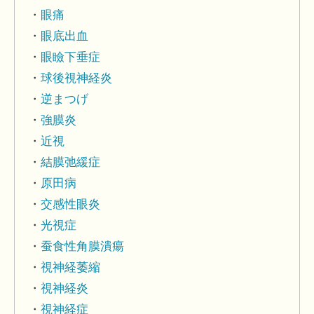
眼痛
眼底出血
眼瞼下垂症
球後視神経炎
逆まつげ
強膜炎
近視
結膜弛緩症
原田病
交感性眼炎
光視症
蚕食性角膜潰瘍
視神経萎縮
視神経炎
視神経症