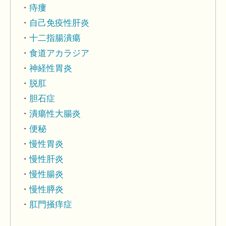
痔瘻
自己免疫性肝炎
十二指腸潰瘍
食道アカラジア
神経性胃炎
脱肛
胆石症
潰瘍性大腸炎
便秘
慢性胃炎
慢性肝炎
慢性腸炎
慢性膵炎
肛門掻痒症