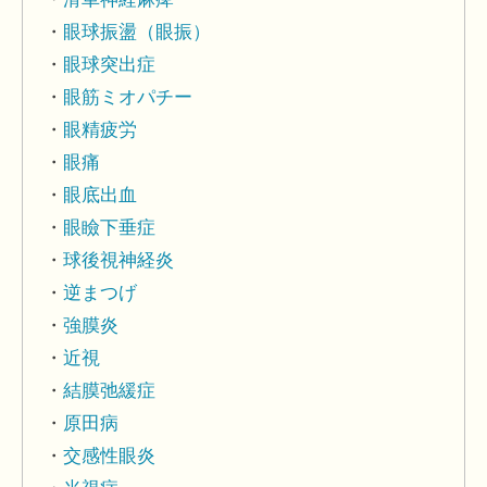
眼球振盪（眼振）
眼球突出症
眼筋ミオパチー
眼精疲労
眼痛
眼底出血
眼瞼下垂症
球後視神経炎
逆まつげ
強膜炎
近視
結膜弛緩症
原田病
交感性眼炎