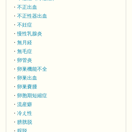
不正出血
不正性器出血
不妊症
慢性乳腺炎
無月経
無毛症
卵管炎
卵巣機能不全
卵巣出血
卵巣嚢腫
卵胞期短縮症
流産癖
冷え性
膀胱脱
腟脱