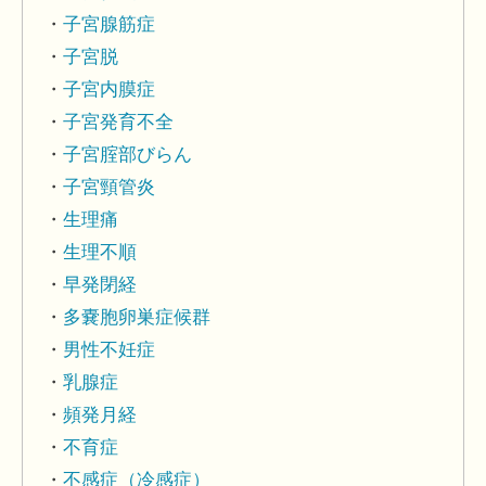
子宮腺筋症
子宮脱
子宮内膜症
子宮発育不全
子宮腟部びらん
子宮頸管炎
生理痛
生理不順
早発閉経
多嚢胞卵巣症候群
男性不妊症
乳腺症
頻発月経
不育症
不感症（冷感症）