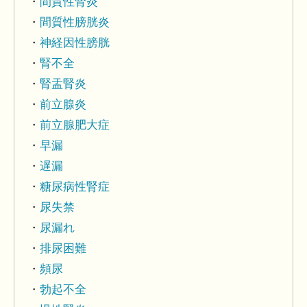
間質性腎炎
間質性膀胱炎
神経因性膀胱
腎不全
腎盂腎炎
前立腺炎
前立腺肥大症
早漏
遅漏
糖尿病性腎症
尿失禁
尿漏れ
排尿困難
頻尿
勃起不全