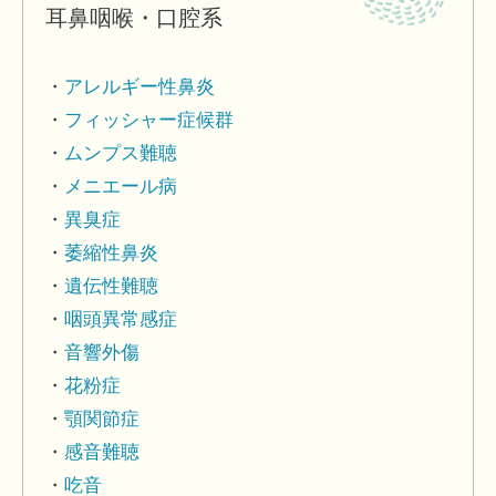
耳鼻咽喉・口腔系
アレルギー性鼻炎
フィッシャー症候群
ムンプス難聴
メニエール病
異臭症
萎縮性鼻炎
遺伝性難聴
咽頭異常感症
音響外傷
花粉症
顎関節症
感音難聴
吃音