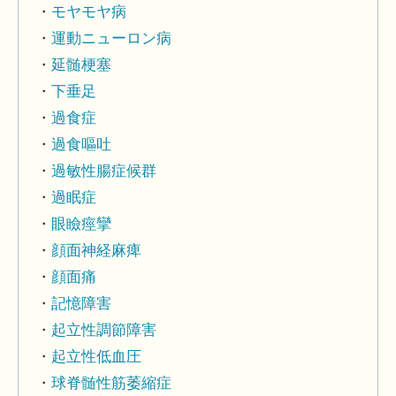
モヤモヤ病
運動ニューロン病
延髄梗塞
下垂足
過食症
過食嘔吐
過敏性腸症候群
過眠症
眼瞼痙攣
顔面神経麻痺
顔面痛
記憶障害
起立性調節障害
起立性低血圧
球脊髄性筋萎縮症