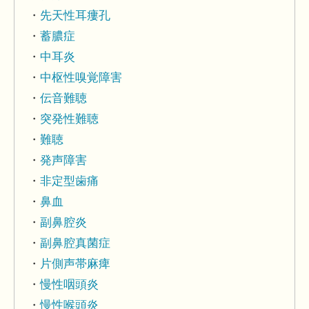
先天性耳瘻孔
蓄膿症
中耳炎
中枢性嗅覚障害
伝音難聴
突発性難聴
難聴
発声障害
非定型歯痛
鼻血
副鼻腔炎
副鼻腔真菌症
片側声帯麻痺
慢性咽頭炎
慢性喉頭炎