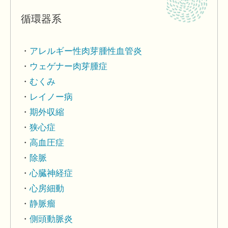
循環器系
アレルギー性肉芽腫性血管炎
ウェゲナー肉芽腫症
むくみ
レイノー病
期外収縮
狭心症
高血圧症
除脈
心臓神経症
心房細動
静脈瘤
側頭動脈炎