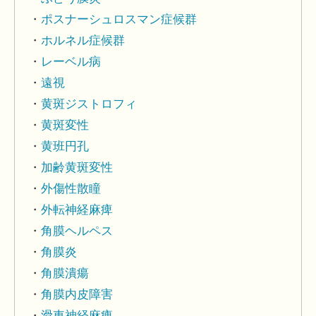
ポスナーシュロスマン症候群
ホルネル症候群
レーベル病
遠視
黄斑ジストロフィ
黄斑変性
黄班円孔
加齢黄斑変性
外傷性散瞳
外転神経麻痺
角膜ヘルペス
角膜炎
角膜潰瘍
角膜内皮障害
滑車神経麻痺