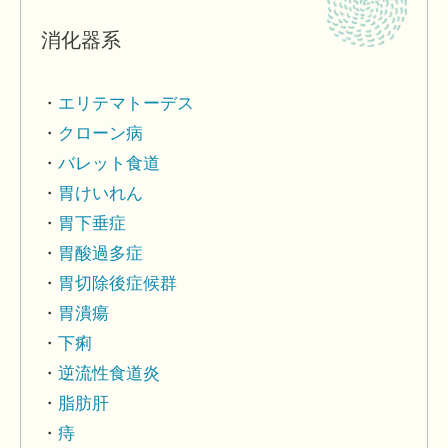
消化器系
エリテマトーデス
クローン病
バレット食道
胃けいれん
胃下垂症
胃酸過多症
胃切除後症候群
胃潰瘍
下痢
逆流性食道炎
脂肪肝
痔