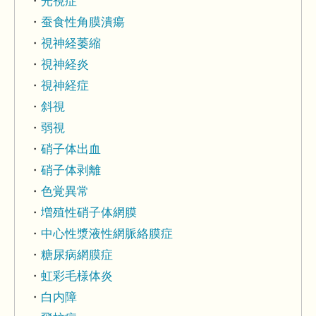
光視症
蚕食性角膜潰瘍
視神経萎縮
視神経炎
視神経症
斜視
弱視
硝子体出血
硝子体剥離
色覚異常
増殖性硝子体網膜
中心性漿液性網脈絡膜症
糖尿病網膜症
虹彩毛様体炎
白内障