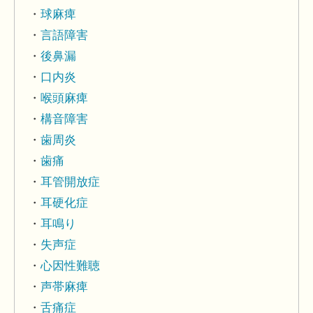
球麻痺
言語障害
後鼻漏
口内炎
喉頭麻痺
構音障害
歯周炎
歯痛
耳管開放症
耳硬化症
耳鳴り
失声症
心因性難聴
声帯麻痺
舌痛症