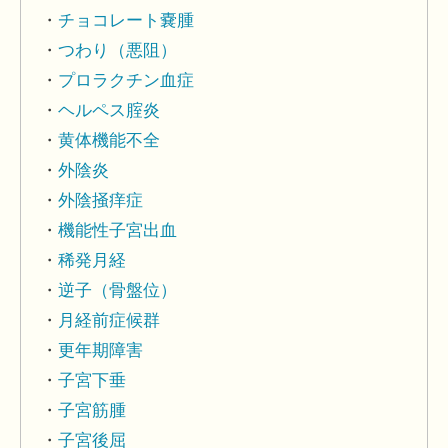
チョコレート嚢腫
つわり（悪阻）
プロラクチン血症
ヘルペス腟炎
黄体機能不全
外陰炎
外陰掻痒症
機能性子宮出血
稀発月経
逆子（骨盤位）
月経前症候群
更年期障害
子宮下垂
子宮筋腫
子宮後屈