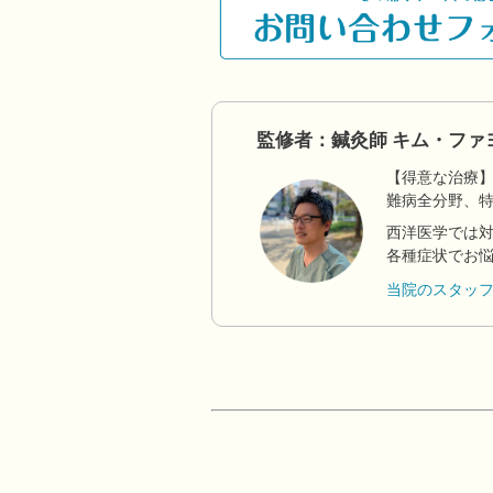
監修者：鍼灸師 キム・ファ
【得意な治療
難病全分野、
西洋医学では
各種症状でお
当院のスタッ