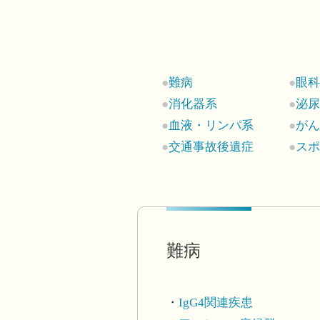
難病
眼
消化器系
泌
血液・リンパ系
が
交通事故後遺症
ス
難病
IgG4関連疾患