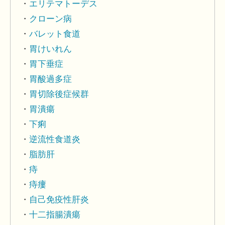
エリテマトーデス
クローン病
バレット食道
胃けいれん
胃下垂症
胃酸過多症
胃切除後症候群
胃潰瘍
下痢
逆流性食道炎
脂肪肝
痔
痔瘻
自己免疫性肝炎
十二指腸潰瘍