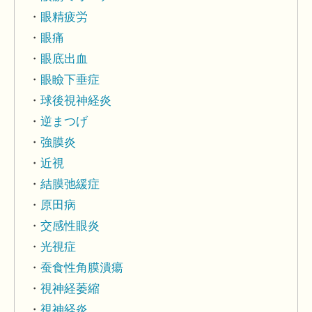
眼精疲労
眼痛
眼底出血
眼瞼下垂症
球後視神経炎
逆まつげ
強膜炎
近視
結膜弛緩症
原田病
交感性眼炎
光視症
蚕食性角膜潰瘍
視神経萎縮
視神経炎