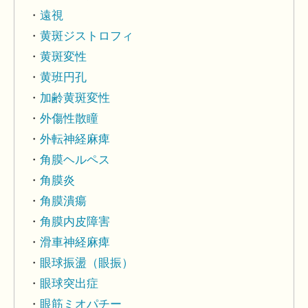
遠視
黄斑ジストロフィ
黄斑変性
黄班円孔
加齢黄斑変性
外傷性散瞳
外転神経麻痺
角膜ヘルペス
角膜炎
角膜潰瘍
角膜内皮障害
滑車神経麻痺
眼球振盪（眼振）
眼球突出症
眼筋ミオパチー