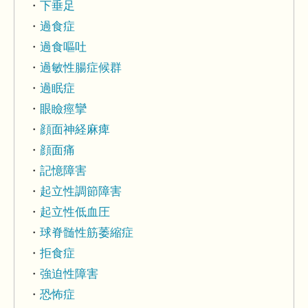
下垂足
過食症
過食嘔吐
過敏性腸症候群
過眠症
眼瞼痙攣
顔面神経麻痺
顔面痛
記憶障害
起立性調節障害
起立性低血圧
球脊髄性筋萎縮症
拒食症
強迫性障害
恐怖症