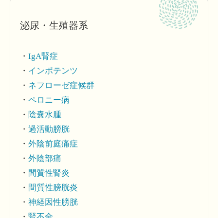
泌尿・生殖器系
IgA腎症
インポテンツ
ネフローゼ症候群
ペロニー病
陰嚢水腫
過活動膀胱
外陰前庭痛症
外陰部痛
間質性腎炎
間質性膀胱炎
神経因性膀胱
腎不全