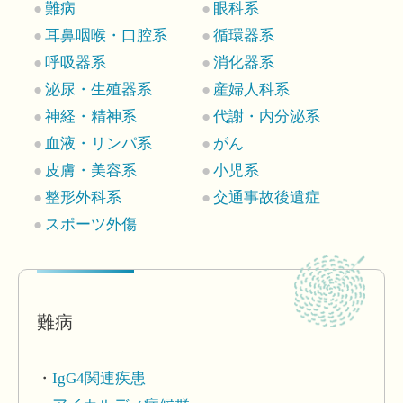
難病
眼科系
耳鼻咽喉・口腔系
循環器系
呼吸器系
消化器系
泌尿・生殖器系
産婦人科系
神経・精神系
代謝・内分泌系
血液・リンパ系
がん
皮膚・美容系
小児系
整形外科系
交通事故後遺症
スポーツ外傷
難病
IgG4関連疾患