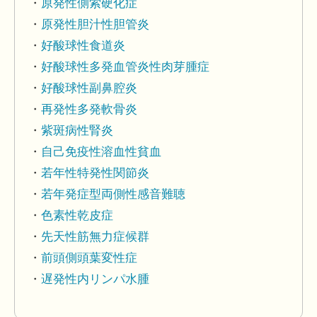
原発性側索硬化症
原発性胆汁性胆管炎
好酸球性食道炎
好酸球性多発血管炎性肉芽腫症
好酸球性副鼻腔炎
再発性多発軟骨炎
紫斑病性腎炎
自己免疫性溶血性貧血
若年性特発性関節炎
若年発症型両側性感音難聴
色素性乾皮症
先天性筋無力症候群
前頭側頭葉変性症
遅発性内リンパ水腫