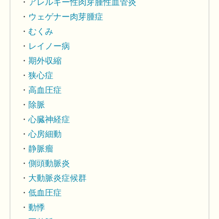
アレルギー性肉芽腫性血管炎
ウェゲナー肉芽腫症
むくみ
レイノー病
期外収縮
狭心症
高血圧症
除脈
心臓神経症
心房細動
静脈瘤
側頭動脈炎
大動脈炎症候群
低血圧症
動悸