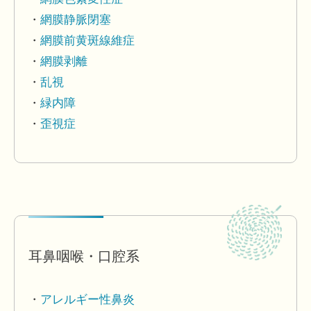
網膜静脈閉塞
網膜前黄斑線維症
網膜剥離
乱視
緑内障
歪視症
耳鼻咽喉・口腔系
アレルギー性鼻炎