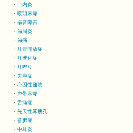
口内炎
喉頭麻痺
構音障害
歯周炎
歯痛
耳管開放症
耳硬化症
耳鳴り
失声症
心因性難聴
声帯麻痺
舌痛症
先天性耳瘻孔
蓄膿症
中耳炎