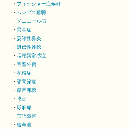
フィッシャー症候群
ムンプス難聴
メニエール病
異臭症
萎縮性鼻炎
遺伝性難聴
咽頭異常感症
音響外傷
花粉症
顎関節症
感音難聴
吃音
球麻痺
言語障害
後鼻漏