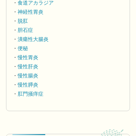
食道アカラジア
神経性胃炎
脱肛
胆石症
潰瘍性大腸炎
便秘
慢性胃炎
慢性肝炎
慢性腸炎
慢性膵炎
肛門掻痒症