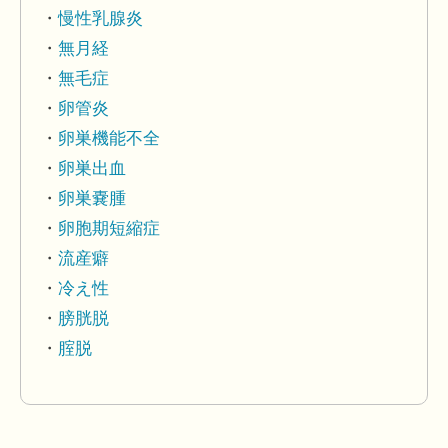
慢性乳腺炎
無月経
無毛症
卵管炎
卵巣機能不全
卵巣出血
卵巣嚢腫
卵胞期短縮症
流産癖
冷え性
膀胱脱
腟脱