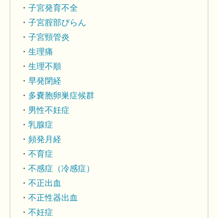
子宮発育不全
子宮腟部びらん
子宮頸管炎
生理痛
生理不順
早発閉経
多嚢胞卵巣症候群
男性不妊症
乳腺症
頻発月経
不育症
不感症（冷感症）
不正出血
不正性器出血
不妊症