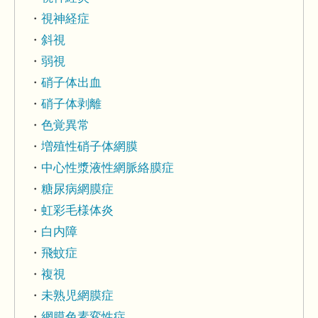
視神経症
斜視
弱視
硝子体出血
硝子体剥離
色覚異常
増殖性硝子体網膜
中心性漿液性網脈絡膜症
糖尿病網膜症
虹彩毛様体炎
白内障
飛蚊症
複視
未熟児網膜症
網膜色素変性症