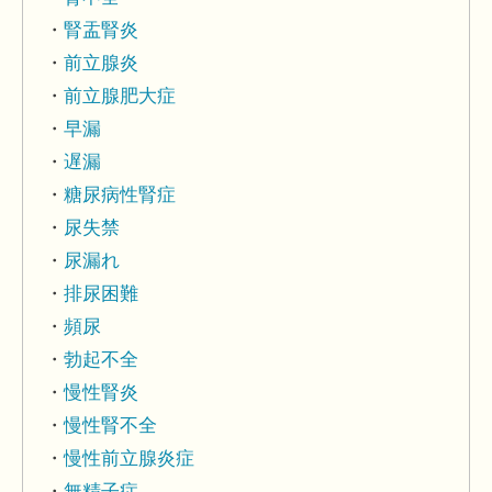
腎盂腎炎
前立腺炎
前立腺肥大症
早漏
遅漏
糖尿病性腎症
尿失禁
尿漏れ
排尿困難
頻尿
勃起不全
慢性腎炎
慢性腎不全
慢性前立腺炎症
無精子症