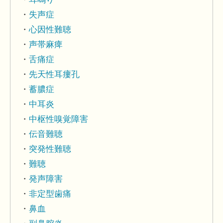
失声症
心因性難聴
声帯麻痺
舌痛症
先天性耳瘻孔
蓄膿症
中耳炎
中枢性嗅覚障害
伝音難聴
突発性難聴
難聴
発声障害
非定型歯痛
鼻血