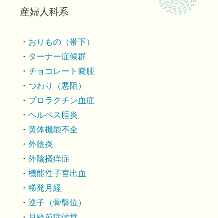
産婦人科系
おりもの（帯下）
ターナー症候群
チョコレート嚢腫
つわり（悪阻）
プロラクチン血症
ヘルペス腟炎
黄体機能不全
外陰炎
外陰掻痒症
機能性子宮出血
稀発月経
逆子（骨盤位）
月経前症候群