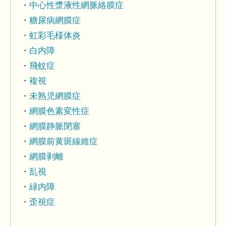
中心性漿液性網脈絡膜症
糖尿病網膜症
虹彩毛様体炎
白内障
飛蚊症
複視
未熟児網膜症
網膜色素変性症
網膜静脈閉塞
網膜前黄斑線維症
網膜剥離
乱視
緑内障
歪視症