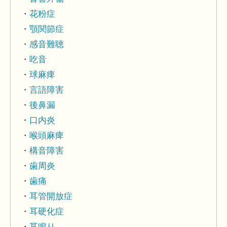
花粉症
顎関節症
感音難聴
吃音
球麻痺
言語障害
後鼻漏
口内炎
喉頭麻痺
構音障害
歯周炎
歯痛
耳管開放症
耳硬化症
耳鳴り