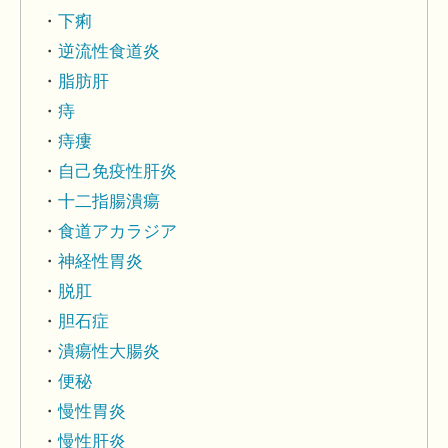
下痢
逆流性食道炎
脂肪肝
痔
痔瘻
自己免疫性肝炎
十二指腸潰瘍
食道アカラジア
神経性胃炎
脱肛
胆石症
潰瘍性大腸炎
便秘
慢性胃炎
慢性肝炎