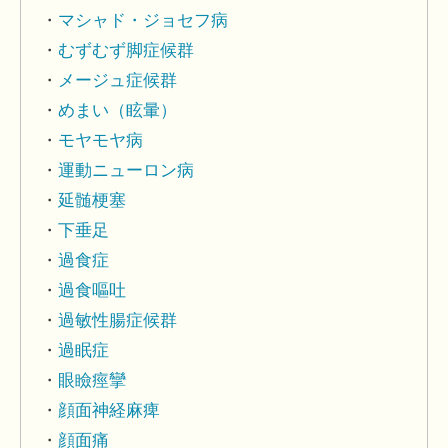
マシャド・ジョセフ病
むずむず脚症候群
メージュ症候群
めまい（眩暈）
モヤモヤ病
運動ニューロン病
延髄梗塞
下垂足
過食症
過食嘔吐
過敏性腸症候群
過眠症
眼瞼痙攣
顔面神経麻痺
顔面痛