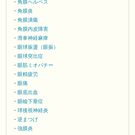
角膜ヘルペス
角膜炎
角膜潰瘍
角膜内皮障害
滑車神経麻痺
眼球振盪（眼振）
眼球突出症
眼筋ミオパチー
眼精疲労
眼痛
眼底出血
眼瞼下垂症
球後視神経炎
逆まつげ
強膜炎