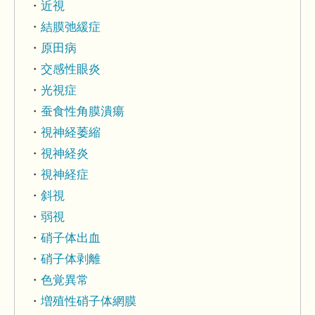
近視
結膜弛緩症
原田病
交感性眼炎
光視症
蚕食性角膜潰瘍
視神経萎縮
視神経炎
視神経症
斜視
弱視
硝子体出血
硝子体剥離
色覚異常
増殖性硝子体網膜