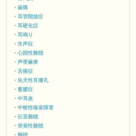
歯痛
耳管開放症
耳硬化症
耳鳴り
失声症
心因性難聴
声帯麻痺
舌痛症
先天性耳瘻孔
蓄膿症
中耳炎
中枢性嗅覚障害
伝音難聴
突発性難聴
難聴