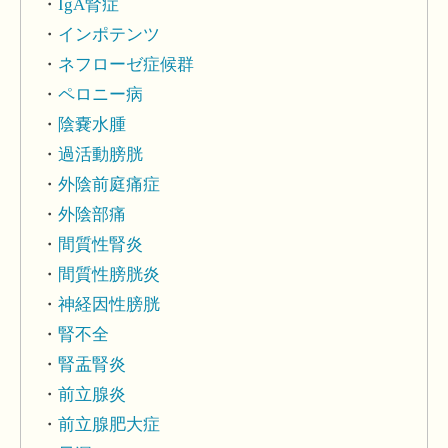
IgA腎症
インポテンツ
ネフローゼ症候群
ペロニー病
陰嚢水腫
過活動膀胱
外陰前庭痛症
外陰部痛
間質性腎炎
間質性膀胱炎
神経因性膀胱
腎不全
腎盂腎炎
前立腺炎
前立腺肥大症