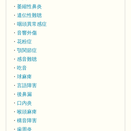
萎縮性鼻炎
遺伝性難聴
咽頭異常感症
音響外傷
花粉症
顎関節症
感音難聴
吃音
球麻痺
言語障害
後鼻漏
口内炎
喉頭麻痺
構音障害
歯周炎