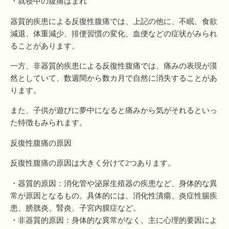
・就寝中の腹痛はまれ
器質的疾患による反復性腹痛では、上記の他に、不眠、食欲
減退、体重減少、排便習慣の変化、血便などの症状がみられ
ることがあります。
一方、非器質的疾患による反復性腹痛では、痛みの表現が漠
然としていて、数週間から数カ月で自然に消失することがあ
ります。
また、子供が遊びに夢中になると痛みから気がそれるといっ
た特徴もみられます。
反復性腹痛の原因
反復性腹痛の原因は大きく分けて2つあります。
・器質的原因：消化管や泌尿生殖器の疾患など、身体的な異
常が原因となるもの。具体的には、消化性潰瘍、炎症性腸疾
患、膀胱炎、腎炎、子宮内膜症など。
・非器質的原因：身体的な異常がなく、主に心理的要因によ