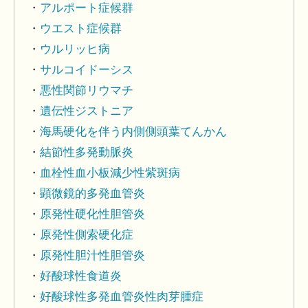
アルポート症候群
ウエスト症候群
ウルリッヒ病
サルコイドーシス
悪性関節リウマチ
遺伝性ジストニア
海馬硬化を伴う内側側頭葉てんかん
結節性多発動脈炎
血栓性血小板減少性紫斑病
顕微鏡的多発血管炎
原発性硬化性胆管炎
原発性側索硬化症
原発性胆汁性胆管炎
好酸球性食道炎
好酸球性多発血管炎性肉芽腫症