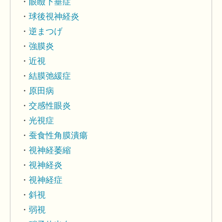
眼瞼下垂症
球後視神経炎
逆まつげ
強膜炎
近視
結膜弛緩症
原田病
交感性眼炎
光視症
蚕食性角膜潰瘍
視神経萎縮
視神経炎
視神経症
斜視
弱視