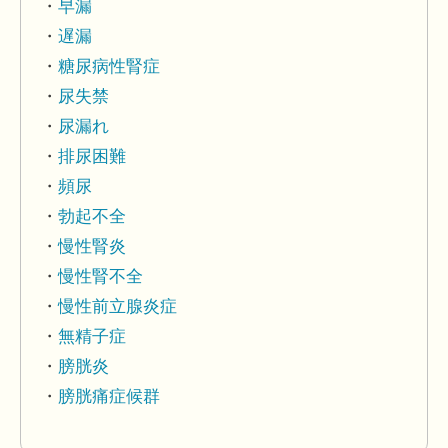
早漏
遅漏
糖尿病性腎症
尿失禁
尿漏れ
排尿困難
頻尿
勃起不全
慢性腎炎
慢性腎不全
慢性前立腺炎症
無精子症
膀胱炎
膀胱痛症候群