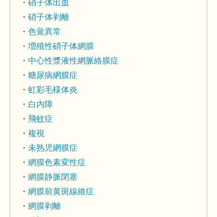
硝子体出血
硝子体剥離
色覚異常
増殖性硝子体網膜
中心性漿液性網脈絡膜症
糖尿病網膜症
虹彩毛様体炎
白内障
飛蚊症
複視
未熟児網膜症
網膜色素変性症
網膜静脈閉塞
網膜前黄斑線維症
網膜剥離