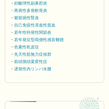
好酸球性副鼻腔炎
再発性多発軟骨炎
紫斑病性腎炎
自己免疫性溶血性貧血
若年性特発性関節炎
若年発症型両側性感音難聴
色素性乾皮症
先天性筋無力症候群
前頭側頭葉変性症
遅発性内リンパ水腫