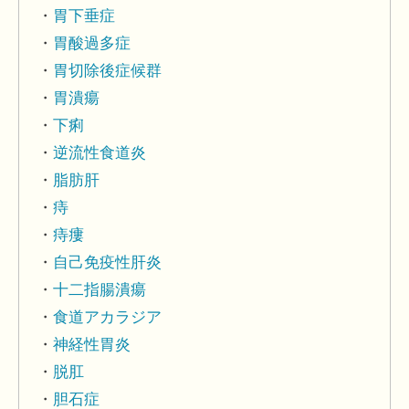
胃下垂症
胃酸過多症
胃切除後症候群
胃潰瘍
下痢
逆流性食道炎
脂肪肝
痔
痔瘻
自己免疫性肝炎
十二指腸潰瘍
食道アカラジア
神経性胃炎
脱肛
胆石症