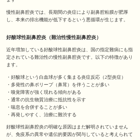
慢性副鼻腔炎では、長期間の炎症により副鼻腔粘膜が肥厚
し、本来の排出機能が低下するという悪循環が生じます。
好酸球性副鼻腔炎（難治性慢性副鼻腔炎）
近年増加している好酸球性副鼻腔炎は、国の指定難病にも指
定されている難治性の慢性副鼻腔炎です。以下の特徴があり
ます。
・好酸球という白血球が多く集まる炎症反応（2型炎症）
・多発性の鼻ポリープ（鼻茸）を伴うことが多い
・嗅覚障害が強く現れる傾向がある
・通常の抗生物質治療に抵抗性を示す
・喘息を合併することが多い
・再発しやすく、治療に難渋する
好酸球性副鼻腔炎の明確な原因はまだ解明されていません
が、免疫系の異常や遺伝的要因が関与していると考えられて