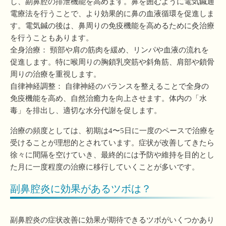
し、副鼻腔の排泄機能を高めます。鼻を囲むように電気鍼通
電療法を行うことで、より効果的に鼻の血液循環を促進しま
す。電気鍼の後は、鼻周りの免疫機能を高めるために灸治療
を行うこともあります。
全身治療： 頸部や肩の筋肉を緩め、リンパや血液の流れを
促進します。特に喉周りの胸鎖乳突筋や斜角筋、肩部や鎖骨
周りの治療を重視します。
自律神経調整： 自律神経のバランスを整えることで全身の
免疫機能を高め、自然治癒力を向上させます。体内の「水
毒」を排出し、適切な水分代謝を促します。
治療の頻度としては、初期は4〜5日に一度のペースで治療を
受けることが理想的とされています。症状が改善してきたら
徐々に間隔を空けていき、最終的には予防や維持を目的とし
た月に一度程度の治療に移行していくことが多いです。
副鼻腔炎に効果があるツボは？
副鼻腔炎の症状改善に効果が期待できるツボがいくつかあり