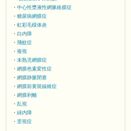
中心性漿液性網脈絡膜症
糖尿病網膜症
虹彩毛様体炎
白内障
飛蚊症
複視
未熟児網膜症
網膜色素変性症
網膜静脈閉塞
網膜前黄斑線維症
網膜剥離
乱視
緑内障
歪視症