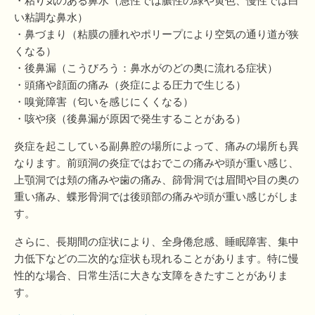
・粘り気のある鼻水（急性では膿性の緑や黄色、慢性では白
い粘調な鼻水）
・鼻づまり（粘膜の腫れやポリープにより空気の通り道が狭
くなる）
・後鼻漏（こうびろう：鼻水がのどの奥に流れる症状）
・頭痛や顔面の痛み（炎症による圧力で生じる）
・嗅覚障害（匂いを感じにくくなる）
・咳や痰（後鼻漏が原因で発生することがある）
炎症を起こしている副鼻腔の場所によって、痛みの場所も異
なります。前頭洞の炎症ではおでこの痛みや頭が重い感じ、
上顎洞では頬の痛みや歯の痛み、篩骨洞では眉間や目の奥の
重い痛み、蝶形骨洞では後頭部の痛みや頭が重い感じがしま
す。
さらに、長期間の症状により、全身倦怠感、睡眠障害、集中
力低下などの二次的な症状も現れることがあります。特に慢
性的な場合、日常生活に大きな支障をきたすことがありま
す。