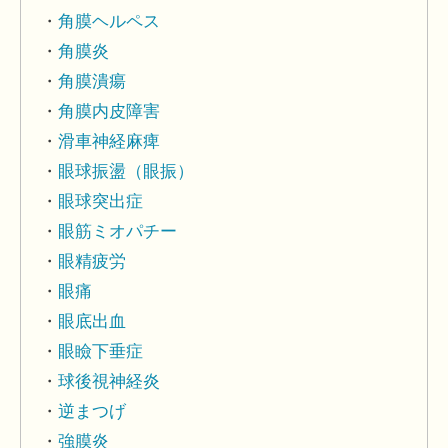
角膜ヘルペス
角膜炎
角膜潰瘍
角膜内皮障害
滑車神経麻痺
眼球振盪（眼振）
眼球突出症
眼筋ミオパチー
眼精疲労
眼痛
眼底出血
眼瞼下垂症
球後視神経炎
逆まつげ
強膜炎