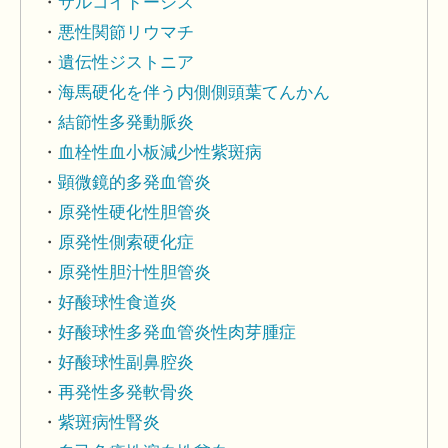
サルコイドーシス
悪性関節リウマチ
遺伝性ジストニア
海馬硬化を伴う内側側頭葉てんかん
結節性多発動脈炎
血栓性血小板減少性紫斑病
顕微鏡的多発血管炎
原発性硬化性胆管炎
原発性側索硬化症
原発性胆汁性胆管炎
好酸球性食道炎
好酸球性多発血管炎性肉芽腫症
好酸球性副鼻腔炎
再発性多発軟骨炎
紫斑病性腎炎