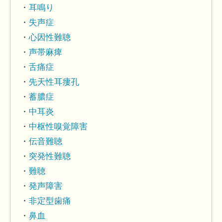
耳鳴り
失声症
心因性難聴
声帯麻痺
舌痛症
先天性耳瘻孔
蓄膿症
中耳炎
中枢性嗅覚障害
伝音難聴
突発性難聴
難聴
発声障害
非定型歯痛
鼻血