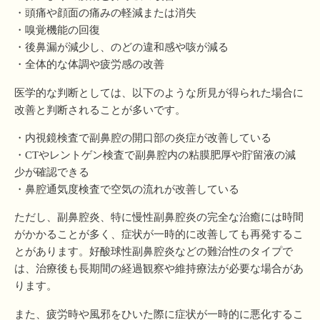
・頭痛や顔面の痛みの軽減または消失
・嗅覚機能の回復
・後鼻漏が減少し、のどの違和感や咳が減る
・全体的な体調や疲労感の改善
医学的な判断としては、以下のような所見が得られた場合に
改善と判断されることが多いです。
・内視鏡検査で副鼻腔の開口部の炎症が改善している
・CTやレントゲン検査で副鼻腔内の粘膜肥厚や貯留液の減
少が確認できる
・鼻腔通気度検査で空気の流れが改善している
ただし、副鼻腔炎、特に慢性副鼻腔炎の完全な治癒には時間
がかかることが多く、症状が一時的に改善しても再発するこ
とがあります。好酸球性副鼻腔炎などの難治性のタイプで
は、治療後も長期間の経過観察や維持療法が必要な場合があ
ります。
また、疲労時や風邪をひいた際に症状が一時的に悪化するこ