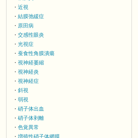
近視
結膜弛緩症
原田病
交感性眼炎
光視症
蚕食性角膜潰瘍
視神経萎縮
視神経炎
視神経症
斜視
弱視
硝子体出血
硝子体剥離
色覚異常
増殖性硝子体網膜