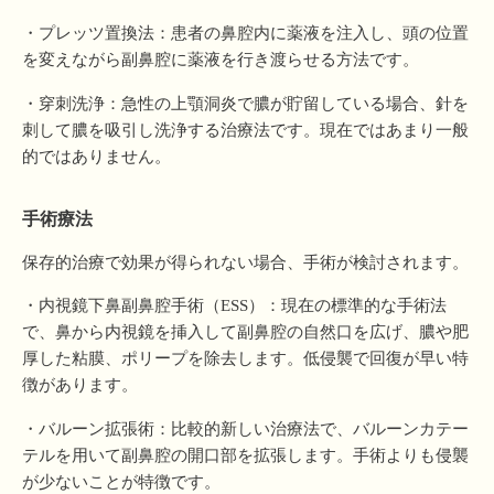
・プレッツ置換法：患者の鼻腔内に薬液を注入し、頭の位置
を変えながら副鼻腔に薬液を行き渡らせる方法です。
・穿刺洗浄：急性の上顎洞炎で膿が貯留している場合、針を
刺して膿を吸引し洗浄する治療法です。現在ではあまり一般
的ではありません。
手術療法
保存的治療で効果が得られない場合、手術が検討されます。
・内視鏡下鼻副鼻腔手術（ESS）：現在の標準的な手術法
で、鼻から内視鏡を挿入して副鼻腔の自然口を広げ、膿や肥
厚した粘膜、ポリープを除去します。低侵襲で回復が早い特
徴があります。
・バルーン拡張術：比較的新しい治療法で、バルーンカテー
テルを用いて副鼻腔の開口部を拡張します。手術よりも侵襲
が少ないことが特徴です。