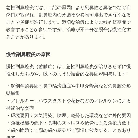
急性副鼻腔炎では、上記の原因により副鼻腔と鼻をつなぐ自
然口が塞がれ、副鼻腔内の分泌物や異物を排出できなくなる
ことで炎症が進行します。適切な治療により比較的短期間で
改善することが多いですが、治療が不十分な場合は慢性化す
ることがあります。
慢性副鼻腔炎の原因
慢性副鼻腔炎（蓄膿症）は、急性副鼻腔炎が治りきらずに慢
性化したものや、以下のような複合的な要因が関与します。
・解剖学的要因：鼻中隔湾曲症や中甲介蜂巣などの鼻腔の形
態異常
・アレルギー：ハウスダストや花粉などのアレルゲンによる
持続的な炎症
・環境要因：大気汚染、喫煙、乾燥した環境などの外的要因
・免疫機能の低下：長期のストレスや疲労による免疫力低下
・歯の問題：上顎の歯の感染が上顎洞に波及することもあり
ます