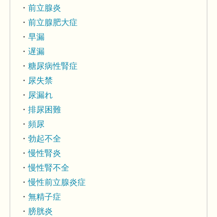
前立腺炎
前立腺肥大症
早漏
遅漏
糖尿病性腎症
尿失禁
尿漏れ
排尿困難
頻尿
勃起不全
慢性腎炎
慢性腎不全
慢性前立腺炎症
無精子症
膀胱炎