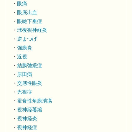
眼痛
眼底出血
眼瞼下垂症
球後視神経炎
逆まつげ
強膜炎
近視
結膜弛緩症
原田病
交感性眼炎
光視症
蚕食性角膜潰瘍
視神経萎縮
視神経炎
視神経症