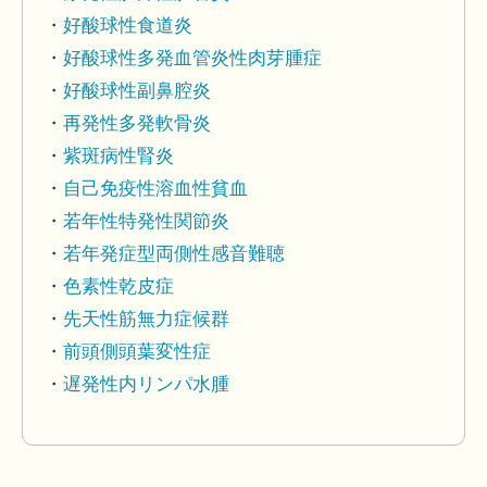
好酸球性食道炎
好酸球性多発血管炎性肉芽腫症
好酸球性副鼻腔炎
再発性多発軟骨炎
紫斑病性腎炎
自己免疫性溶血性貧血
若年性特発性関節炎
若年発症型両側性感音難聴
色素性乾皮症
先天性筋無力症候群
前頭側頭葉変性症
遅発性内リンパ水腫