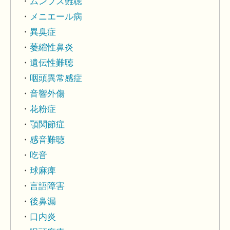
ムンプス難聴
メニエール病
異臭症
萎縮性鼻炎
遺伝性難聴
咽頭異常感症
音響外傷
花粉症
顎関節症
感音難聴
吃音
球麻痺
言語障害
後鼻漏
口内炎