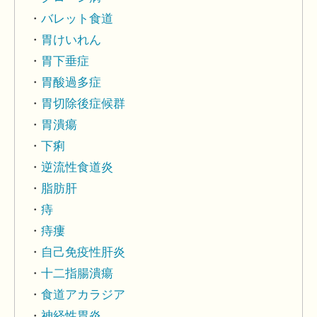
バレット食道
胃けいれん
胃下垂症
胃酸過多症
胃切除後症候群
胃潰瘍
下痢
逆流性食道炎
脂肪肝
痔
痔瘻
自己免疫性肝炎
十二指腸潰瘍
食道アカラジア
神経性胃炎