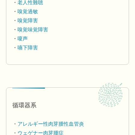
老人性難聴
嗅覚過敏
嗅覚障害
嗅覚味覚障害
嗄声
嚥下障害
循環器系
アレルギー性肉芽腫性血管炎
ウェゲナー肉芽腫症