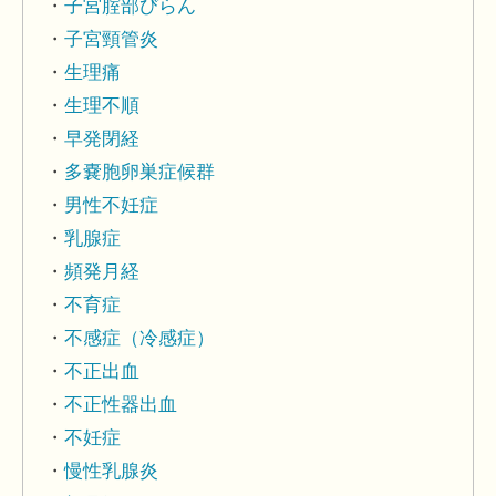
子宮腟部びらん
子宮頸管炎
生理痛
生理不順
早発閉経
多嚢胞卵巣症候群
男性不妊症
乳腺症
頻発月経
不育症
不感症（冷感症）
不正出血
不正性器出血
不妊症
慢性乳腺炎