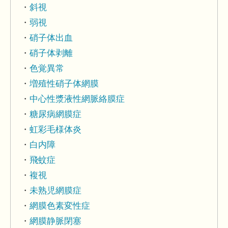
斜視
弱視
硝子体出血
硝子体剥離
色覚異常
増殖性硝子体網膜
中心性漿液性網脈絡膜症
糖尿病網膜症
虹彩毛様体炎
白内障
飛蚊症
複視
未熟児網膜症
網膜色素変性症
網膜静脈閉塞