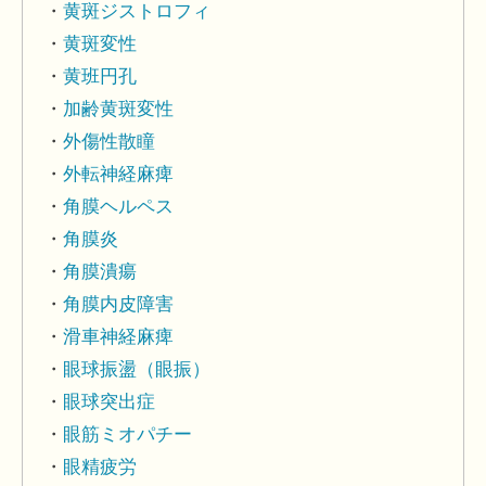
黄斑ジストロフィ
黄斑変性
黄班円孔
加齢黄斑変性
外傷性散瞳
外転神経麻痺
角膜ヘルペス
角膜炎
角膜潰瘍
角膜内皮障害
滑車神経麻痺
眼球振盪（眼振）
眼球突出症
眼筋ミオパチー
眼精疲労