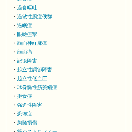
過食嘔吐
過敏性腸症候群
過眠症
眼瞼痙攣
顔面神経麻痺
顔面痛
記憶障害
起立性調節障害
起立性低血圧
球脊髄性筋萎縮症
拒食症
強迫性障害
恐怖症
胸髄損傷
筋ジストロフィー