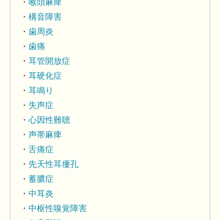
喉頭麻痺
構音障害
歯周炎
歯痛
耳管開放症
耳硬化症
耳鳴り
失声症
心因性難聴
声帯麻痺
舌痛症
先天性耳瘻孔
蓄膿症
中耳炎
中枢性嗅覚障害