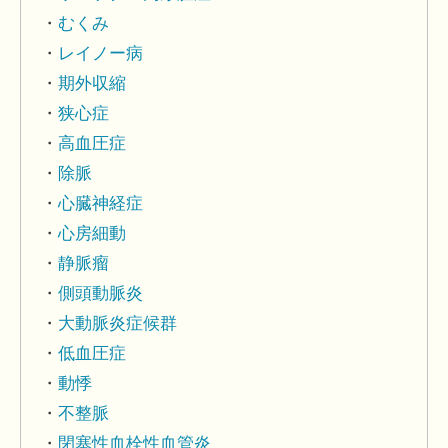
むくみ
レイノー病
期外収縮
狭心症
高血圧症
除脈
心臓神経症
心房細動
静脈瘤
側頭動脈炎
大動脈炎症候群
低血圧症
動悸
不整脈
閉塞性血栓性血管炎