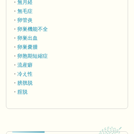
無月経
無毛症
卵管炎
卵巣機能不全
卵巣出血
卵巣嚢腫
卵胞期短縮症
流産癖
冷え性
膀胱脱
腟脱