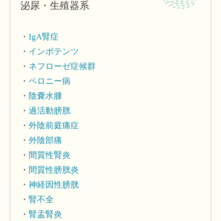
泌尿・生殖器系
IgA腎症
インポテンツ
ネフローゼ症候群
ペロニー病
陰嚢水腫
過活動膀胱
外陰前庭痛症
外陰部痛
間質性腎炎
間質性膀胱炎
神経因性膀胱
腎不全
腎盂腎炎