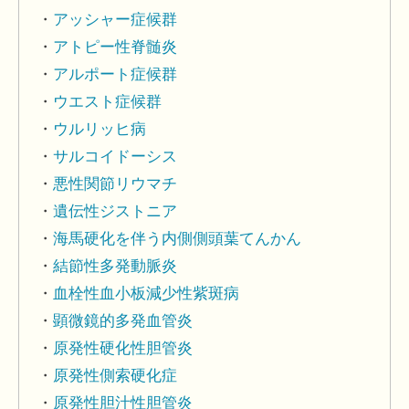
アッシャー症候群
アトピー性脊髄炎
アルポート症候群
ウエスト症候群
ウルリッヒ病
サルコイドーシス
悪性関節リウマチ
遺伝性ジストニア
海馬硬化を伴う内側側頭葉てんかん
結節性多発動脈炎
血栓性血小板減少性紫斑病
顕微鏡的多発血管炎
原発性硬化性胆管炎
原発性側索硬化症
原発性胆汁性胆管炎