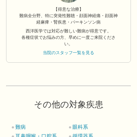
【得意な治療】
難病全分野、特に突発性難聴・顔面神経痛・顔面神
経麻痺・腎疾患・パーキンソン病
西洋医学では対応が難しい難病が得意です。
各種症状でお悩みの方、早めに一度ご来院くださ
い。
当院のスタッフ一覧を見る
その他の対象疾患
難病
眼科系
耳鼻咽喉・口腔系
循環器系