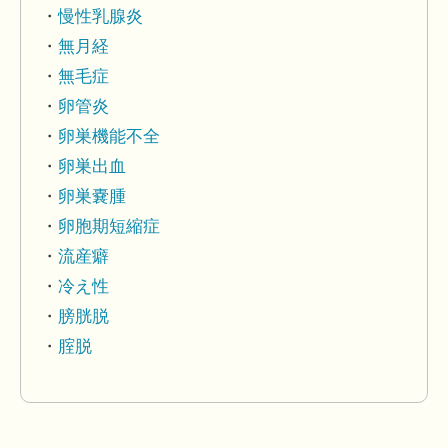
慢性乳腺炎
無月経
無毛症
卵管炎
卵巣機能不全
卵巣出血
卵巣嚢腫
卵胞期短縮症
流産癖
冷え性
膀胱脱
腟脱