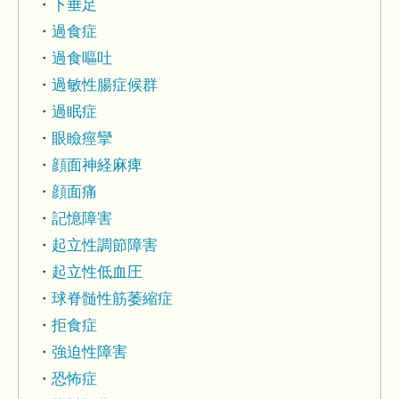
下垂足
過食症
過食嘔吐
過敏性腸症候群
過眠症
眼瞼痙攣
顔面神経麻痺
顔面痛
記憶障害
起立性調節障害
起立性低血圧
球脊髄性筋萎縮症
拒食症
強迫性障害
恐怖症