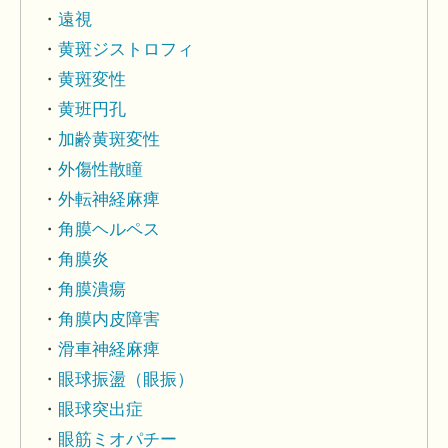
遠視
黄斑ジストロフィ
黄斑変性
黄班円孔
加齢黄斑変性
外傷性散瞳
外転神経麻痺
角膜ヘルペス
角膜炎
角膜潰瘍
角膜内皮障害
滑車神経麻痺
眼球振盪（眼振）
眼球突出症
眼筋ミオパチー