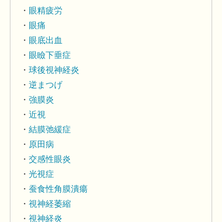
眼精疲労
眼痛
眼底出血
眼瞼下垂症
球後視神経炎
逆まつげ
強膜炎
近視
結膜弛緩症
原田病
交感性眼炎
光視症
蚕食性角膜潰瘍
視神経萎縮
視神経炎