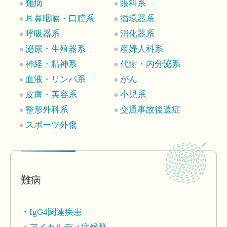
難病
眼科系
耳鼻咽喉・口腔系
循環器系
呼吸器系
消化器系
泌尿・生殖器系
産婦人科系
神経・精神系
代謝・内分泌系
血液・リンパ系
がん
皮膚・美容系
小児系
整形外科系
交通事故後遺症
スポーツ外傷
難病
IgG4関連疾患