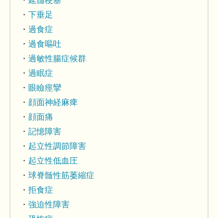
延髄梗塞
下垂足
過食症
過食嘔吐
過敏性腸症候群
過眠症
眼瞼痙攣
顔面神経麻痺
顔面痛
記憶障害
起立性調節障害
起立性低血圧
球脊髄性筋萎縮症
拒食症
強迫性障害