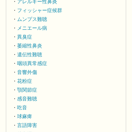
アレルギー性鼻炎
フィッシャー症候群
ムンプス難聴
メニエール病
異臭症
萎縮性鼻炎
遺伝性難聴
咽頭異常感症
音響外傷
花粉症
顎関節症
感音難聴
吃音
球麻痺
言語障害