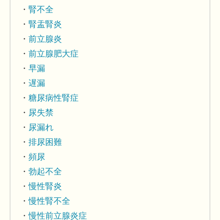
腎不全
腎盂腎炎
前立腺炎
前立腺肥大症
早漏
遅漏
糖尿病性腎症
尿失禁
尿漏れ
排尿困難
頻尿
勃起不全
慢性腎炎
慢性腎不全
慢性前立腺炎症