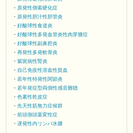
原発性側索硬化症
原発性胆汁性胆管炎
好酸球性食道炎
好酸球性多発血管炎性肉芽腫症
好酸球性副鼻腔炎
再発性多発軟骨炎
紫斑病性腎炎
自己免疫性溶血性貧血
若年性特発性関節炎
若年発症型両側性感音難聴
色素性乾皮症
先天性筋無力症候群
前頭側頭葉変性症
遅発性内リンパ水腫