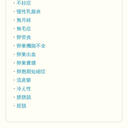
不妊症
慢性乳腺炎
無月経
無毛症
卵管炎
卵巣機能不全
卵巣出血
卵巣嚢腫
卵胞期短縮症
流産癖
冷え性
膀胱脱
腟脱