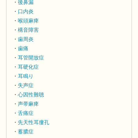
後鼻漏
口内炎
喉頭麻痺
構音障害
歯周炎
歯痛
耳管開放症
耳硬化症
耳鳴り
失声症
心因性難聴
声帯麻痺
舌痛症
先天性耳瘻孔
蓄膿症