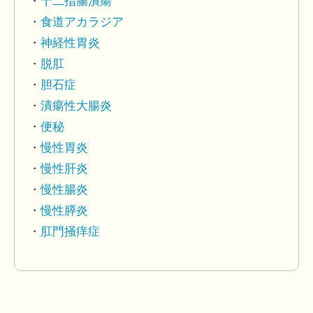
十二指腸潰瘍
食道アカラジア
神経性胃炎
脱肛
胆石症
潰瘍性大腸炎
便秘
慢性胃炎
慢性肝炎
慢性腸炎
慢性膵炎
肛門掻痒症