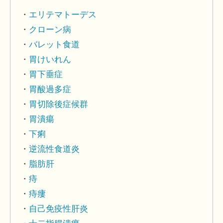
エリテマトーデス
クローン病
バレット食道
胃けいれん
胃下垂症
胃酸過多症
胃切除後症候群
胃潰瘍
下痢
逆流性食道炎
脂肪肝
痔
痔瘻
自己免疫性肝炎