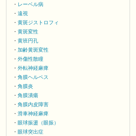
レーベル病
遠視
黄斑ジストロフィ
黄斑変性
黄班円孔
加齢黄斑変性
外傷性散瞳
外転神経麻痺
角膜ヘルペス
角膜炎
角膜潰瘍
角膜内皮障害
滑車神経麻痺
眼球振盪（眼振）
眼球突出症