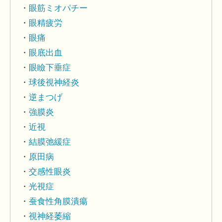
眼筋ミオパチー
眼精疲労
眼痛
眼底出血
眼瞼下垂症
球後視神経炎
逆まつげ
強膜炎
近視
結膜弛緩症
原田病
交感性眼炎
光視症
蚕食性角膜潰瘍
視神経萎縮