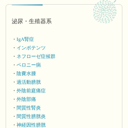
泌尿・生殖器系
IgA腎症
インポテンツ
ネフローゼ症候群
ペロニー病
陰嚢水腫
過活動膀胱
外陰前庭痛症
外陰部痛
間質性腎炎
間質性膀胱炎
神経因性膀胱