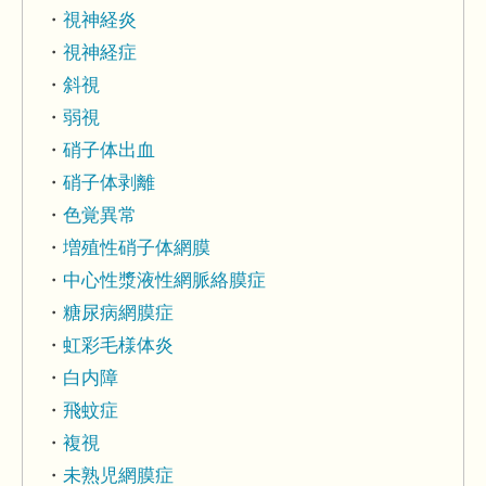
視神経炎
視神経症
斜視
弱視
硝子体出血
硝子体剥離
色覚異常
増殖性硝子体網膜
中心性漿液性網脈絡膜症
糖尿病網膜症
虹彩毛様体炎
白内障
飛蚊症
複視
未熟児網膜症