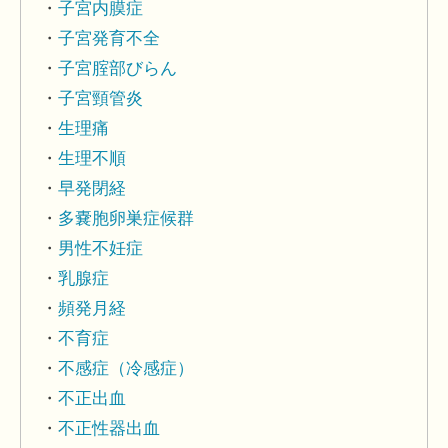
子宮内膜症
子宮発育不全
子宮腟部びらん
子宮頸管炎
生理痛
生理不順
早発閉経
多嚢胞卵巣症候群
男性不妊症
乳腺症
頻発月経
不育症
不感症（冷感症）
不正出血
不正性器出血