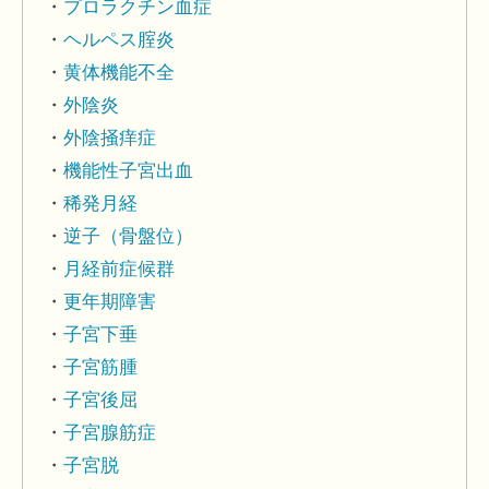
プロラクチン血症
ヘルペス腟炎
黄体機能不全
外陰炎
外陰掻痒症
機能性子宮出血
稀発月経
逆子（骨盤位）
月経前症候群
更年期障害
子宮下垂
子宮筋腫
子宮後屈
子宮腺筋症
子宮脱