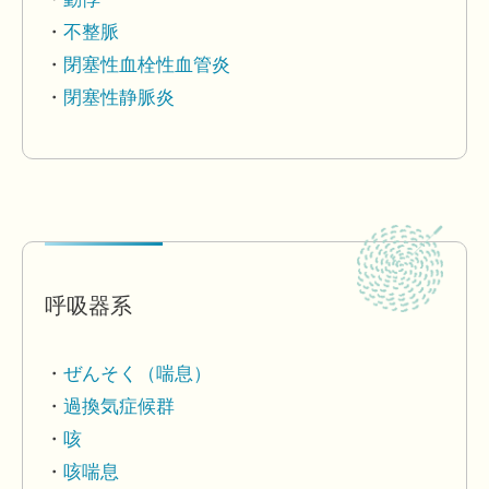
不整脈
閉塞性血栓性血管炎
閉塞性静脈炎
呼吸器系
ぜんそく（喘息）
過換気症候群
咳
咳喘息