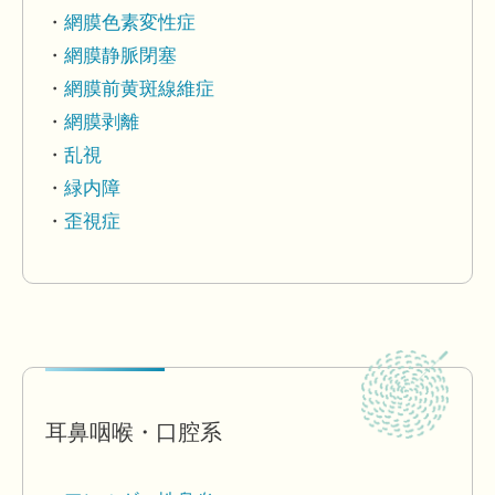
網膜色素変性症
網膜静脈閉塞
網膜前黄斑線維症
網膜剥離
乱視
緑内障
歪視症
耳鼻咽喉・口腔系