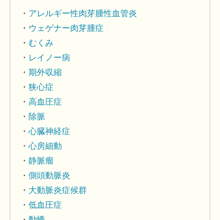
アレルギー性肉芽腫性血管炎
ウェゲナー肉芽腫症
むくみ
レイノー病
期外収縮
狭心症
高血圧症
除脈
心臓神経症
心房細動
静脈瘤
側頭動脈炎
大動脈炎症候群
低血圧症
動悸