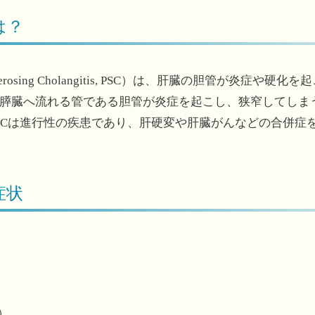
は？
lerosing Cholangitis, PSC）は、肝臓の胆管が炎症
膵臓へ流れる管である胆管が炎症を起こし、狭窄してしま
SCは進行性の疾患であり、肝硬変や肝臓がんなどの合併症
症状
）