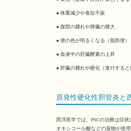
● 体重減少や食欲不振
● 腹部の腫れや脾臓の腫大
● 便の色が明るくなる（脂肪便）
● 血液中の肝臓酵素の上昇
● 肝臓の腫れや硬化（進行すると
原発性硬化性胆管炎と
西洋医学では、PSCの治療は症
オキシコール酸などの薬物が使用