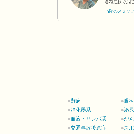
各種症状でお
当院のスタッ
難病
眼
消化器系
泌
血液・リンパ系
が
交通事故後遺症
ス