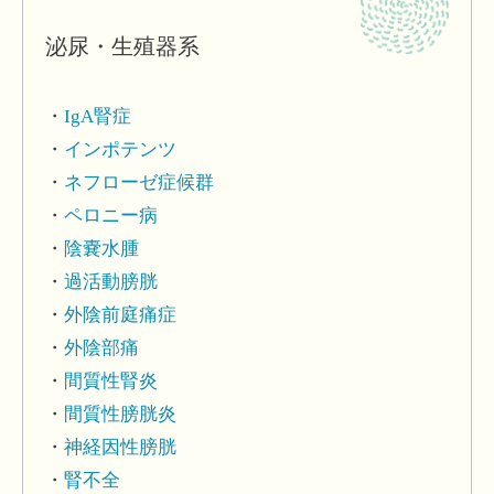
泌尿・生殖器系
IgA腎症
インポテンツ
ネフローゼ症候群
ペロニー病
陰嚢水腫
過活動膀胱
外陰前庭痛症
外陰部痛
間質性腎炎
間質性膀胱炎
神経因性膀胱
腎不全