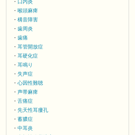
口内炎
喉頭麻痺
構音障害
歯周炎
歯痛
耳管開放症
耳硬化症
耳鳴り
失声症
心因性難聴
声帯麻痺
舌痛症
先天性耳瘻孔
蓄膿症
中耳炎