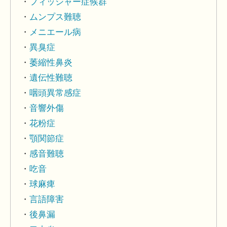
フィッシャー症候群
ムンプス難聴
メニエール病
異臭症
萎縮性鼻炎
遺伝性難聴
咽頭異常感症
音響外傷
花粉症
顎関節症
感音難聴
吃音
球麻痺
言語障害
後鼻漏