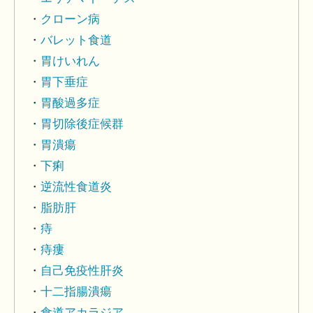
クローン病
バレット食道
胃けいれん
胃下垂症
胃酸過多症
胃切除後症候群
胃潰瘍
下痢
逆流性食道炎
脂肪肝
痔
痔瘻
自己免疫性肝炎
十二指腸潰瘍
食道アカラジア