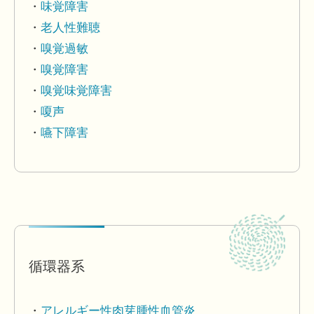
味覚障害
老人性難聴
嗅覚過敏
嗅覚障害
嗅覚味覚障害
嗄声
嚥下障害
循環器系
アレルギー性肉芽腫性血管炎