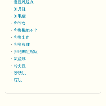
慢性乳腺炎
無月経
無毛症
卵管炎
卵巣機能不全
卵巣出血
卵巣嚢腫
卵胞期短縮症
流産癖
冷え性
膀胱脱
腟脱