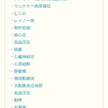
ウェゲナー肉芽腫症
むくみ
レイノー病
期外収縮
狭心症
高血圧症
除脈
心臓神経症
心房細動
静脈瘤
側頭動脈炎
大動脈炎症候群
低血圧症
動悸
不整脈