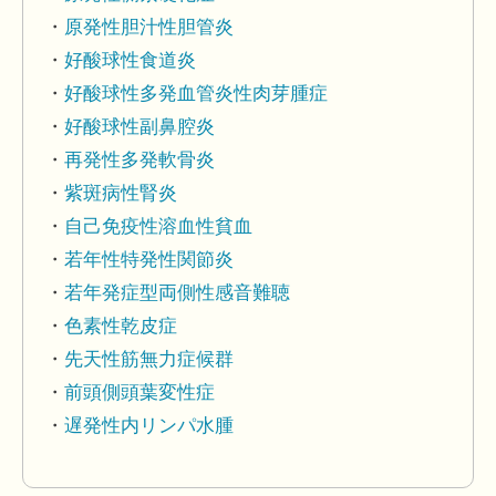
原発性胆汁性胆管炎
好酸球性食道炎
好酸球性多発血管炎性肉芽腫症
好酸球性副鼻腔炎
再発性多発軟骨炎
紫斑病性腎炎
自己免疫性溶血性貧血
若年性特発性関節炎
若年発症型両側性感音難聴
色素性乾皮症
先天性筋無力症候群
前頭側頭葉変性症
遅発性内リンパ水腫