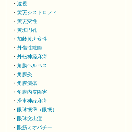
遠視
黄斑ジストロフィ
黄斑変性
黄班円孔
加齢黄斑変性
外傷性散瞳
外転神経麻痺
角膜ヘルペス
角膜炎
角膜潰瘍
角膜内皮障害
滑車神経麻痺
眼球振盪（眼振）
眼球突出症
眼筋ミオパチー