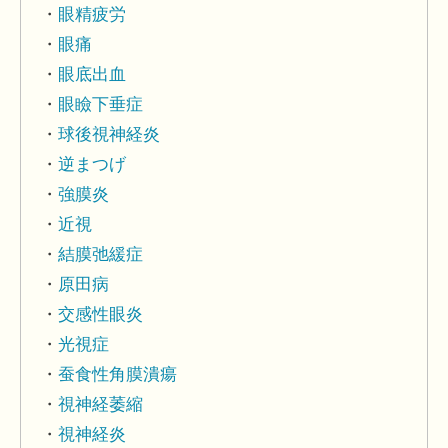
眼精疲労
眼痛
眼底出血
眼瞼下垂症
球後視神経炎
逆まつげ
強膜炎
近視
結膜弛緩症
原田病
交感性眼炎
光視症
蚕食性角膜潰瘍
視神経萎縮
視神経炎