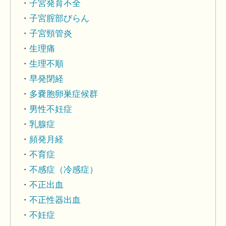
子宮発育不全
子宮腟部びらん
子宮頸管炎
生理痛
生理不順
早発閉経
多嚢胞卵巣症候群
男性不妊症
乳腺症
頻発月経
不育症
不感症（冷感症）
不正出血
不正性器出血
不妊症