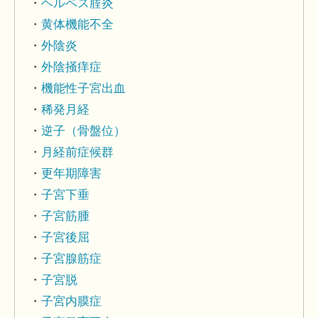
ヘルペス腟炎
黄体機能不全
外陰炎
外陰掻痒症
機能性子宮出血
稀発月経
逆子（骨盤位）
月経前症候群
更年期障害
子宮下垂
子宮筋腫
子宮後屈
子宮腺筋症
子宮脱
子宮内膜症