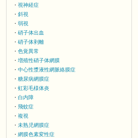
視神経症
斜視
弱視
硝子体出血
硝子体剥離
色覚異常
増殖性硝子体網膜
中心性漿液性網脈絡膜症
糖尿病網膜症
虹彩毛様体炎
白内障
飛蚊症
複視
未熟児網膜症
網膜色素変性症