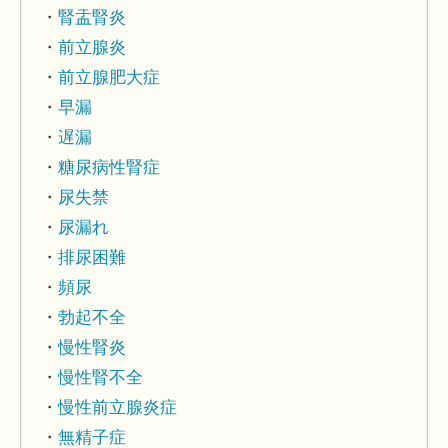
腎盂腎炎
前立腺炎
前立腺肥大症
早漏
遅漏
糖尿病性腎症
尿失禁
尿漏れ
排尿困難
頻尿
勃起不全
慢性腎炎
慢性腎不全
慢性前立腺炎症
無精子症