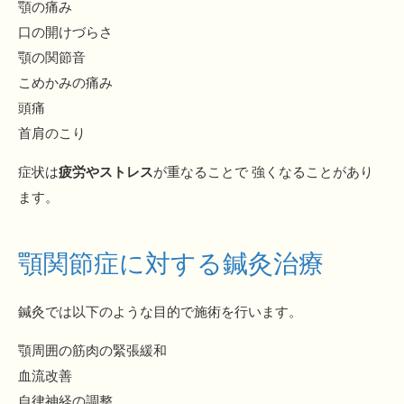
顎の痛み
口の開けづらさ
顎の関節音
こめかみの痛み
頭痛
首肩のこり
症状は
疲労やストレス
が重なることで 強くなることがあり
ます。
顎関節症に対する鍼灸治療
鍼灸では以下のような目的で施術を行います。
顎周囲の筋肉の緊張緩和
血流改善
自律神経の調整