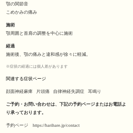
顎の関節音
こめかみの痛み
施術
顎周囲と首肩の調整を中心に施術
経過
施術後、顎の痛みと違和感が徐々に軽減。
※症状の経過には個人差があります
関連する症状ページ
顔面神経麻痺
片頭痛
自律神経失調症
耳鳴り
ご予約・お問い合わせは、下記の予約ページまたはお電話よ
り承っております。
予約ページ
https://harihare.jp/contact